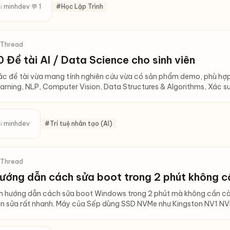
i
minhdev
💬 1
#Học Lập Trình
 Thread
0 Đề tài AI / Data Science cho sinh viên
c đề tài vừa mang tính nghiên cứu vừa có sản phẩm demo, phù hợp
arning, NLP, Computer Vision, Data Structures & Algorithms, Xác su
i
minhdev
#Trí tuệ nhân tạo (AI)
 Thread
ướng dẫn cách sửa boot trong 2 phút không c
 hướng dẫn cách sửa boot Windows trong 2 phút mà không cần cài l
n sửa rất nhanh. Máy của Sếp dùng SSD NVMe như Kingston NV1 N