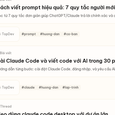
ách viết prompt hiệu quả: 7 quy tắc người mới
c từ 7 quy tắc đơn giản giúp ChatGPT/Claude trả lời chính xác và 
i
TopDev
#prompt
#huong-dan
#co-ban
 Bài viết
ài Claude Code và viết code với AI trong 30 
ớng dẫn từng bước: cài đặt Claude Code, đăng nhập, và yêu cầu AI v
i
TopDev
#claude
#huong-dan
#lap-trinh
 Thread
ẹo dùng claude code desktop với dự án lớn