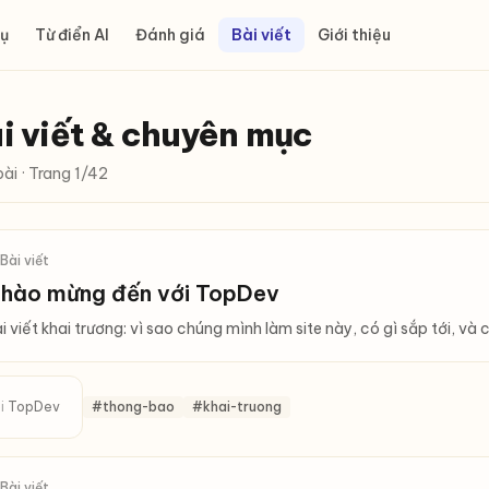
ụ
Từ điển AI
Đánh giá
Bài viết
Giới thiệu
i viết & chuyên mục
bài
· Trang 1/42
 Bài viết
hào mừng đến với TopDev
i viết khai trương: vì sao chúng mình làm site này, có gì sắp tới, và
i
TopDev
#thong-bao
#khai-truong
 Bài viết