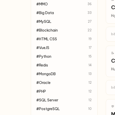
#MMO
36
C
#Big Data
33
Họ
#MySQL
27
#Blockchain
22
bở
#HTML CSS
19
#VueJS
17
📝
#Python
15
C
#Redis
14
Hư
#MongoDB
13
#Oracle
12
bở
#PHP
12
#SQL Server
12
💬
#PostgreSQL
10
M