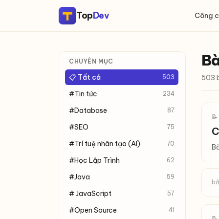
Top
Dev
Công c
Bà
CHUYÊN MỤC
📋 Tất cả
503
503 
#Tin tức
234
#Database
87
📝
#SEO
75
C
#Trí tuệ nhân tạo (AI)
70
Bà
#Học Lập Trình
62
#Java
59
bở
# JavaScript
57
#Open Source
41
📝