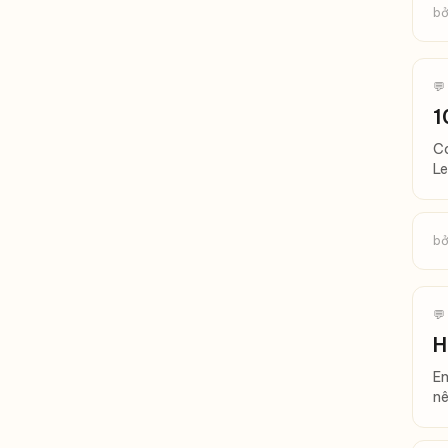
bở
💬
1
Cá
Le
bở
💬
H
Em
nê