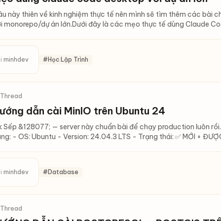
u này thiên về kinh nghiệm thực tế nên mình sẽ tìm thêm các bài 
i monorepo/dự án lớn.Dưới đây là các mẹo thực tế dùng Claude Co
i
minhdev
#Học Lập Trình
 Thread
ướng dẫn cài MinIO trên Ubuntu 24
 Sếp &128077; — server này chuẩn bài để chạy production luôn rồi
ng: - OS: Ubuntu - Version: 24.04.3 LTS - Trạng thái: ✅ MỚI + 
i
minhdev
#Database
 Thread