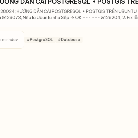
ƯỚNG DẪN CÀI POSTGRESQL + POSTGIS TRÊ
128024; HƯỚNG DẪN CÀI POSTGRESQL + POSTGIS TRÊN UBUNTU FUL
 &128073; Nếu là Ubuntu như Sếp → OK --- --- &128204; 2. Fix lỗi a
i
minhdev
#PostgreSQL
#Database