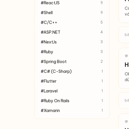
#ReactJS
9
Câ
#Shell
9
vớ
#C/C++
5
#ASP.NET
4
bở
#NextJs
3
#Ruby
3
💬
#Spring Boot
2
H
#C# (C-Sharp)
1
Ok
dù
#Flutter
1
#Laravel
1
#Ruby On Rails
bở
1
#Xamarin
1
💬