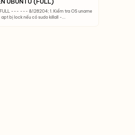
N UBUNTU (FULL)
L --- --- &128204; 1. Kiểm tra OS uname
pt bị lock nếu có sudo killall -…