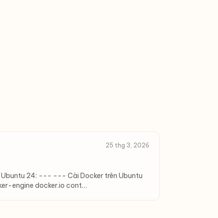
25 thg 3, 2026
n Ubuntu 24: --- --- Cài Docker trên Ubuntu
ker-engine docker.io cont…