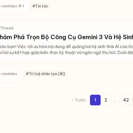
i
minhdev
💬 1
#Tin tức
 Thread
hám Phá Trọn Bộ Công Cụ Gemini 3 Và Hệ Sinh
ào bạn! Việc tối ưu hóa nội dung để quảng bá hệ sinh thái AI của G
i hỏi sự kết hợp giữa kiến thức kỹ thuật và ngôn ngữ thu hút. Dưới đây
i
minhdev
#Trí tuệ nhân tạo (AI)
…
‹ Trước
1
2
42