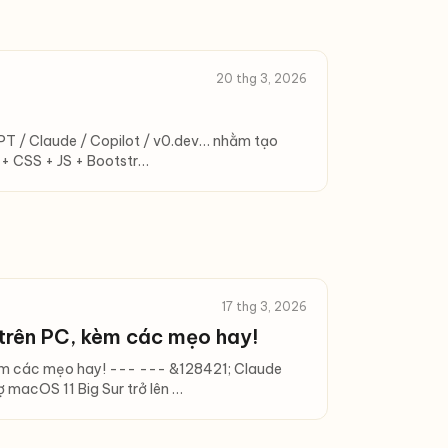
20 thg 3, 2026
GPT / Claude / Copilot / v0.dev… nhằm tạo
 + CSS + JS + Bootstr…
17 thg 3, 2026
trên PC, kèm các mẹo hay!
kèm các mẹo hay! --- --- &128421;️ Claude
 macOS 11 Big Sur trở lên …