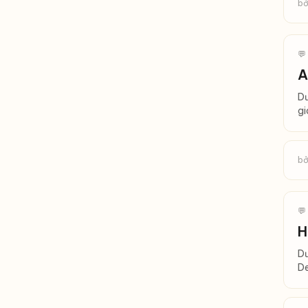
bở
💬
A
Dư
gi
bở
💬
H
Dư
De