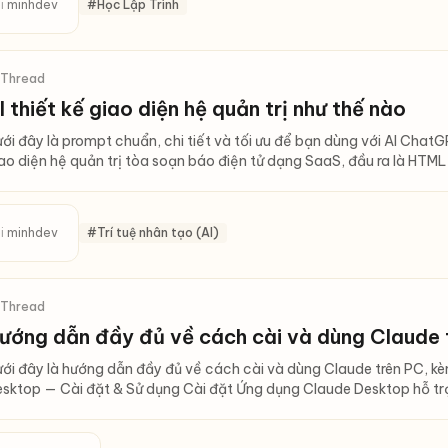
i
minhdev
#Học Lập Trình
 Thread
I thiết kế giao diện hệ quản trị như thế nào
ới đây là prompt chuẩn, chi tiết và tối ưu để bạn dùng với AI Chat
ao diện hệ quản trị tòa soạn báo điện tử dạng SaaS, đầu ra là HTML
i
minhdev
#Trí tuệ nhân tạo (AI)
 Thread
ướng dẫn đầy đủ về cách cài và dùng Claude 
ới đây là hướng dẫn đầy đủ về cách cài và dùng Claude trên PC, 
sktop — Cài đặt & Sử dụng Cài đặt Ứng dụng Claude Desktop hỗ trợ