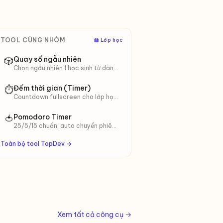
TOOL CÙNG NHÓM
‍🏫 Lớp học
Quay số ngẫu nhiên
🎲
Chọn ngẫu nhiên 1 học sinh từ danh
sách. Có chế độ không lặp lại.
Đếm thời gian (Timer)
⏱
Countdown fullscreen cho lớp học.
Đổi màu cảnh báo, có chuông.
Pomodoro Timer
🍅
25/5/15 chuẩn, auto chuyển phiên,
chuông + notification, đếm
pomodoro/ngày.
Toàn bộ tool TopDev →
Xem tất cả công cụ →