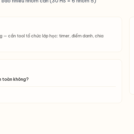
o bao nhiêu nhóm cần (30 HS = 6 nhóm 5)
ng — cần tool tổ chức lớp học: timer, điểm danh, chia
an toàn không?