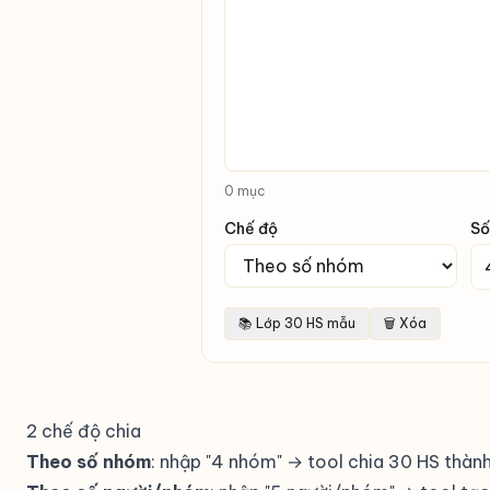
0 mục
Chế độ
Số
📚 Lớp 30 HS mẫu
🗑 Xóa
2 chế độ chia
Theo số nhóm
: nhập "4 nhóm" → tool chia 30 HS thà