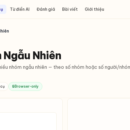
cụ
Từ điển AI
Đánh giá
Bài viết
Giới thiệu
hiên
 Ngẫu Nhiên
hiều nhóm ngẫu nhiên — theo số nhóm hoặc số người/nhóm.
 cụ
🔒
Browser-only