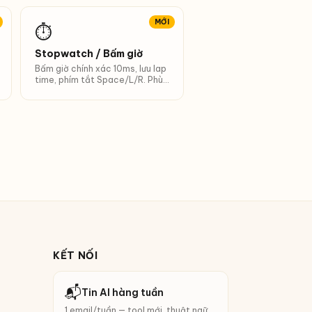
MỚI
⏱️
Stopwatch / Bấm giờ
Bấm giờ chính xác 10ms, lưu lap
time, phím tắt Space/L/R. Phù
hợp lớp học, thí nghiệm, thể
thao.
KẾT NỐI
📬
Tin AI hàng tuần
1 email/tuần — tool mới, thuật ngữ