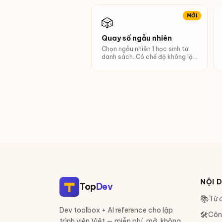
MỚI
🎲
Quay số ngẫu nhiên
Chọn ngẫu nhiên 1 học sinh từ
danh sách. Có chế độ không lặp
lại.
NỘI 
Top
Dev
📚
Từ đ
Dev toolbox + AI reference cho lập
🛠
Côn
trình viên Việt — miễn phí, mở, không