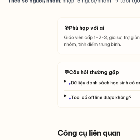
Theo số người/nhóm
: nhập "5 người/nhóm" → tool tạ
🎯
Phù hợp với ai
Giáo viên cấp 1-2-3, gia sư, trợ giả
nhóm, tính điểm trung bình.
💬
Câu hỏi thường gặp
Dữ liệu danh sách học sinh có 
▸
Tool có offline được không?
▸
Công cụ liên quan