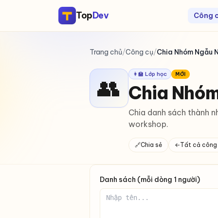
Top
Dev
Công 
Trang chủ
/
Công cụ
/
Chia Nhóm Ngẫu N
👩‍🏫 Lớp học
MỚI
👥
Chia Nhóm
Chia danh sách thành n
workshop.
🔗
Chia sẻ
←
Tất cả công
Danh sách (mỗi dòng 1 người)