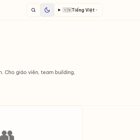
🇻🇳
Tiếng Việt
 Cho giáo viên, team building,
👥