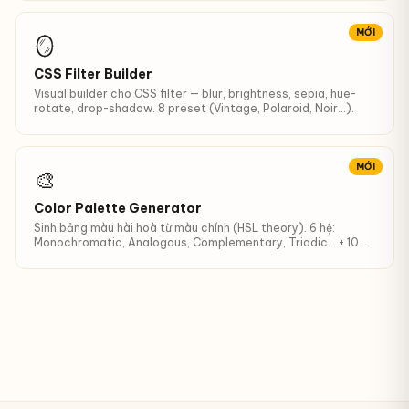
MỚI
🪞
CSS Filter Builder
Visual builder cho CSS filter — blur, brightness, sepia, hue-
rotate, drop-shadow. 8 preset (Vintage, Polaroid, Noir…).
MỚI
🎨
Color Palette Generator
Sinh bảng màu hài hoà từ màu chính (HSL theory). 6 hệ:
Monochromatic, Analogous, Complementary, Triadic… + 10
shades.