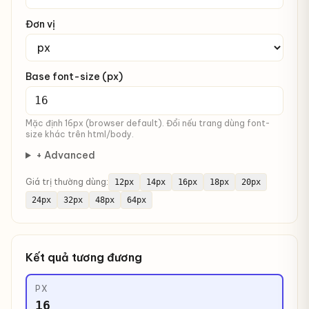
Đơn vị
Base font-size (px)
Mặc định 16px (browser default). Đổi nếu trang dùng font-
size khác trên html/body.
+ Advanced
Giá trị thường dùng:
12px
14px
16px
18px
20px
24px
32px
48px
64px
Kết quả tương đương
PX
16