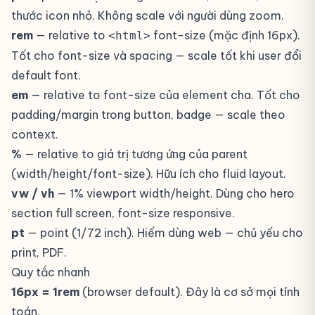
thước icon nhỏ. Không scale với người dùng zoom.
rem
— relative to
font-size (mặc định 16px).
<html>
Tốt cho font-size và spacing — scale tốt khi user đổi
default font.
em
— relative to font-size của element cha. Tốt cho
padding/margin trong button, badge — scale theo
context.
%
— relative to giá trị tương ứng của parent
(width/height/font-size). Hữu ích cho fluid layout.
vw / vh
— 1% viewport width/height. Dùng cho hero
section full screen, font-size responsive.
pt
— point (1/72 inch). Hiếm dùng web — chủ yếu cho
print, PDF.
Quy tắc nhanh
16px = 1rem
(browser default). Đây là cơ sở mọi tính
toán.