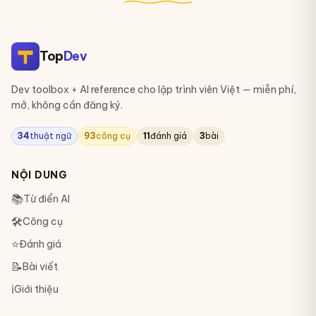
Top
Dev
Dev toolbox + AI reference cho lập trình viên Việt — miễn phí,
mở, không cần đăng ký.
34
thuật ngữ
93
công cụ
11
đánh giá
3
bài
NỘI DUNG
📚
Từ điển AI
🛠
Công cụ
⭐
Đánh giá
📝
Bài viết
ℹ️
Giới thiệu