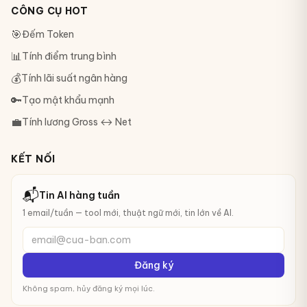
CÔNG CỤ HOT
🎯
Đếm Token
📊
Tính điểm trung bình
💰
Tính lãi suất ngân hàng
🔑
Tạo mật khẩu mạnh
💼
Tính lương Gross ↔ Net
KẾT NỐI
📬
Tin AI hàng tuần
1 email/tuần — tool mới, thuật ngữ mới, tin lớn về AI.
email@cua-ban.com
Đăng ký
Không spam, hủy đăng ký mọi lúc.