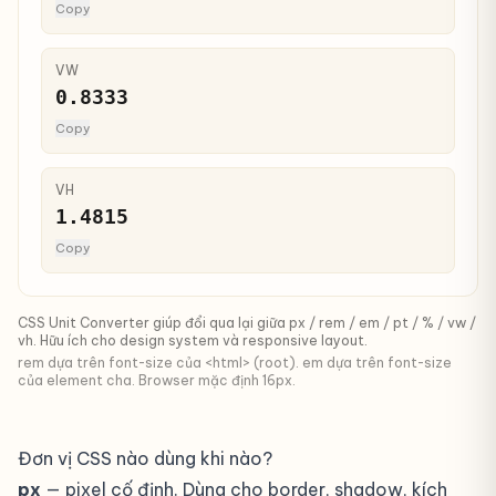
Copy
VW
0.8333
Copy
VH
1.4815
Copy
CSS Unit Converter giúp đổi qua lại giữa px / rem / em / pt / % / vw /
vh. Hữu ích cho design system và responsive layout.
rem dựa trên font-size của <html> (root). em dựa trên font-size
của element cha. Browser mặc định 16px.
Đơn vị CSS nào dùng khi nào?
px
— pixel cố định. Dùng cho border, shadow, kích