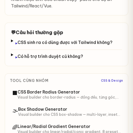
Tailwind/React/Vue.
💬
Câu hỏi thường gặp
CSS sinh ra có dùng được với Tailwind không?
▸
Có hỗ trợ trình duyệt cũ không?
▸
TOOL CÙNG NHÓM
CSS & Design
CSS Border Radius Generator
⬛
Visual builder cho border-radius — đồng đều, từng góc,
hoặc organic blob. 8 preset, copy CSS sẵn dùng.
Box Shadow Generator
🌫️
Visual builder cho CSS box-shadow — multi-layer, inset,
opacity. 8 preset (Material, Neumorphic, Glow…).
Linear/Radial Gradient Generator
🌈
Visual builder cho linear/radial/conic gradient. 8 preset