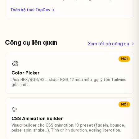
đẹp, multi-color stop, copy CSS sẵn dùng.
Toàn bộ tool TopDev →
Công cụ liên quan
Xem tất cả công cụ →
MỚI
🎨
Color Picker
Pick HEX/RGB/HSL, slider RGB, 12 màu mẫu, gợi ý tên Tailwind
gần nhất.
MỚI
✨
CSS Animation Builder
Visual builder cho CSS animation. 10 preset (fadeIn, bounce,
pulse, spin, shake…). Tinh chỉnh duration, easing, iteration.