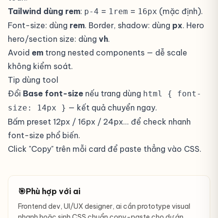
Tailwind dùng rem
:
=
=
(mặc định).
p-4
1rem
16px
Font-size: dùng
rem
. Border, shadow: dùng
px
. Hero
hero/section size: dùng
vh
.
Avoid
em
trong nested components — dễ scale
không kiểm soát.
Tip dùng tool
Đổi
Base font-size
nếu trang dùng
html { font-
— kết quả chuyển ngay.
size: 14px }
Bấm preset 12px / 16px / 24px... để check nhanh
font-size phổ biến.
Click "Copy" trên mỗi card để paste thẳng vào CSS.
🎯
Phù hợp với ai
Frontend dev, UI/UX designer, ai cần prototype visual
nhanh hoặc sinh CSS chuẩn copy-paste cho dự án