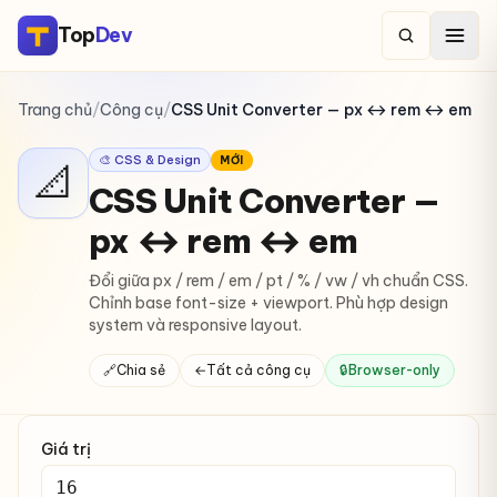
Top
Dev
Trang chủ
/
Công cụ
/
CSS Unit Converter — px ↔ rem ↔ em
🎨 CSS & Design
MỚI
📐
CSS Unit Converter —
px ↔ rem ↔ em
Đổi giữa px / rem / em / pt / % / vw / vh chuẩn CSS.
Chỉnh base font-size + viewport. Phù hợp design
system và responsive layout.
🔗
Chia sẻ
←
Tất cả công cụ
🔒
Browser-only
Giá trị