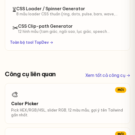
trong, bão hoà. 4 background preset, copy CSS sẵn
dùng.
CSS Loader / Spinner Generator
⏳
8 mẫu loader CSS thuần (ring, dots, pulse, bars, wave,
orbit, flip…). Chỉnh size, màu, tốc độ — copy HTML+CSS.
CSS Clip-path Generator
✂️
12 hình mẫu (tam giác, ngôi sao, lục giác, speech
bubble…) + chỉnh polygon points trực tiếp. Live preview,
copy CSS.
Toàn bộ tool TopDev →
Công cụ liên quan
Xem tất cả công cụ →
MỚI
🎨
Color Picker
Pick HEX/RGB/HSL, slider RGB, 12 màu mẫu, gợi ý tên Tailwind
gần nhất.
MỚI