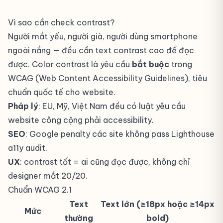
Vì sao cần check contrast?
Người mắt yếu, người già, người dùng smartphone
ngoài nắng — đều cần text contrast cao để đọc
được. Color contrast là yêu cầu
bắt buộc
trong
WCAG (Web Content Accessibility Guidelines), tiêu
chuẩn quốc tế cho website.
Pháp lý
: EU, Mỹ, Việt Nam đều có luật yêu cầu
website công cộng phải accessibility.
SEO
: Google penalty các site không pass Lighthouse
a11y audit.
UX
: contrast tốt = ai cũng đọc được, không chỉ
designer mắt 20/20.
Chuẩn WCAG 2.1
Text
Text lớn (≥18px hoặc ≥14px
Mức
thường
bold)