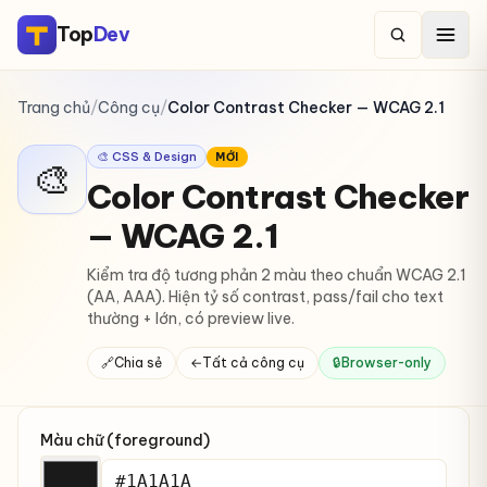
Top
Dev
Trang chủ
/
Công cụ
/
Color Contrast Checker — WCAG 2.1
🎨 CSS & Design
MỚI
🎨
Color Contrast Checker
— WCAG 2.1
Kiểm tra độ tương phản 2 màu theo chuẩn WCAG 2.1
(AA, AAA). Hiện tỷ số contrast, pass/fail cho text
thường + lớn, có preview live.
🔗
Chia sẻ
←
Tất cả công cụ
🔒
Browser-only
Màu chữ (foreground)