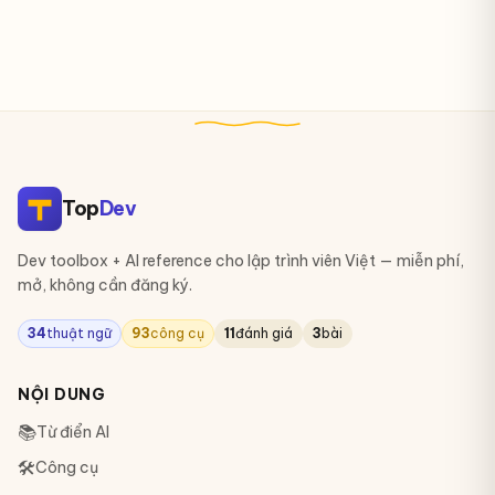
Top
Dev
Dev toolbox + AI reference cho lập trình viên Việt — miễn phí,
mở, không cần đăng ký.
34
thuật ngữ
93
công cụ
11
đánh giá
3
bài
NỘI DUNG
📚
Từ điển AI
🛠
Công cụ