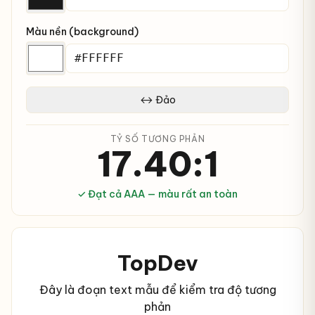
Màu nền (background)
↔ Đảo
TỶ SỐ TƯƠNG PHẢN
17.40:1
✓ Đạt cả AAA — màu rất an toàn
TopDev
Đây là đoạn text mẫu để kiểm tra độ tương
phản