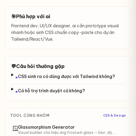
🎯
Phù hợp với ai
Frontend dev, UI/UX designer, ai cần prototype visual
nhanh hoặc sinh CSS chuẩn copy-paste cho dự án
Tailwind/React/Vue.
💬
Câu hỏi thường gặp
CSS sinh ra có dùng được với Tailwind không?
▸
Có hỗ trợ trình duyệt cũ không?
▸
TOOL CÙNG NHÓM
CSS & Design
Glassmorphism Generator
🪟
Visual builder cho hiệu ứng frosted-glass — blur, độ