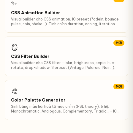
✨
CSS Animation Builder
Visual builder cho CSS animation. 10 preset (fadeIn, bounce,
pulse, spin, shake…). Tinh chỉnh duration, easing, iteration.
MỚI
🪞
CSS Filter Builder
Visual builder cho CSS filter — blur, brightness, sepia, hue-
rotate, drop-shadow. 8 preset (Vintage, Polaroid, Noir…).
MỚI
🎨
Color Palette Generator
Sinh bảng màu hài hoà từ màu chính (HSL theory). 6 hệ:
Monochromatic, Analogous, Complementary, Triadic… + 10
shades.