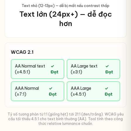
Text nhỏ (12-13px) — dễ bị mất nếu contrast thấp
Text lớn (24px+) — dễ đọc
hơn
WCAG 2.1
AA Normal text
✓
AA Large text
✓
(≥4.5:1)
Đạt
(≥3:1)
Đạt
AAA Normal
✓
AAA Large
✓
(≥7:1)
Đạt
(≥4.5:1)
Đạt
Tỷ số tương phản từ 1:1 (giống hệt) tới 21:1 (đen/trắng). WCAG yêu
cầu tối thiểu 4.5:1 cho text bình thường (AA). Tool tính theo công
thức relative luminance chuẩn.