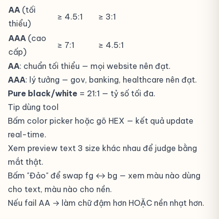
AA
(tối
≥ 4.5:1
≥ 3:1
thiểu)
AAA
(cao
≥ 7:1
≥ 4.5:1
cấp)
AA
: chuẩn tối thiểu — mọi website nên đạt.
AAA
: lý tưởng — gov, banking, healthcare nên đạt.
Pure black/white
= 21:1 — tỷ số tối đa.
Tip dùng tool
Bấm color picker hoặc gõ HEX — kết quả update
real-time.
Xem preview text 3 size khác nhau để judge bằng
mắt thật.
Bấm "Đảo" để swap fg ↔ bg — xem màu nào dùng
cho text, màu nào cho nền.
Nếu fail AA → làm chữ đậm hơn HOẶC nền nhạt hơn.