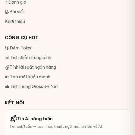
⭐
Đánh giá
📝
Bài viết
ℹ️
Giới thiệu
CÔNG CỤ HOT
🎯
Đếm Token
📊
Tính điểm trung bình
💰
Tính lãi suất ngân hàng
🔑
Tạo mật khẩu mạnh
💼
Tính lương Gross ↔ Net
KẾT NỐI
📬
Tin AI hàng tuần
1 email/tuần — tool mới, thuật ngữ mới, tin lớn về AI.