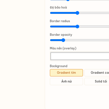
Độ bão hoà
Border radius
Border opacity
Màu nền (overlay)
Background
Gradient tím
Gradient c
Ảnh núi
Solid tối