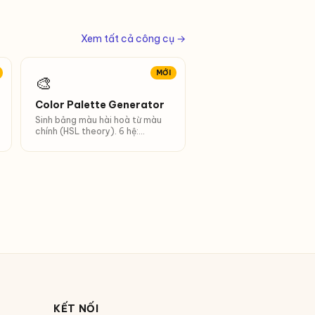
Xem tất cả công cụ →
MỚI
🎨
Color Palette Generator
Sinh bảng màu hài hoà từ màu
chính (HSL theory). 6 hệ:
Monochromatic, Analogous,
Complementary, Triadic… + 10
shades.
KẾT NỐI