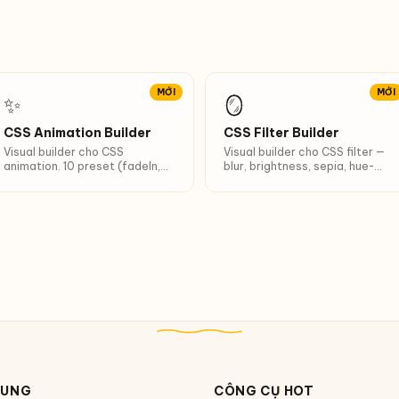
MỚI
MỚI
✨
🪞
CSS Animation Builder
CSS Filter Builder
Visual builder cho CSS
Visual builder cho CSS filter —
animation. 10 preset (fadeIn,
blur, brightness, sepia, hue-
bounce, pulse, spin, shake…).
rotate, drop-shadow. 8 preset
Tinh chỉnh duration, easing,
(Vintage, Polaroid, Noir…).
iteration.
DUNG
CÔNG CỤ HOT