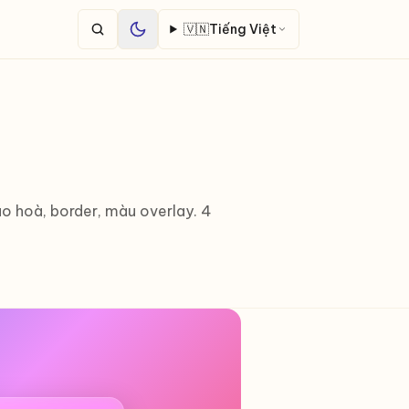
🇻🇳
Tiếng Việt
bão hoà, border, màu overlay. 4