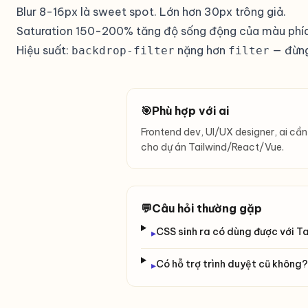
Blur 8-16px là sweet spot. Lớn hơn 30px trông giả.
Saturation 150-200% tăng độ sống động của màu phía 
Hiệu suất:
nặng hơn
— đừng
backdrop-filter
filter
🎯
Phù hợp với ai
Frontend dev, UI/UX designer, ai c
cho dự án Tailwind/React/Vue.
💬
Câu hỏi thường gặp
CSS sinh ra có dùng được với T
▸
Có hỗ trợ trình duyệt cũ không?
▸