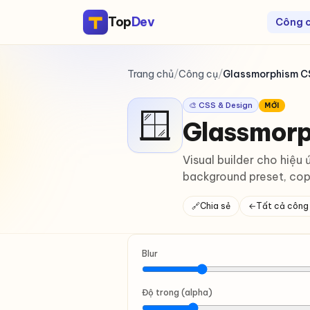
Top
Dev
Công 
Trang chủ
/
Công cụ
/
Glassmorphism C
🎨 CSS & Design
MỚI
🪟
Glassmorp
Visual builder cho hiệu
background preset, cop
🔗
Chia sẻ
←
Tất cả công
Blur
Độ trong (alpha)