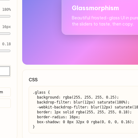
Glassmorphism
180%
Beautiful frosted-glass UI in pur
the sliders to taste, then copy.
16px
0.18
CSS
am
.glass {

  background: rgba(255, 255, 255, 0.25);

  backdrop-filter: blur(12px) saturate(180%);

  -webkit-backdrop-filter: blur(12px) saturate(180%);

  border: 1px solid rgba(255, 255, 255, 0.18);

  border-radius: 16px;

  box-shadow: 0 8px 32px 0 rgba(0, 0, 0, 0.16);

}