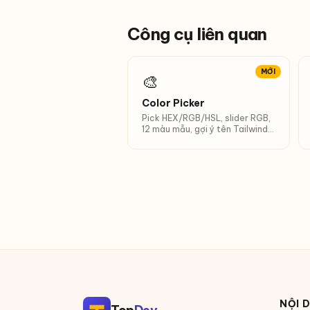
Công cụ liên quan
MỚI
🎨
Color Picker
Pick HEX/RGB/HSL, slider RGB,
12 màu mẫu, gợi ý tên Tailwind
gần nhất.
NỘI 