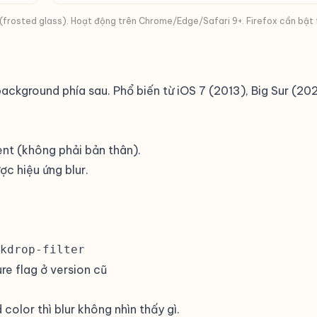
frosted glass). Hoạt động trên Chrome/Edge/Safari 9+. Firefox cần bật f
 background phía sau. Phổ biến từ iOS 7 (2013), Big Sur (
nt (không phải bản thân).
c hiệu ứng blur.
kdrop-filter
re flag ở version cũ
 color thì blur không nhìn thấy gì.