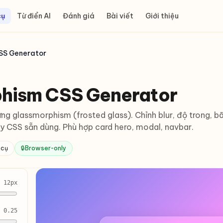
cụ
Từ điển AI
Đánh giá
Bài viết
Giới thiệu
SS Generator
hism CSS Generator
 ứng glassmorphism (frosted glass). Chỉnh blur, độ trong, 
y CSS sẵn dùng. Phù hợp card hero, modal, navbar.
 cụ
🔒
Browser-only
12px
0.25