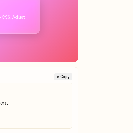
e CSS. Adjust
⧉ Copy