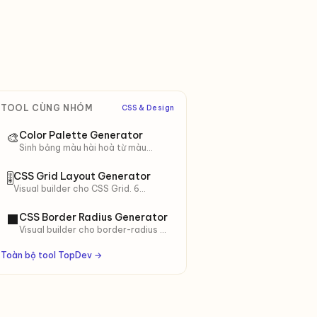
TOOL CÙNG NHÓM
CSS & Design
Color Palette Generator
🎨
Sinh bảng màu hài hoà từ màu
chính (HSL theory). 6 hệ:
Monochromatic, Analogous,
CSS Grid Layout Generator
🎚
Complementary, Triadic… + 10
Visual builder cho CSS Grid. 6
shades.
preset (Holy Grail, Magazine, Auto-
fit…). Live preview + copy CSS.
CSS Border Radius Generator
⬛
Visual builder cho border-radius —
đồng đều, từng góc, hoặc organic
blob. 8 preset, copy CSS sẵn dùng.
Toàn bộ tool TopDev →