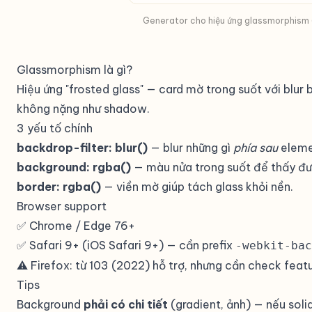
Generator cho hiệu ứng glassmorphism (
Glassmorphism là gì?
Hiệu ứng "frosted glass" — card mờ trong suốt với blur
không nặng như shadow.
3 yếu tố chính
backdrop-filter: blur()
— blur những gì
phía sau
eleme
background: rgba()
— màu nửa trong suốt để thấy đượ
border: rgba()
— viền mờ giúp tách glass khỏi nền.
Browser support
✅ Chrome / Edge 76+
✅ Safari 9+ (iOS Safari 9+) — cần prefix
-webkit-bac
⚠️ Firefox: từ 103 (2022) hỗ trợ, nhưng cần check featu
Tips
Background
phải có chi tiết
(gradient, ảnh) — nếu solid