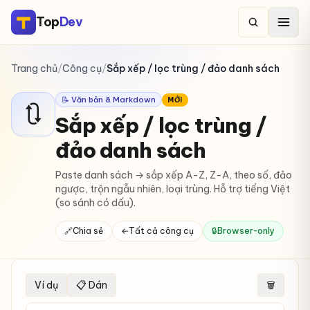
Top
Dev
Trang chủ
/
Công cụ
/
Sắp xếp / lọc trùng / đảo danh sách
📝 Văn bản & Markdown
MỚI
🔃
Sắp xếp / lọc trùng /
đảo danh sách
Paste danh sách → sắp xếp A-Z, Z-A, theo số, đảo
ngược, trộn ngẫu nhiên, loại trùng. Hỗ trợ tiếng Việt
(so sánh có dấu).
🔗
Chia sẻ
←
Tất cả công cụ
🔒
Browser-only
Ví dụ
📋 Dán
🗑