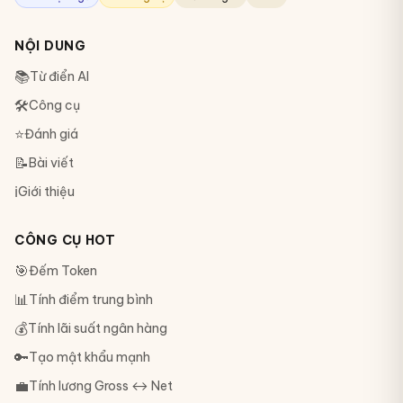
NỘI DUNG
📚
Từ điển AI
🛠
Công cụ
⭐
Đánh giá
📝
Bài viết
ℹ️
Giới thiệu
CÔNG CỤ HOT
🎯
Đếm Token
📊
Tính điểm trung bình
💰
Tính lãi suất ngân hàng
🔑
Tạo mật khẩu mạnh
💼
Tính lương Gross ↔ Net