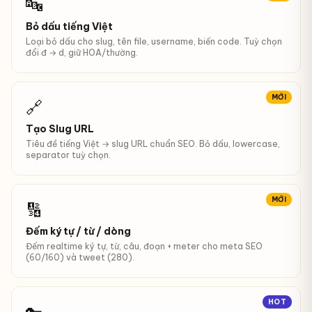
🔤
Bỏ dấu tiếng Việt
Loại bỏ dấu cho slug, tên file, username, biến code. Tuỳ chọn
đổi đ → d, giữ HOA/thường.
MỚI
🔗
Tạo Slug URL
Tiêu đề tiếng Việt → slug URL chuẩn SEO. Bỏ dấu, lowercase,
separator tuỳ chọn.
MỚI
🔢
Đếm ký tự / từ / dòng
Đếm realtime ký tự, từ, câu, đoạn + meter cho meta SEO
(60/160) và tweet (280).
HOT