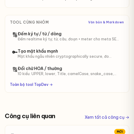
TOOL CÙNG NHÓM
Văn bản & Markdown
Đếm ký tự / từ / dòng
🔢
Đếm realtime ký tự, từ, câu, đoạn + meter cho meta SEO
(60/160) và tweet (280).
Tạo mật khẩu mạnh
🔑
Mật khẩu ngẫu nhiên cryptographically secure, đo
entropy, tuỳ chỉnh class ký tự.
Đổi chữ HOA / thường
🔠
10 kiểu: UPPER, lower, Title, camelCase, snake_case,
kebab-case, CONSTANT_CASE...
Toàn bộ tool TopDev →
Công cụ liên quan
Xem tất cả công cụ →
MỚI