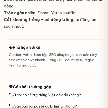
dòng.
Trộn ngẫu nhiên
: Fisher-Yates shuffle.
Cắt khoảng trắng + bỏ dòng trống
: tự động làm
sạch input.
🎯
Phù hợp với ai
Content writer, biên tập, SEO chuyên gia, dev cần xử lý
text/markdown nhanh — slug URL, count ký tự, regex
test, format SQL.
💬
Câu hỏi thường gặp
Tool có hỗ trợ tiếng Việt có dấu không?
▸
Văn bản tôi paste có bị lưu lại không?
▸