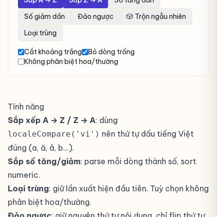
Sắp A → Z
Sắp Z → A
Số tăng dần
Số giảm dần
Đảo ngược
🎲 Trộn ngẫu nhiên
Loại trùng
Cắt khoảng trắng
Bỏ dòng trống
Không phân biệt hoa/thường
Tính năng
Sắp xếp A → Z / Z → A
: dùng
nên thứ tự dấu tiếng Việt
localeCompare('vi')
đúng (a, ă, â, b...).
Sắp số tăng/giảm
: parse mỗi dòng thành số, sort
numeric.
Loại trùng
: giữ lần xuất hiện đầu tiên. Tuỳ chọn không
phân biệt hoa/thường.
Đảo ngược
: giữ nguyên thứ tự nội dung, chỉ flip thứ tự