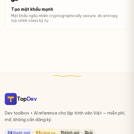
🔑
Tạo mật khẩu mạnh
Mật khẩu ngẫu nhiên cryptographically secure, đo entropy,
tuỳ chỉnh class ký tự.
Top
Dev
Dev toolbox + AI reference cho lập trình viên Việt — miễn phí,
mở, không cần đăng ký.
34
thuật ngữ
93
công cụ
11
đánh giá
3
bài