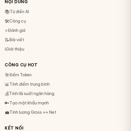
NỘI DUNG
📚
Từ điển AI
🛠
Công cụ
⭐
Đánh giá
📝
Bài viết
ℹ️
Giới thiệu
CÔNG CỤ HOT
🎯
Đếm Token
📊
Tính điểm trung bình
💰
Tính lãi suất ngân hàng
🔑
Tạo mật khẩu mạnh
💼
Tính lương Gross ↔ Net
KẾT NỐI