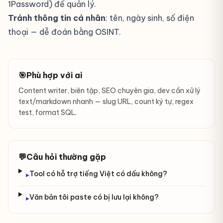
1Password) để quản lý.
Tránh thông tin cá nhân
: tên, ngày sinh, số điện
thoại — dễ đoán bằng OSINT.
🎯
Phù hợp với ai
Content writer, biên tập, SEO chuyên gia, dev cần xử lý
text/markdown nhanh — slug URL, count ký tự, regex
test, format SQL.
💬
Câu hỏi thường gặp
Tool có hỗ trợ tiếng Việt có dấu không?
▸
Văn bản tôi paste có bị lưu lại không?
▸