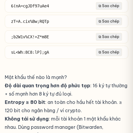
6(nA=cgJDf97uAe4
⧉ Sao chép
zT=A.cix%Bw;RQTp
⧉ Sao chép
;b2W1v%CX!+Z*m8E
⧉ Sao chép
sL<Wh:8C8:lP];gA
⧉ Sao chép
Mật khẩu thế nào là mạnh?
Độ dài quan trọng hơn độ phức tạp
: 16 ký tự thường
+ số mạnh hơn 8 ký tự đủ loại.
Entropy ≥ 80 bit
: an toàn cho hầu hết tài khoản. ≥
120 bit cho ngân hàng / ví crypto.
Không tái sử dụng
: mỗi tài khoản 1 mật khẩu khác
nhau. Dùng password manager (Bitwarden,