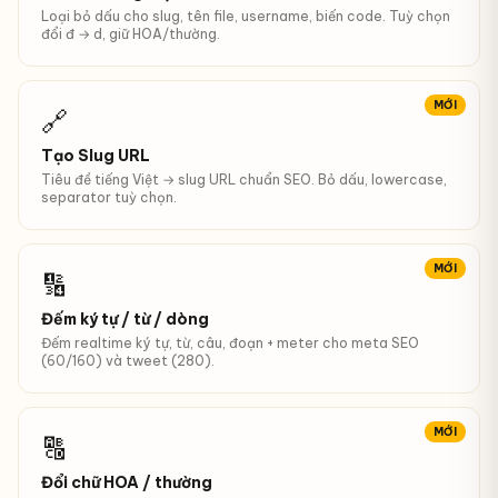
Loại bỏ dấu cho slug, tên file, username, biến code. Tuỳ chọn
đổi đ → d, giữ HOA/thường.
MỚI
🔗
Tạo Slug URL
Tiêu đề tiếng Việt → slug URL chuẩn SEO. Bỏ dấu, lowercase,
separator tuỳ chọn.
MỚI
🔢
Đếm ký tự / từ / dòng
Đếm realtime ký tự, từ, câu, đoạn + meter cho meta SEO
(60/160) và tweet (280).
MỚI
🔠
Đổi chữ HOA / thường