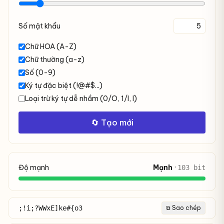
Số mật khẩu
Chữ HOA (A-Z)
Chữ thường (a-z)
Số (0-9)
Ký tự đặc biệt (!@#$...)
Loại trừ ký tự dễ nhầm (0/O, 1/l, I)
🔄 Tạo mới
Độ mạnh
Mạnh
·
103 bit
;!i;?WWxE]ke#{o3
⧉ Sao chép