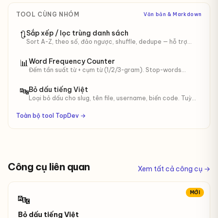
TOOL CÙNG NHÓM
Văn bản & Markdown
Sắp xếp / lọc trùng danh sách
🔃
Sort A-Z, theo số, đảo ngược, shuffle, dedupe — hỗ trợ
tiếng Việt.
Word Frequency Counter
📊
Đếm tần suất từ + cụm từ (1/2/3-gram). Stop-words
VN/EN, độ dài tối thiểu. Cho SEO keyword density,
content audit.
Bỏ dấu tiếng Việt
🔤
Loại bỏ dấu cho slug, tên file, username, biến code. Tuỳ
chọn đổi đ → d, giữ HOA/thường.
Toàn bộ tool TopDev →
Công cụ liên quan
Xem tất cả công cụ →
MỚI
🔤
Bỏ dấu tiếng Việt