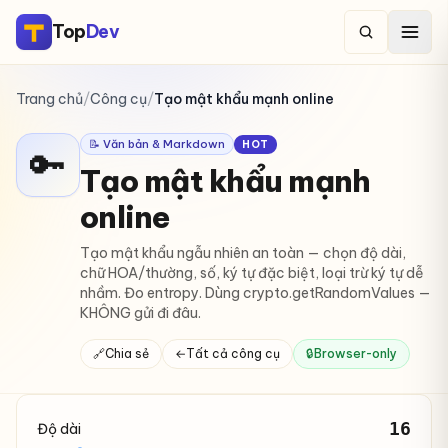
Top
Dev
Trang chủ
/
Công cụ
/
Tạo mật khẩu mạnh online
📝 Văn bản & Markdown
HOT
🔑
Tạo mật khẩu mạnh
online
Tạo mật khẩu ngẫu nhiên an toàn — chọn độ dài,
chữ HOA/thường, số, ký tự đặc biệt, loại trừ ký tự dễ
nhầm. Đo entropy. Dùng crypto.getRandomValues —
KHÔNG gửi đi đâu.
🔗
Chia sẻ
←
Tất cả công cụ
🔒
Browser-only
16
Độ dài