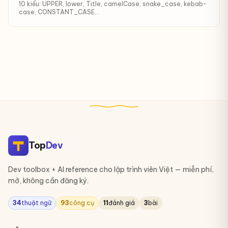
10 kiểu: UPPER, lower, Title, camelCase, snake_case, kebab-
case, CONSTANT_CASE...
Top
Dev
Dev toolbox + AI reference cho lập trình viên Việt — miễn phí,
mở, không cần đăng ký.
34
thuật ngữ
93
công cụ
11
đánh giá
3
bài