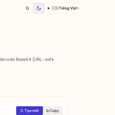
🇻🇳
Tiếng Việt
e/decode Base64 (URL-safe
↻ Tạo mới
⧉ Copy