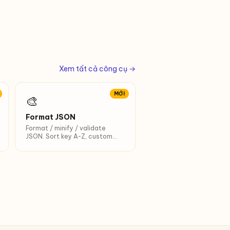
Xem tất cả công cụ →
MỚI
🎨
Format JSON
Format / minify / validate
JSON. Sort key A-Z, custom
indent, phím tắt Ctrl+Enter.