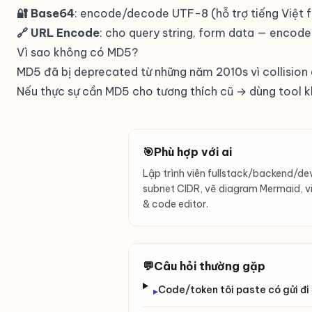
🔐 Base64
: encode/decode UTF-8 (hỗ trợ tiếng Việt fu
🔗 URL Encode
: cho query string, form data — encode
Vì sao không có MD5?
MD5 đã bị deprecated từ những năm 2010s vì collision
Nếu thực sự cần MD5 cho tương thích cũ → dùng tool 
🎯
Phù hợp với ai
Lập trình viên fullstack/backend/d
subnet CIDR, vẽ diagram Mermaid, v
& code editor.
💬
Câu hỏi thường gặp
Code/token tôi paste có gửi đi
▸