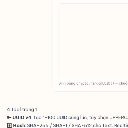
Sinh bằng
— chuẩn
crypto.randomUUID()
4 tool trong 1
🔑 UUID v4
: tạo 1-100 UUID cùng lúc, tùy chọn UPPER
#️⃣ Hash
: SHA-256 / SHA-1 / SHA-512 cho text. Realti