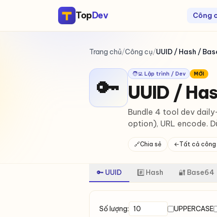
Top
Dev
Công 
Trang chủ
/
Công cụ
/
UUID / Hash / Ba
🧑‍💻 Lập trình / Dev
MỚI
🔑
UUID / Ha
Bundle 4 tool dev dai
option), URL encode. D
🔗
Chia sẻ
←
Tất cả công
🔑 UUID
#️⃣ Hash
🔐 Base64
Số lượng:
UPPERCASE