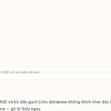
 UUID v4, an toàn mã hóa.
CASE và bỏ dấu gạch (cho database không thích char đặc 
me — gõ là thấy ngay.