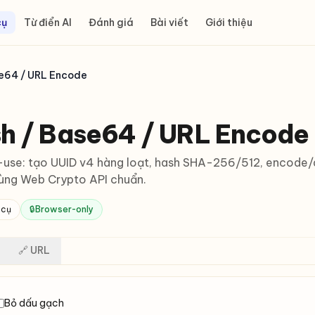
cụ
Từ điển AI
Đánh giá
Bài viết
Giới thiệu
se64 / URL Encode
sh / Base64 / URL Encode
ly-use: tạo UUID v4 hàng loạt, hash SHA-256/512, encod
ùng Web Crypto API chuẩn.
 cụ
🔒
Browser-only
🔗 URL
Bỏ dấu gạch