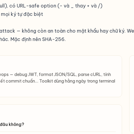
ll), có URL-safe option (- và _ thay + và /)
 mọi ký tự đặc biệt
 attack — không còn an toàn cho mật khẩu hay chữ ký. Web
khác. Mặc định nên SHA-256.
evops — debug JWT, format JSON/SQL, parse cURL, tính
iết commit chuẩn… Toolkit dùng hằng ngày trong terminal
 đâu không?