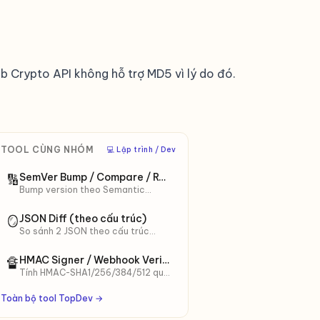
 Crypto API không hỗ trợ MD5 vì lý do đó.
TOOL CÙNG NHÓM
‍💻 Lập trình / Dev
SemVer Bump / Compare / Range
🔢
Bump version theo Semantic
Versioning 2.0.0
(major/minor/patch/prerelease).
JSON Diff (theo cấu trúc)
🪞
So sánh 2 phiên bản, test range
So sánh 2 JSON theo cấu trúc
^/~/>=/<.
key/value, không phụ thuộc
format. Hiển thị key thêm/xoá/đổi
HMAC Signer / Webhook Verifier
🔏
với JSONPath. Khác Text Diff.
Tính HMAC-SHA1/256/384/512 qua
Web Crypto. Preset GitHub,
Stripe, Slack — verify webhook
Toàn bộ tool TopDev →
signature local.