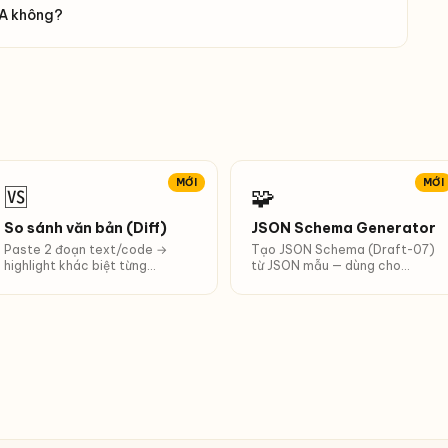
WA không?
MỚI
MỚI
🆚
🧩
So sánh văn bản (Diff)
JSON Schema Generator
Paste 2 đoạn text/code →
Tạo JSON Schema (Draft-07)
highlight khác biệt từng
từ JSON mẫu — dùng cho
từ/dòng/ký tự. Phù hợp diff
structured output LLM,
output AI.
validate API.