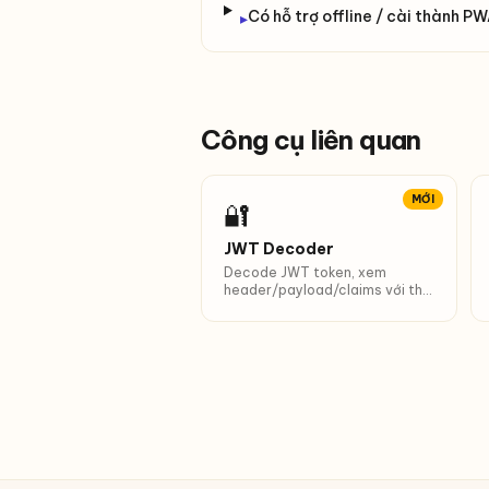
Có hỗ trợ offline / cài thành P
▸
Công cụ liên quan
MỚI
🔐
JWT Decoder
Decode JWT token, xem
header/payload/claims với thời
gian dễ đọc.