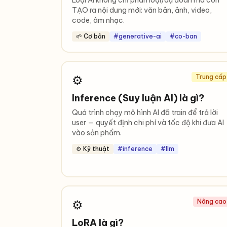
Loại AI không chỉ phân loại/dự đoán mà còn
TẠO ra nội dung mới: văn bản, ảnh, video,
code, âm nhạc.
🌱 Cơ bản
#generative-ai
#co-ban
⚙️
Trung cấp
Inference (Suy luận AI) là gì?
Quá trình chạy mô hình AI đã train để trả lời
user — quyết định chi phí và tốc độ khi đưa AI
vào sản phẩm.
⚙️ Kỹ thuật
#inference
#llm
⚙️
Nâng cao
LoRA là gì?