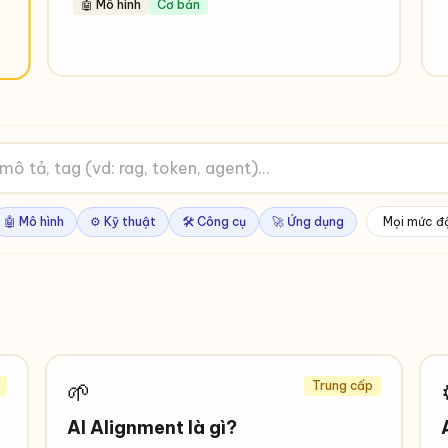
🤖 Mô hình
Cơ bản
🤖 Mô hình
⚙️ Kỹ thuật
🛠️ Công cụ
🚀 Ứng dụng
🌱
Trung cấp
AI Alignment là gì?