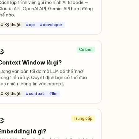
ách lập trình viên gọi mô hình AI từ code —
laude API, OpenAI API, Gemini API hoạt động
hế nào.
⚙️ Kỹ thuật
#api
#developer
⚙️
Cơ bản
Context Window là gì?
ượng văn bản tối đa mà LLM có thể 'nhớ'
rong 1 lần xử lý. Quyết định bạn có thể đưa
ao nhiêu thông tin vào prompt.
⚙️ Kỹ thuật
#context
#llm
⚙️
Trung cấp
Embedding là gì?