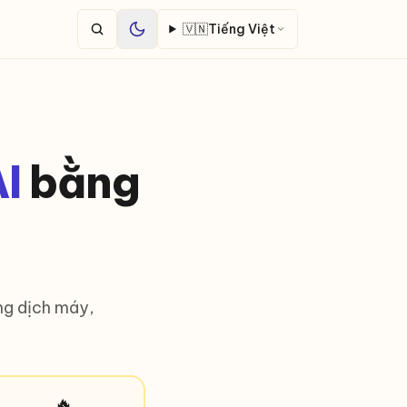
🇻🇳
Tiếng Việt
I
bằng
ng dịch máy,
🔥