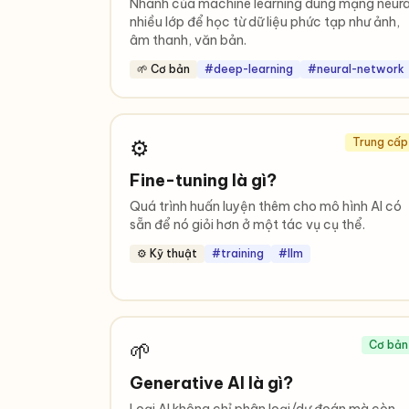
Nhánh của machine learning dùng mạng neura
nhiều lớp để học từ dữ liệu phức tạp như ảnh,
âm thanh, văn bản.
🌱 Cơ bản
#deep-learning
#neural-network
⚙️
Trung cấp
Fine-tuning là gì?
Quá trình huấn luyện thêm cho mô hình AI có
sẵn để nó giỏi hơn ở một tác vụ cụ thể.
⚙️ Kỹ thuật
#training
#llm
🌱
Cơ bản
Generative AI là gì?