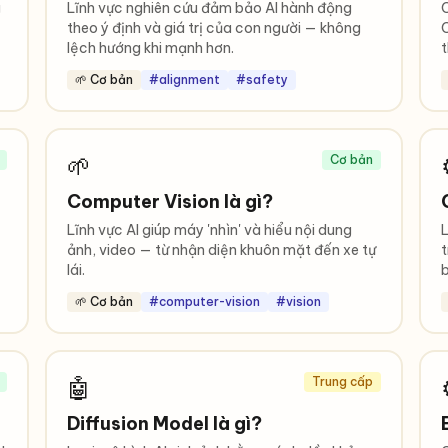
g
Lĩnh vực nghiên cứu đảm bảo AI hành động
C
theo ý định và giá trị của con người — không
C
lệch hướng khi mạnh hơn.
t
🌱 Cơ bản
#alignment
#safety
🌱
Cơ bản
Computer Vision là gì?
Lĩnh vực AI giúp máy 'nhìn' và hiểu nội dung
L
ảnh, video — từ nhận diện khuôn mặt đến xe tự
t
lái.
b
🌱 Cơ bản
#computer-vision
#vision
🤖
Trung cấp
Diffusion Model là gì?