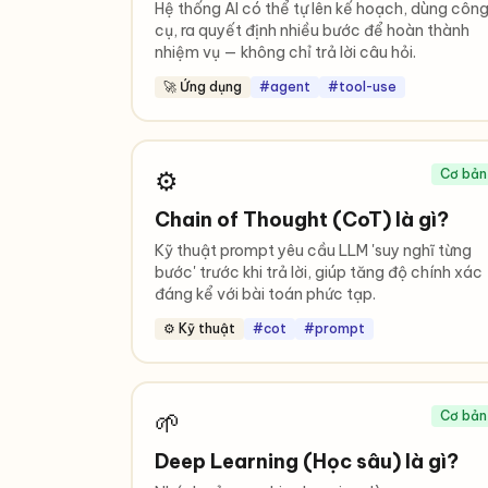
Hệ thống AI có thể tự lên kế hoạch, dùng côn
cụ, ra quyết định nhiều bước để hoàn thành
nhiệm vụ — không chỉ trả lời câu hỏi.
🚀 Ứng dụng
#agent
#tool-use
⚙️
Cơ bản
Chain of Thought (CoT) là gì?
Kỹ thuật prompt yêu cầu LLM 'suy nghĩ từng
bước' trước khi trả lời, giúp tăng độ chính xác
đáng kể với bài toán phức tạp.
⚙️ Kỹ thuật
#cot
#prompt
🌱
Cơ bản
Deep Learning (Học sâu) là gì?