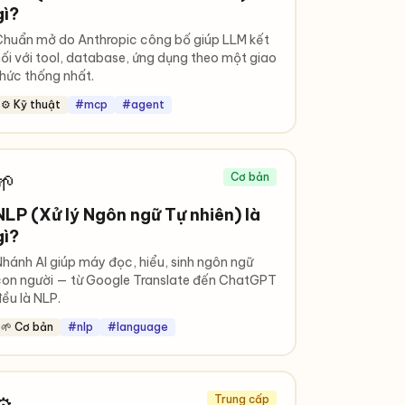
gì?
huẩn mở do Anthropic công bố giúp LLM kết
ối với tool, database, ứng dụng theo một giao
hức thống nhất.
⚙️ Kỹ thuật
#mcp
#agent
🌱
Cơ bản
NLP (Xử lý Ngôn ngữ Tự nhiên) là
gì?
hánh AI giúp máy đọc, hiểu, sinh ngôn ngữ
on người — từ Google Translate đến ChatGPT
ều là NLP.
🌱 Cơ bản
#nlp
#language
Trung cấp