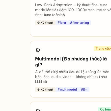
Low-Rank Adaptation — kỹ thuật fine-tune
model lớn tiết kiệm 100-1000× resource so vớ
fine-tune toàn bộ.
⚙️ Kỹ thuật
#lora
#fine-tuning
⚙️
Trung cấp
Multimodal (Đa phương thức) là
gì?
AI có thể xử lý nhiều kiểu dữ liệu cùng lúc: văn
bản, ảnh, audio, video — không chỉ text như
LLM cũ.
⚙️ Kỹ thuật
#multimodal
#llm
Cơ bản