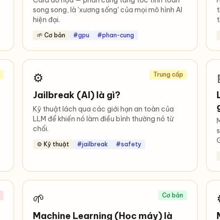
Card đồ họa — phần cứng tăng tốc tính toán
H
song song, là 'xương sống' của mọi mô hình AI
t
hiện đại.
t
🌱 Cơ bản
#gpu
#phan-cung
⚙️
Trung cấp
Jailbreak (AI) là gì?
Kỹ thuật lách qua các giới hạn an toàn của
LLM để khiến nó làm điều bình thường nó từ
M
chối.
s
G
⚙️ Kỹ thuật
#jailbreak
#safety
🌱
Cơ bản
Machine Learning (Học máy) là