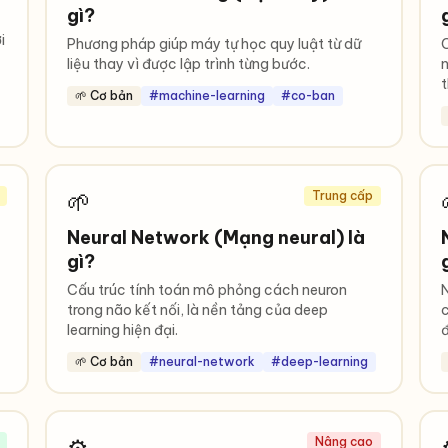
gì?
i
Phương pháp giúp máy tự học quy luật từ dữ
C
liệu thay vì được lập trình từng bước.
n
t
🌱 Cơ bản
#machine-learning
#co-ban
🌱
Trung cấp
Neural Network (Mạng neural) là
gì?
Cấu trúc tính toán mô phỏng cách neuron
N
trong não kết nối, là nền tảng của deep
c
learning hiện đại.
đ
🌱 Cơ bản
#neural-network
#deep-learning
Nâng cao