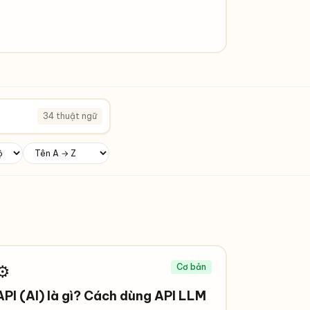
34 thuật ngữ
⚙️
Cơ bản
API (AI) là gì? Cách dùng API LLM