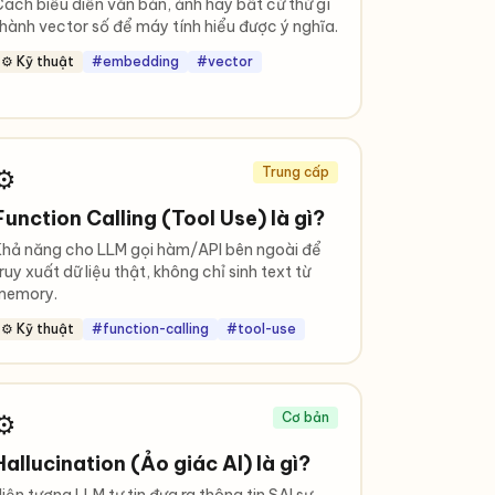
ách biểu diễn văn bản, ảnh hay bất cứ thứ gì
hành vector số để máy tính hiểu được ý nghĩa.
⚙️ Kỹ thuật
#embedding
#vector
⚙️
Trung cấp
Function Calling (Tool Use) là gì?
hả năng cho LLM gọi hàm/API bên ngoài để
ruy xuất dữ liệu thật, không chỉ sinh text từ
memory.
⚙️ Kỹ thuật
#function-calling
#tool-use
⚙️
Cơ bản
Hallucination (Ảo giác AI) là gì?