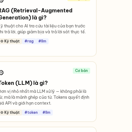
⚙️
RAG (Retrieval-Augmented
Generation) là gì?
ỹ thuật cho AI tra cứu tài liệu của bạn trước
hi trả lời, giúp giảm bịa và trả lời sát thực tế.
⚙️ Kỹ thuật
#rag
#llm
⚙️
Cơ bản
Token (LLM) là gì?
ơn vị nhỏ nhất mà LLM xử lý — không phải là
ừ, mà là mảnh ghép của từ. Tokens quyết định
iá API và giới hạn context.
⚙️ Kỹ thuật
#token
#llm