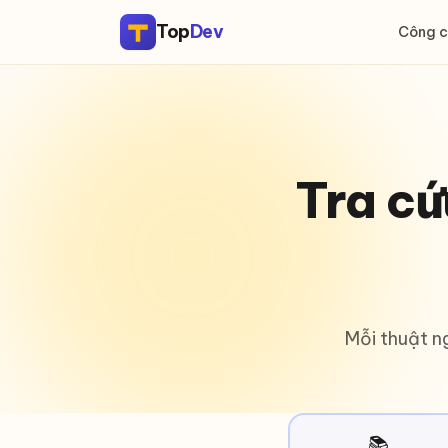
Top
Dev
Công c
Tra c
Mỗi thuật n
📚