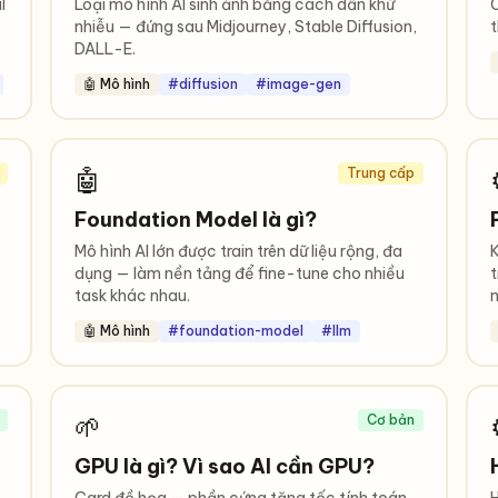
l
Loại mô hình AI sinh ảnh bằng cách dần khử
C
nhiễu — đứng sau Midjourney, Stable Diffusion,
t
DALL-E.
🤖 Mô hình
#diffusion
#image-gen
🤖
Trung cấp
Foundation Model là gì?
Mô hình AI lớn được train trên dữ liệu rộng, đa
K
dụng — làm nền tảng để fine-tune cho nhiều
t
task khác nhau.
🤖 Mô hình
#foundation-model
#llm
🌱
Cơ bản
GPU là gì? Vì sao AI cần GPU?