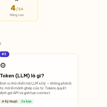
4
/34
Nâng cao
I.
#3
⚙️
Token (LLM) là gì?
Đơn vị nhỏ nhất mà LLM xử lý — không phải là
từ, mà là mảnh ghép của từ. Tokens quyết
định giá API và giới hạn context.
⚙️ Kỹ thuật
Cơ bản