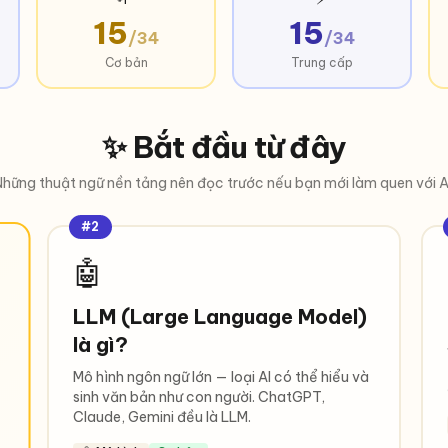
15
15
/34
/34
Cơ bản
Trung cấp
✨ Bắt đầu từ đây
hững thuật ngữ nền tảng nên đọc trước nếu bạn mới làm quen với A
#2
🤖
LLM (Large Language Model)
là gì?
Mô hình ngôn ngữ lớn — loại AI có thể hiểu và
sinh văn bản như con người. ChatGPT,
Claude, Gemini đều là LLM.