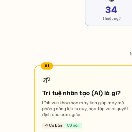
34
Thuật ngữ
N
#1
🌱
Trí tuệ nhân tạo (AI) là gì?
Lĩnh vực khoa học máy tính giúp máy mô
phỏng năng lực tư duy, học tập và ra quyết
định của con người.
🌱 Cơ bản
Cơ bản