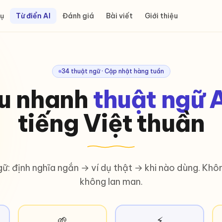
ụ
Từ điển AI
Đánh giá
Bài viết
Giới thiệu
34 thuật ngữ · Cập nhật hàng tuần
ứu nhanh
thuật ngữ A
tiếng Việt thuần
gữ: định nghĩa ngắn → ví dụ thật → khi nào dùng. Khô
không lan man.
🌱
⚡