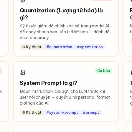
⚙️
Quantization (Lượng tử hóa) là
gì?
Kỹ thuật giảm độ chính xác số trong model AI
K
để chạy nhanh hơn, tốn ít RAM hơn — đánh đổi
k
chút accuracy.
⚙️ Kỹ thuật
#quantization
#optimization
⚙️
Cơ bản
System Prompt là gì?
k
Đoạn instruction 'cài đặt' cho LLM trước khi
Đ
user nói chuyện — quyết định persona, format,
t
giới hạn của AI.
g
⚙️ Kỹ thuật
#system-prompt
#prompt