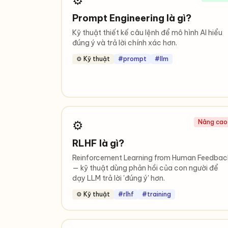
⚙️
Prompt Engineering là gì?
Kỹ thuật thiết kế câu lệnh để mô hình AI hiểu
đúng ý và trả lời chính xác hơn.
⚙️ Kỹ thuật
#prompt
#llm
⚙️
Nâng cao
RLHF là gì?
Reinforcement Learning from Human Feedbac
— kỹ thuật dùng phản hồi của con người để
dạy LLM trả lời 'đúng ý' hơn.
⚙️ Kỹ thuật
#rlhf
#training