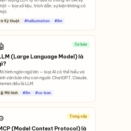
iện tượng LLM tự tin đưa ra thông tin SAI sự
hật — bịa số liệu, trích dẫn, sự kiện không có
hật.
⚙️ Kỹ thuật
#hallucination
#llm
🤖
Cơ bản
LLM (Large Language Model) là
gì?
ô hình ngôn ngữ lớn — loại AI có thể hiểu và
inh văn bản như con người. ChatGPT, Claude,
emini đều là LLM.
🤖 Mô hình
#llm
#co-ban
⚙️
Trung cấp
MCP (Model Context Protocol) là