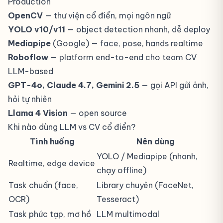
Production
OpenCV
— thư viện cổ điển, mọi ngôn ngữ
YOLO v10/v11
— object detection nhanh, dễ deploy
Mediapipe
(Google) — face, pose, hands realtime
Roboflow
— platform end-to-end cho team CV
LLM-based
GPT-4o, Claude 4.7, Gemini 2.5
— gọi API gửi ảnh,
hỏi tự nhiên
Llama 4 Vision
— open source
Khi nào dùng LLM vs CV cổ điển?
Tình huống
Nên dùng
YOLO / Mediapipe (nhanh,
Realtime, edge device
chạy offline)
Task chuẩn (face,
Library chuyên (FaceNet,
OCR)
Tesseract)
Task phức tạp, mơ hồ
LLM multimodal