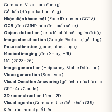
Computer Vision làm được gì
Cổ điển (đã production rộng)
Nhận diện khuôn mặt
(Face ID, camera CCTV)
OCR
(đọc CMND, hóa đơn, biển số xe)
Object detection
(xe tự lái phát hiện người đi bộ)
Image classification
(Google Photos tự gắn tag)
Pose estimation
(game, fitness app)
Medical imaging
(đọc X-ray, MRI)
Mới (2023-26)
Image generation
(Midjourney, Stable Diffusion)
Video generation
(Sora, Veo)
Visual Question Answering
(gửi ảnh + câu hỏi cho
GPT-4o/Claude)
3D reconstruction
từ ảnh 2D
Visual agents
(Computer Use điều khiển GUI)
Kiến trúc model phổ biến