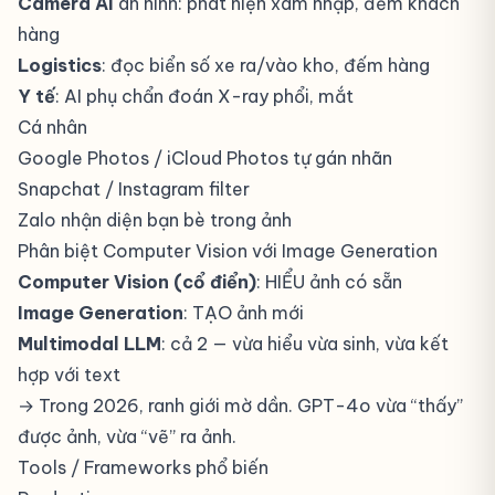
Camera AI
an ninh: phát hiện xâm nhập, đếm khách
hàng
Logistics
: đọc biển số xe ra/vào kho, đếm hàng
Y tế
: AI phụ chẩn đoán X-ray phổi, mắt
Cá nhân
Google Photos / iCloud Photos tự gán nhãn
Snapchat / Instagram filter
Zalo nhận diện bạn bè trong ảnh
Phân biệt Computer Vision với Image Generation
Computer Vision (cổ điển)
: HIỂU ảnh có sẵn
Image Generation
: TẠO ảnh mới
Multimodal LLM
: cả 2 — vừa hiểu vừa sinh, vừa kết
hợp với text
→ Trong 2026, ranh giới mờ dần. GPT-4o vừa “thấy”
được ảnh, vừa “vẽ” ra ảnh.
Tools / Frameworks phổ biến