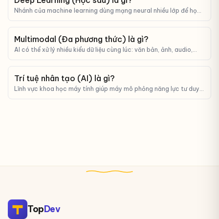
Deep Learning (Học sâu) là gì?
Nhánh của machine learning dùng mạng neural nhiều lớp để học
từ dữ liệu phức tạp như ảnh, âm thanh, văn bản.
Multimodal (Đa phương thức) là gì?
AI có thể xử lý nhiều kiểu dữ liệu cùng lúc: văn bản, ảnh, audio,
video — không chỉ text như LLM cũ.
Trí tuệ nhân tạo (AI) là gì?
Lĩnh vực khoa học máy tính giúp máy mô phỏng năng lực tư duy,
học tập và ra quyết định của con người.
Top
Dev