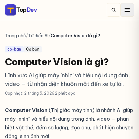
Top
Dev
Trang chủ
/
Từ điển AI
/
Computer Vision là gì?
co-ban
Cơ bản
Computer Vision là gì?
Lĩnh vực AI giúp máy 'nhìn' và hiểu nội dung ảnh,
video — từ nhận diện khuôn mặt đến xe tự lái.
Cập nhật: 2 tháng 5, 2026
·
2 phút đọc
Computer Vision
(Thị giác máy tính) là nhánh AI giúp
máy “nhìn” và hiểu nội dung trong ảnh, video — phân
biệt vật thể, đếm số lượng, đọc chữ, phát hiện chuyển
động, sinh ảnh mới.