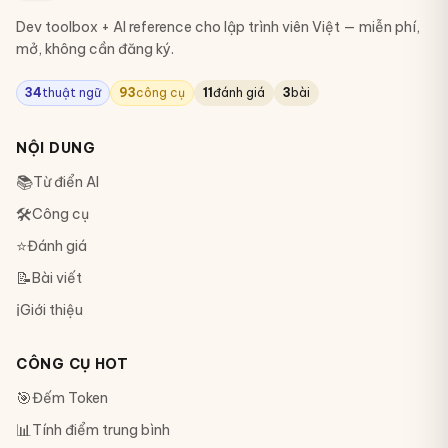
Dev toolbox + AI reference cho lập trình viên Việt — miễn phí,
mở, không cần đăng ký.
34
thuật ngữ
93
công cụ
11
đánh giá
3
bài
NỘI DUNG
📚
Từ điển AI
🛠
Công cụ
⭐
Đánh giá
📝
Bài viết
ℹ️
Giới thiệu
CÔNG CỤ HOT
🎯
Đếm Token
📊
Tính điểm trung bình