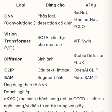
Loại
Dùng cho
Ví dụ
ResNet,
CNN
Phân loại,
EfficientNet,
(Convolutional)
detection cổ điển
YOLO
Vision
SOTA hiện đại
Transformer
ViT, Swin
cho mọi task
(ViT)
Stable Diffusion,
Diffusion
Sinh ảnh
FLUX
CLIP
Cầu text-image
OpenAI CLIP
SAM
Segment ảnh
Meta SAM 2
Ứng dụng thực tế ở VN
Doanh nghiệp
eKYC
(xác minh khách hàng): chụp CCCD + selfie →
ngân hàng/ví điện tử verify trong vài giây