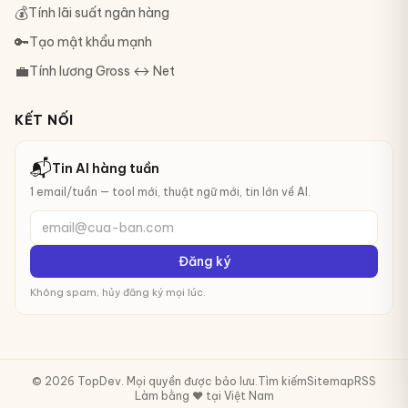
💰
Tính lãi suất ngân hàng
🔑
Tạo mật khẩu mạnh
💼
Tính lương Gross ↔ Net
KẾT NỐI
📬
Tin AI hàng tuần
1 email/tuần — tool mới, thuật ngữ mới, tin lớn về AI.
email@cua-ban.com
Đăng ký
Không spam, hủy đăng ký mọi lúc.
© 2026 TopDev. Mọi quyền được bảo lưu.
Tìm kiếm
Sitemap
RSS
Làm bằng ❤️ tại Việt Nam