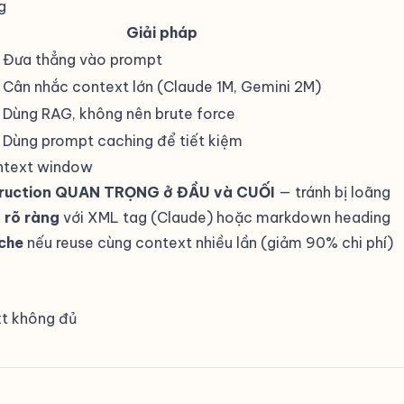
g
Giải pháp
u
Đưa thẳng vào prompt
Cân nhắc context lớn (Claude 1M, Gemini 2M)
Dùng
RAG
, không nên brute force
Dùng prompt caching để tiết kiệm
ntext window
struction QUAN TRỌNG ở ĐẦU và CUỐI
— tránh bị loãng
 rõ ràng
với XML tag (Claude) hoặc markdown heading
che
nếu reuse cùng context nhiều lần (giảm 90% chi phí)
t không đủ