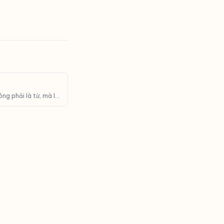
ng phải là từ, mà là
nh giá API và giới