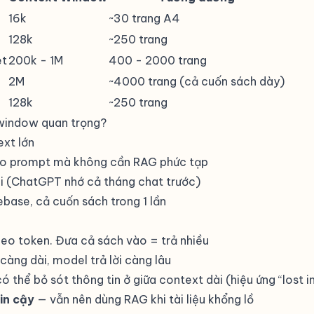
16k
~30 trang A4
128k
~250 trang
et
200k - 1M
400 - 2000 trang
2M
~4000 trang (cả cuốn sách dày)
128k
~250 trang
window quan trọng?
ext lớn
vào prompt mà không cần
RAG
phức tạp
ài (ChatGPT nhớ cả tháng chat trước)
base, cả cuốn sách trong 1 lần
heo token. Đưa cả sách vào = trả nhiều
àng dài, model trả lời càng lâu
 thể bỏ sót thông tin ở giữa context dài (hiệu ứng “lost i
in cậy
— vẫn nên dùng RAG khi tài liệu khổng lồ