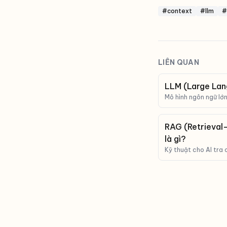
#context
#llm
#
LIÊN QUAN
LLM (Large Lan
Mô hình ngôn ngữ lớn 
bản như con người. 
LLM.
RAG (Retrieva
là gì?
Kỹ thuật cho AI tra c
lời, giúp giảm bịa và 