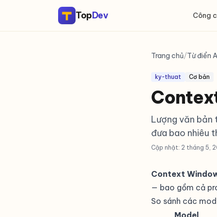
Top
Dev
Công c
Trang chủ
/
Từ điển A
ky-thuat
Cơ bản
Context
Lượng văn bản t
đưa bao nhiêu t
Cập nhật: 2 tháng 5, 
Context Windo
— bao gồm cả pro
So sánh các mod
Model