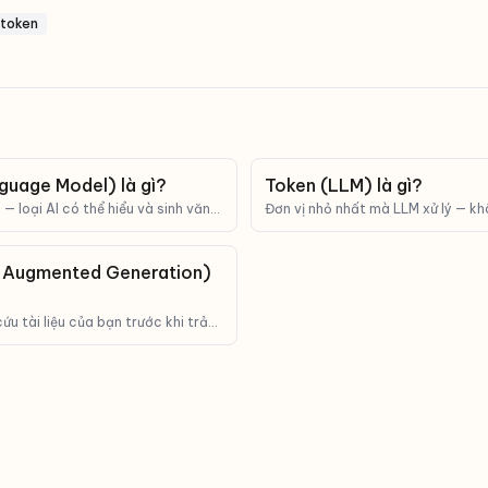
token
guage Model) là gì?
Token (LLM) là gì?
— loại AI có thể hiểu và sinh văn
Đơn vị nhỏ nhất mà LLM xử lý — khô
ChatGPT, Claude, Gemini đều là
mảnh ghép của từ. Tokens quyết đị
hạn context.
l-Augmented Generation)
ứu tài liệu của bạn trước khi trả
trả lời sát thực tế.