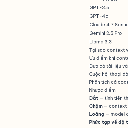
GPT-3.5
GPT-4o
Claude 4.7 Sonn
Gemini 2.5 Pro
Llama 3.3
Tại sao context 
Ưu điểm khi cont
Đưa cả tài liệu 
Cuộc hội thoại d
Phân tích cả code
Nhược điểm
Đắt
— tính tiền t
Chậm
— context c
Loãng
— model có
Phức tạp về độ t