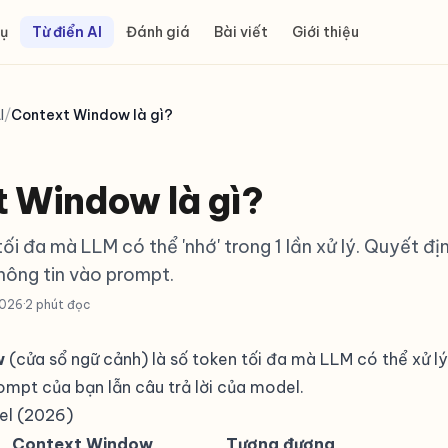
ụ
Từ điển AI
Đánh giá
Bài viết
Giới thiệu
I
/
Context Window là gì?
 Window là gì?
ối đa mà LLM có thể 'nhớ' trong 1 lần xử lý. Quyết đị
hông tin vào prompt.
2026
·
2 phút đọc
w
(cửa sổ ngữ cảnh) là số
token
tối đa mà LLM có thể xử lý
mpt của bạn lẫn câu trả lời của model.
el (2026)
Context Window
Tương đương