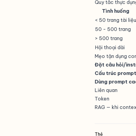
Quy tắc thực dụn
Tình huống
< 50 trang tài liệ
50 - 500 trang
> 500 trang
Hội thoại dài
Mẹo tận dụng co
Đặt câu hỏi/in
Cấu trúc prompt
Dùng prompt ca
Liên quan
Token
RAG
— khi contex
Thẻ