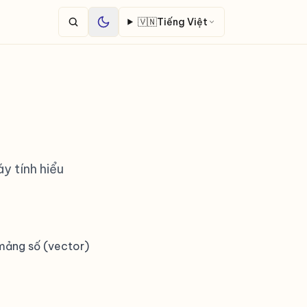
🇻🇳
Tiếng Việt
y tính hiểu
 mảng số (vector)