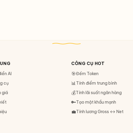
DUNG
CÔNG CỤ HOT
🎯
iển AI
Đếm Token
📊
g cụ
Tính điểm trung bình
💰
 giá
Tính lãi suất ngân hàng
🔑
viết
Tạo mật khẩu mạnh
💼
hiệu
Tính lương Gross ↔ Net