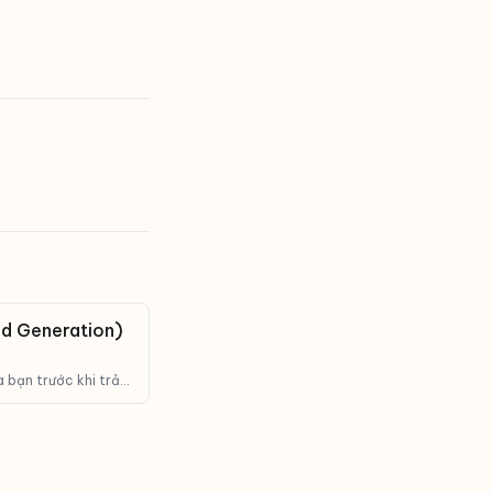
d Generation)
a bạn trước khi trả
c tế.