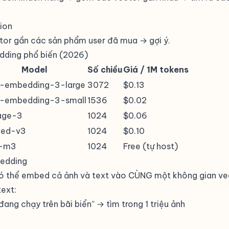
ion
or gần các sản phẩm user đã mua → gợi ý.
ding phổ biến (2026)
Model
Số chiều
Giá / 1M tokens
t-embedding-3-large
3072
$0.13
t-embedding-3-small
1536
$0.02
age-3
1024
$0.06
ed-v3
1024
$0.10
-m3
1024
Free (tự host)
edding
ó thể embed cả ảnh và text vào CÙNG một không gian v
ext:
ang chạy trên bãi biển” → tìm trong 1 triệu ảnh