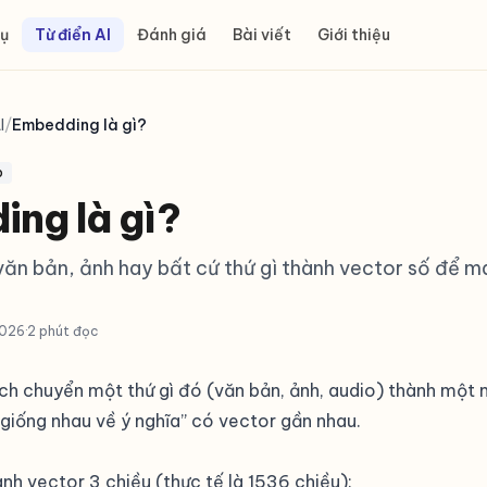
ụ
Từ điển AI
Đánh giá
Bài viết
Giới thiệu
I
/
Embedding là gì?
p
ng là gì?
văn bản, ảnh hay bất cứ thứ gì thành vector số để má
2026
·
2 phút đọc
ch chuyển một thứ gì đó (văn bản, ảnh, audio) thành một
giống nhau về ý nghĩa” có vector gần nhau.
h vector 3 chiều (thực tế là 1536 chiều):