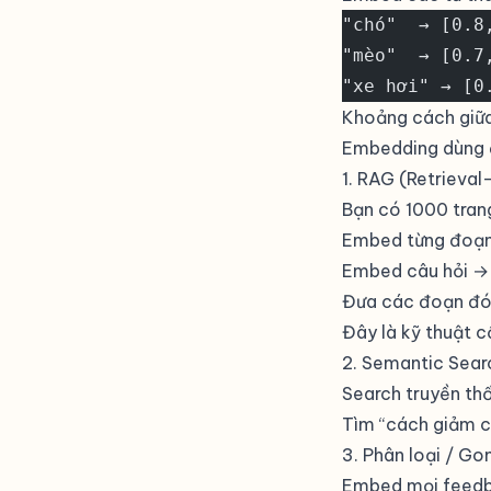
"chó"  → [0.8
"mèo"  → [0.7
"xe hơi" → [0
Khoảng cách giữa 
Embedding dùng 
1. RAG (Retrieva
Bạn có 1000 trang
Embed từng đoạn
Embed câu hỏi → 
Đưa các đoạn đó 
Đây là kỹ thuật c
2. Semantic Sear
Search truyền t
Tìm “cách giảm c
3. Phân loại / G
Embed mọi feedb