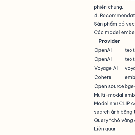
phiền chung.
4. Recommendat
Sản phẩm có vect
Các model embed
Provider
OpenAI
tex
OpenAI
tex
Voyage AI
voy
Cohere
emb
Open source
bge
Multi-modal emb
Model như CLIP c
search ảnh bằng t
Query “chó vàng đ
Liên quan