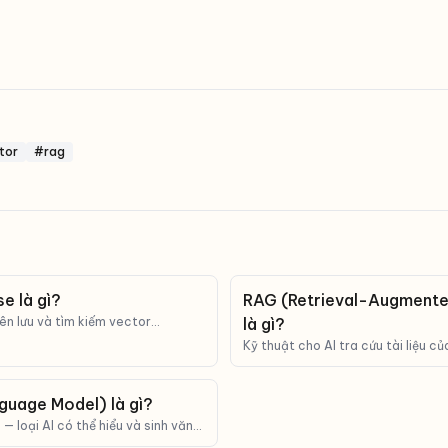
tor
#rag
e là gì?
RAG (Retrieval-Augmente
n lưu và tìm kiếm vector
là gì?
à nền tảng cho RAG và semantic
Kỹ thuật cho AI tra cứu tài liệu củ
lời, giúp giảm bịa và trả lời sát thự
guage Model) là gì?
— loại AI có thể hiểu và sinh văn
ChatGPT, Claude, Gemini đều là