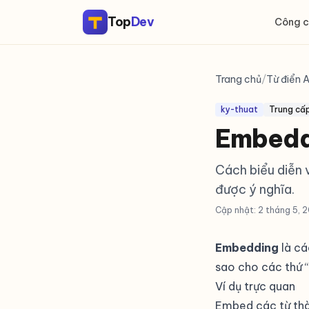
Top
Dev
Công c
Trang chủ
/
Từ điển A
ky-thuat
Trung cấ
Embeddi
Cách biểu diễn 
được ý nghĩa.
Cập nhật: 2 tháng 5, 
Embedding
là cá
sao cho các thứ “
Ví dụ trực quan
Embed các từ thàn