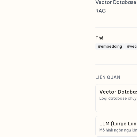
Vector Database
RAG
Thẻ
#embedding
#vec
LIÊN QUAN
Vector Databas
Loại database chuyê
embedding nhanh, l
search.
LLM (Large Lan
Mô hình ngôn ngữ lớn 
bản như con người. 