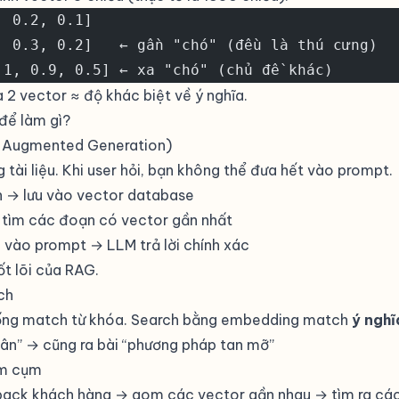
, 0.2, 0.1]
, 0.3, 0.2]   ← gần "chó" (đều là thú cưng)
.1, 0.9, 0.5] ← xa "chó" (chủ đề khác)
2 vector ≈ độ khác biệt về ý nghĩa.
để làm gì?
l-Augmented Generation)
 tài liệu. Khi user hỏi, bạn không thể đưa hết vào prompt.
 → lưu vào
vector database
tìm các đoạn có vector gần nhất
vào prompt → LLM trả lời chính xác
ốt lõi của
RAG
.
ch
hống match từ khóa. Search bằng embedding match
ý nghĩ
ân” → cũng ra bài “phương pháp tan mỡ”
om cụm
ack khách hàng → gom các vector gần nhau → tìm ra các