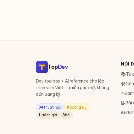
LLM.
NỘI 
Top
Dev
📚
Từ đ
Dev toolbox + AI reference cho lập
🛠
Côn
trình viên Việt — miễn phí, mở, không
⭐
Đánh
cần đăng ký.
📝
Bài 
34
thuật ngữ
93
công cụ
ℹ️
Giới t
11
đánh giá
3
bài