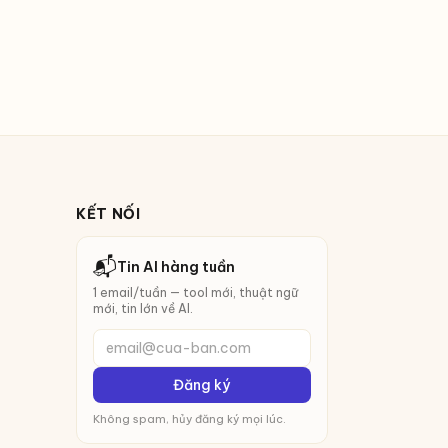
KẾT NỐI
📬
Tin AI hàng tuần
1 email/tuần — tool mới, thuật ngữ
mới, tin lớn về AI.
email@cua-ban.com
Đăng ký
Không spam, hủy đăng ký mọi lúc.