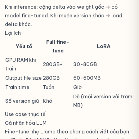
Khi inference: cộng delta vào weight gốc → có
model fine-tuned. Khi muốn version khác → load
delta khác.
Lợi ích
Full fine-
Yếu tố
LoRA
tune
GPU RAM khi
280GB+
30-80GB
train
Output file size
280GB
50-500MB
Train time
Tuần
Giờ
Dễ (mỗi version vài trăm
Số version giữ
Khó
MB)
Use case thực tế
Cá nhân hóa LLM
Fine-tune nhẹ Llama theo phong cách viết của bạn