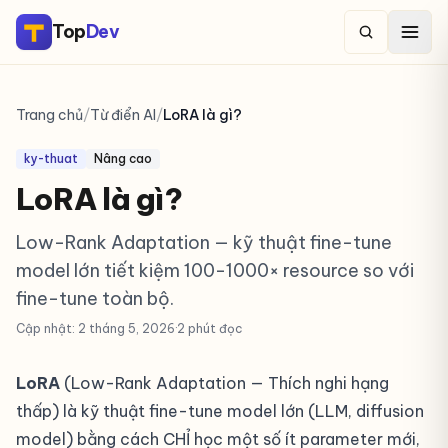
Top
Dev
Trang chủ
/
Từ điển AI
/
LoRA là gì?
ky-thuat
Nâng cao
LoRA là gì?
Low-Rank Adaptation — kỹ thuật fine-tune
model lớn tiết kiệm 100-1000× resource so với
fine-tune toàn bộ.
Cập nhật: 2 tháng 5, 2026
·
2 phút đọc
LoRA
(Low-Rank Adaptation — Thích nghi hạng
thấp) là kỹ thuật fine-tune model lớn (LLM, diffusion
model) bằng cách CHỈ học một số ít parameter mới,