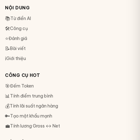
NỘI DUNG
📚
Từ điển AI
🛠
Công cụ
⭐
Đánh giá
📝
Bài viết
ℹ️
Giới thiệu
CÔNG CỤ HOT
🎯
Đếm Token
📊
Tính điểm trung bình
💰
Tính lãi suất ngân hàng
🔑
Tạo mật khẩu mạnh
💼
Tính lương Gross ↔ Net