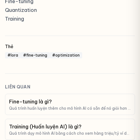
Fine-tuning
Quantization
Training
Thẻ
#lora
#fine-tuning
#optimization
LIÊN QUAN
Fine-tuning là gì?
Quá trình huấn luyện thêm cho mô hình AI có sẵn để nó giỏi hơn ở
một tác vụ cụ thể.
Training (Huấn luyện AI) là gì?
Quá trình dạy mô hình AI bằng cách cho xem hàng triệu/tỷ ví dụ
và điều chỉnh tham số nội bộ.