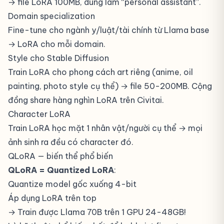
→ file LoRA 100MB, dùng làm “personal assistant”.
Domain specialization
Fine-tune cho ngành y/luật/tài chính từ Llama base
→ LoRA cho mỗi domain.
Style cho Stable Diffusion
Train LoRA cho phong cách art riêng (anime, oil
painting, photo style cụ thể) → file 50-200MB. Cộng
đồng share hàng nghìn LoRA trên Civitai.
Character LoRA
Train LoRA học mặt 1 nhân vật/người cụ thể → mọi
ảnh sinh ra đều có character đó.
QLoRA — biến thể phổ biến
QLoRA = Quantized LoRA
:
Quantize model gốc xuống 4-bit
Áp dụng LoRA trên top
→ Train được Llama 70B trên 1 GPU 24-48GB!