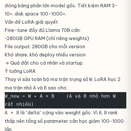
đóng băng phần lớn model gốc. Tiết kiệm RAM 3-
10×, disk space 100-1000×.
Vấn đề LoRA giải quyết
Fine-tune đầy đủ Llama 70B cần:
~280GB GPU RAM (chỉ riêng weights)
File output: 280GB cho mỗi version
Khó share, khó deploy nhiều version
→ Quá đắt cho cá nhân và startup.
Ý tưởng LoRA
Thay vì sửa toàn bộ ma trận trọng số
, LoRA học 2
W
ma trận nhỏ
và
sao cho:
A
B
W_new = W + A × B    (A và B nhỏ hơn W 
rất nhiều)
là “delta” cộng vào weight gốc. Vì
,
rank
A × B
A
B
thấp nên tổng số parameter cần học giảm 100-1000
lần.