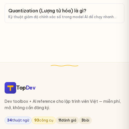
Quantization (Lượng tử hóa) là gì?
Kỹ thuật giảm độ chính xác số trong model AI để chạy nhanh
hơn, tốn ít RAM hơn — đánh đổi chút accuracy.
Top
Dev
Dev toolbox + AI reference cho lập trình viên Việt — miễn phí,
mở, không cần đăng ký.
34
thuật ngữ
93
công cụ
11
đánh giá
3
bài