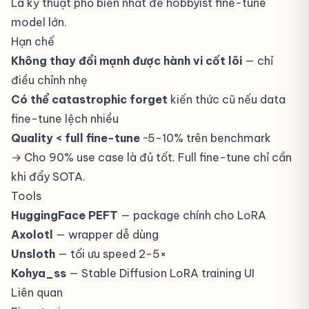
Là kỹ thuật phổ biến nhất để hobbyist fine-tune
model lớn.
Hạn chế
Không thay đổi mạnh được hành vi cốt lõi
— chỉ
điều chỉnh nhẹ
Có thể catastrophic forget
kiến thức cũ nếu data
fine-tune lệch nhiều
Quality < full fine-tune
~5-10% trên benchmark
→ Cho 90% use case là đủ tốt. Full fine-tune chỉ cần
khi đẩy SOTA.
Tools
HuggingFace PEFT
— package chính cho LoRA
Axolotl
— wrapper dễ dùng
Unsloth
— tối ưu speed 2-5×
Kohya_ss
— Stable Diffusion LoRA training UI
Liên quan