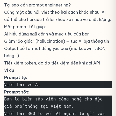
Tại sao cần prompt engineering?
Cùng một câu hỏi, viết theo hai cách khác nhau, AI
có thể cho hai câu trả lời khác xa nhau về chất lượng.
Một prompt tốt giúp:
AI hiểu đúng ngữ cảnh và mục tiêu của bạn
Giảm “ảo giác” (hallucination) — tức AI bịa thông tin
Output có format đúng yêu cầu (markdown, JSON,
bảng…)
Tiết kiệm token, do đó tiết kiệm tiền khi gọi API
Ví dụ
Prompt tệ:
Viết bài về AI
Prompt tốt:
Bạn là biên tập viên công nghệ cho độc 
giả phổ thông tại Việt Nam.
Viết bài 800 từ về "AI agent là gì" với 