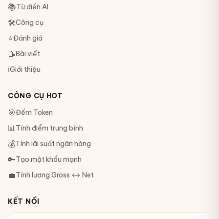
📚
Từ điển AI
🛠
Công cụ
⭐
Đánh giá
📝
Bài viết
ℹ️
Giới thiệu
CÔNG CỤ HOT
🎯
Đếm Token
📊
Tính điểm trung bình
💰
Tính lãi suất ngân hàng
🔑
Tạo mật khẩu mạnh
💼
Tính lương Gross ↔ Net
KẾT NỐI