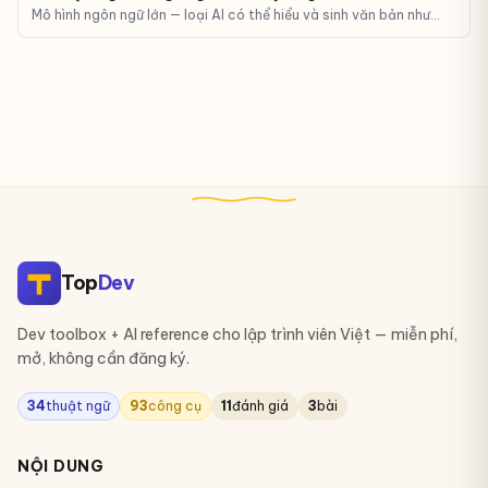
Mô hình ngôn ngữ lớn — loại AI có thể hiểu và sinh văn bản như
con người. ChatGPT, Claude, Gemini đều là LLM.
Top
Dev
Dev toolbox + AI reference cho lập trình viên Việt — miễn phí,
mở, không cần đăng ký.
34
thuật ngữ
93
công cụ
11
đánh giá
3
bài
NỘI DUNG