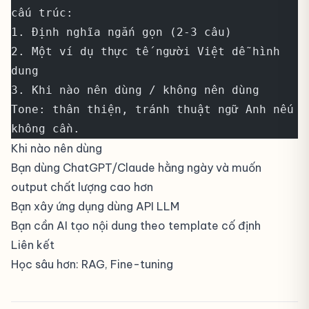
cấu trúc:
1. Định nghĩa ngắn gọn (2-3 câu)
2. Một ví dụ thực tế người Việt dễ hình 
dung
3. Khi nào nên dùng / không nên dùng
Tone: thân thiện, tránh thuật ngữ Anh nếu 
không cần.
Khi nào nên dùng
Bạn dùng ChatGPT/Claude hằng ngày và muốn
output chất lượng cao hơn
Bạn xây ứng dụng dùng API LLM
Bạn cần AI tạo nội dung theo template cố định
Liên kết
Học sâu hơn:
RAG
,
Fine-tuning