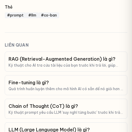
Thẻ
#prompt
#llm
#co-ban
LIÊN QUAN
RAG (Retrieval-Augmented Generation) là gì?
Kỹ thuật cho AI tra cứu tài liệu của bạn trước khi trả lời, giúp
giảm bịa và trả lời sát thực tế.
Fine-tuning là gì?
Quá trình huấn luyện thêm cho mô hình AI có sẵn để nó giỏi hơn ở
một tác vụ cụ thể.
Chain of Thought (CoT) là gì?
Kỹ thuật prompt yêu cầu LLM 'suy nghĩ từng bước' trước khi trả
lời, giúp tăng độ chính xác đáng kể với bài toán phức tạp.
LLM (Large Language Model) là gì?