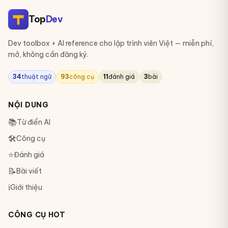
Top
Dev
Dev toolbox + AI reference cho lập trình viên Việt — miễn phí,
mở, không cần đăng ký.
34
thuật ngữ
93
công cụ
11
đánh giá
3
bài
NỘI DUNG
📚
Từ điển AI
🛠
Công cụ
⭐
Đánh giá
📝
Bài viết
ℹ️
Giới thiệu
CÔNG CỤ HOT