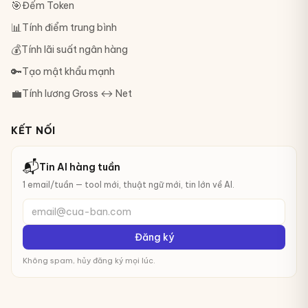
🎯
Đếm Token
📊
Tính điểm trung bình
💰
Tính lãi suất ngân hàng
🔑
Tạo mật khẩu mạnh
💼
Tính lương Gross ↔ Net
KẾT NỐI
📬
Tin AI hàng tuần
1 email/tuần — tool mới, thuật ngữ mới, tin lớn về AI.
email@cua-ban.com
Đăng ký
Không spam, hủy đăng ký mọi lúc.