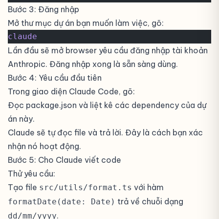
Bước 3: Đăng nhập
Mở thư mục dự án bạn muốn làm việc, gõ:
claude
Lần đầu sẽ mở browser yêu cầu đăng nhập tài khoản
Anthropic. Đăng nhập xong là sẵn sàng dùng.
Bước 4: Yêu cầu đầu tiên
Trong giao diện Claude Code, gõ:
Đọc package.json và liệt kê các dependency của dự
án này.
Claude sẽ tự đọc file và trả lời. Đây là cách bạn xác
nhận nó hoạt động.
Bước 5: Cho Claude viết code
Thử yêu cầu:
Tạo file
với hàm
src/utils/format.ts
trả về chuỗi dạng
formatDate(date: Date)
.
dd/mm/yyyy