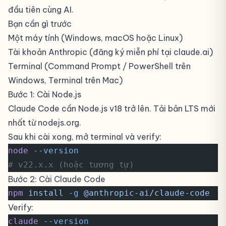
đầu tiên cùng AI.
Bạn cần gì trước
Một máy tính (Windows, macOS hoặc Linux)
Tài khoản Anthropic (đăng ký miễn phí tại claude.ai)
Terminal (Command Prompt / PowerShell trên
Windows, Terminal trên Mac)
Bước 1: Cài Node.js
Claude Code cần Node.js v18 trở lên. Tải bản LTS mới
nhất từ
nodejs.org
.
Sau khi cài xong, mở terminal và verify:
node
 --version
# v22.x.x (hoặc tương tự)
Bước 2: Cài Claude Code
npm
 install
 -g
 @anthropic-ai/claude-code
Verify:
claude
 --version