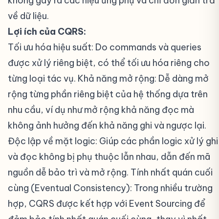
không gây ra các hiệu ứng phụ và chỉ đơn giản trả
về dữ liệu.
Lợi ích của CQRS:
Tối ưu hóa hiệu suất: Do commands và queries
được xử lý riêng biệt, có thể tối ưu hóa riêng cho
từng loại tác vụ. Khả năng mở rộng: Dễ dàng mở
rộng từng phần riêng biệt của hệ thống dựa trên
nhu cầu, ví dụ như mở rộng khả năng đọc mà
không ảnh hưởng đến khả năng ghi và ngược lại.
Độc lập về mặt logic: Giúp các phần logic xử lý ghi
và đọc không bị phụ thuộc lẫn nhau, dẫn đến mã
nguồn dễ bảo trì và mở rộng. Tính nhất quán cuối
cùng (Eventual Consistency): Trong nhiều trường
hợp, CQRS được kết hợp với Event Sourcing để