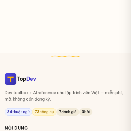
Top
Dev
Dev toolbox + AI reference cho lập trình viên Việt — miễn phí,
mở, không cần đăng ký.
34
thuật ngữ
73
công cụ
7
đánh giá
3
bài
NỘI DUNG