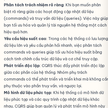
Phân tách trách nhiệm rõ ràng
: Khi bạn muốn phân
biệt rõ ràng giữa các hoạt động cập nhật dữ liệu
(commands) và truy vấn dữ liệu (queries). Việc này giú
bạn tối ưu hóa và quản lý tài nguyên hệ thống một cách
hiệu quả hơn.
Yêu cầu hiệu suất cao
: Trong các hệ thống có lưu lượng
dữ liệu lớn và yêu cầu phản hồi nhanh, việc phân tách
commands và queries giúp tối ưu hóa hiệu suất bằng
cách tinh chỉnh cấu trúc dữ liệu và cơ chế truy cập.
Phát triển độc lập
: CQRS thúc đẩy phát triển độc lập
giữa các phần của hệ thống. Nhóm phụ trách
commands có thể phát triển và triển khai mà không cầ
phụ thuộc vào phần truy vấn, và ngược lại.
Mô hình dữ liệu phức tạp
: Khi hệ thống có mô hình dữ
liệu phức tạp và các quy trình cập nhật dữ liệu khác
nhau, CQRS giúp bạn quản lý và phát triển mô hình này