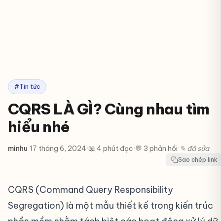
#Tin tức
CQRS LÀ GÌ? Cùng nhau tìm
hiểu nhé
minhu
·
17 tháng 6, 2024
·
📖 4 phút đọc
·
💬 3 phản hồi
·
✎ đã sửa
Sao chép link
CQRS (Command Query Responsibility
Segregation) là một mẫu thiết kế trong kiến trúc