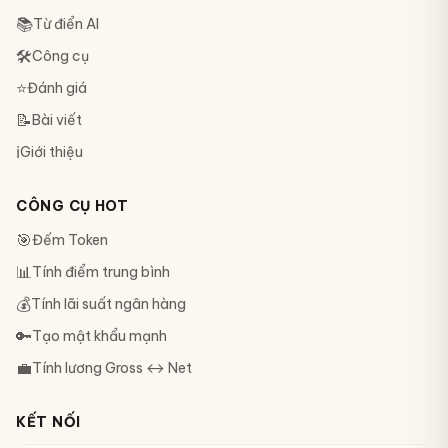
📚
Từ điển AI
🛠
Công cụ
⭐
Đánh giá
📝
Bài viết
ℹ️
Giới thiệu
CÔNG CỤ HOT
🎯
Đếm Token
📊
Tính điểm trung bình
💰
Tính lãi suất ngân hàng
🔑
Tạo mật khẩu mạnh
💼
Tính lương Gross ↔ Net
KẾT NỐI