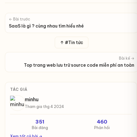
← Bài trước
SaaS là gì ? cùng nhau tìm hiểu nhé
↑ #Tin tức
Bài kế →
Top trang web lưu trữ source code miễn phí an toàn
TÁC GIẢ
minhu
Tham gia thg 4 2024
351
460
Bài đăng
Phản hồi
Xem tất cả bài →