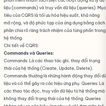
phần mềm nhằm tách biệt các hoạt động xử lý dữ
liệu (commands) và truy vấn dữ liệu (queries). Mụ
tiêu của CQRS là tối ưu hóa hiệu suất, khả năng
mở rộng, và độ phức tạp của ứng dụng bằng cách
phân chia rõ ràng trách nhiệm của từng phần trong
hệ thống.
Chi tiết về CQRS:
Commands và Queries:
Commands: Là các thao tác ghi, thay đổi trạng
thái của hệ thống (Create, Update, Delete).
Commands thường là những hành động thay đổi d
liệu và có thể gây ra các hiệu ứng phụ. Queries: Là
các thao tác đọc, truy vấn dữ liệu từ hệ thống mà
không thay đổi trạng thái của hệ thống. Queries