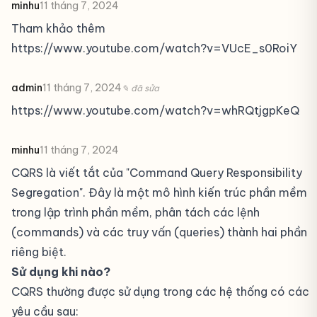
minhu
11 tháng 7, 2024
Tham khảo thêm
https://www.youtube.com/watch?v=VUcE_s0RoiY
admin
11 tháng 7, 2024
✎ đã sửa
https://www.youtube.com/watch?v=whRQtjgpKeQ
minhu
11 tháng 7, 2024
CQRS là viết tắt của "Command Query Responsibility
Segregation". Đây là một mô hình kiến trúc phần mềm
trong lập trình phần mềm, phân tách các lệnh
(commands) và các truy vấn (queries) thành hai phần
riêng biệt.
Sử dụng khi nào?
CQRS thường được sử dụng trong các hệ thống có các
yêu cầu sau: