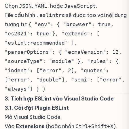
Chọn
,
, hoặc
.
JSON
YAML
JavaScript
File cấu hình
sẽ được tạo với nội dung
.eslintrc
tương tự:
{ "env": { "browser": true,
"es2021": true }, "extends": [
"eslint:recommended" ],
"parserOptions": { "ecmaVersion": 12,
"sourceType": "module" }, "rules": {
"indent": ["error", 2], "quotes":
["error", "double"], "semi": ["error",
"always"] } }
3. Tích hợp ESLint vào Visual Studio Code
#
3.1. Cài đặt Plugin ESLint
#
Mở Visual Studio Code.
Vào
Extensions
(hoặc nhấn
).
Ctrl+Shift+X