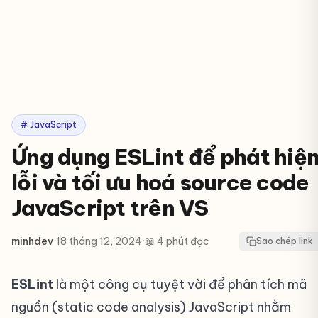
# JavaScript
Ứng dụng ESLint để phát hiệ
lỗi và tối ưu hoá source code
JavaScript trên VS
minhdev
·
18 tháng 12, 2024
·
📖 4 phút đọc
Sao chép link
ESLint
là một công cụ tuyệt vời để phân tích mã
nguồn (static code analysis) JavaScript nhằm