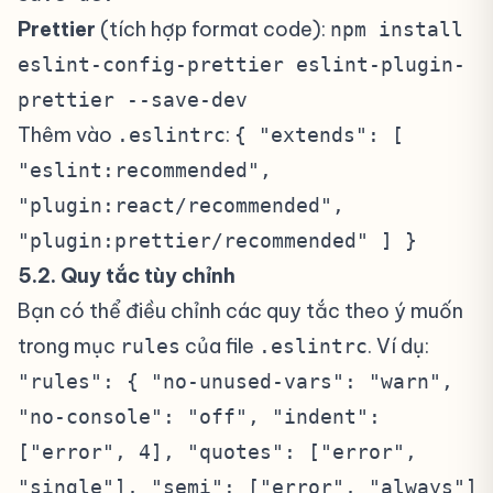
Prettier
(tích hợp format code):
npm install
eslint-config-prettier eslint-plugin-
prettier --save-dev
Thêm vào
:
.eslintrc
{ "extends": [
"eslint:recommended",
"plugin:react/recommended",
"plugin:prettier/recommended" ] }
5.2. Quy tắc tùy chỉnh
#
Bạn có thể điều chỉnh các quy tắc theo ý muốn
trong mục
của file
. Ví dụ:
rules
.eslintrc
"rules": { "no-unused-vars": "warn",
"no-console": "off", "indent":
["error", 4], "quotes": ["error",
"single"], "semi": ["error", "always"]