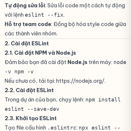
Tự động sửa lỗi
: Sửa lỗi code một cách tự động
với lệnh
.
eslint --fix
Hỗ trợ team code
: Đồng bộ hóa style code giữa
các thành viên nhóm.
2. Cài đặt ESLint
#
2.1. Cài đặt NPM và Node.js
#
Đảm bảo bạn đã cài đặt
Node.js
trên máy:
node
-v npm -v
Nếu chưa có, tải tại:
https://nodejs.org/
.
2.2. Cài đặt ESLint
#
Trong dự án của bạn, chạy lệnh:
npm install
eslint --save-dev
2.3. Khởi tạo ESLint
#
Tạo file cấu hình
:
.eslintrc
npx eslint --