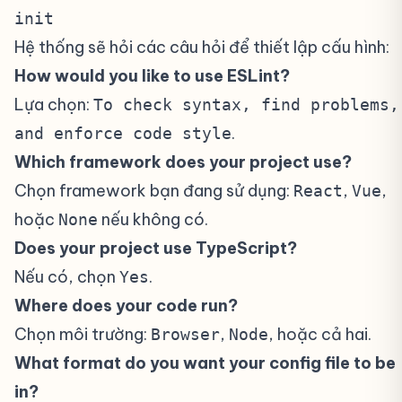
init
Hệ thống sẽ hỏi các câu hỏi để thiết lập cấu hình:
How would you like to use ESLint?
Lựa chọn:
To check syntax, find problems,
.
and enforce code style
Which framework does your project use?
Chọn framework bạn đang sử dụng:
,
,
React
Vue
hoặc
nếu không có.
None
Does your project use TypeScript?
Nếu có, chọn
.
Yes
Where does your code run?
Chọn môi trường:
,
, hoặc cả hai.
Browser
Node
What format do you want your config file to be
in?