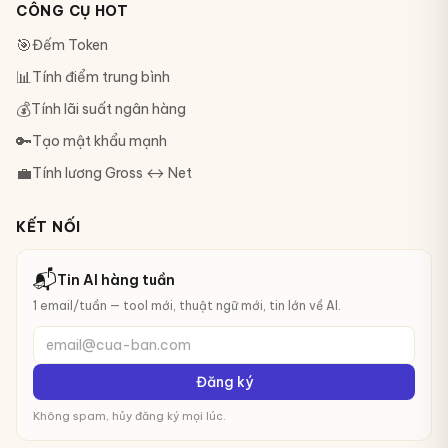
CÔNG CỤ HOT
🎯
Đếm Token
📊
Tính điểm trung bình
💰
Tính lãi suất ngân hàng
🔑
Tạo mật khẩu mạnh
💼
Tính lương Gross ↔ Net
KẾT NỐI
📬
Tin AI hàng tuần
1 email/tuần — tool mới, thuật ngữ mới, tin lớn về AI.
email@cua-ban.com
Đăng ký
Không spam, hủy đăng ký mọi lúc.