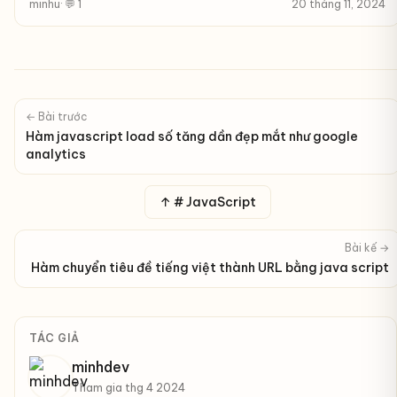
minhu
· 💬 1
20 tháng 11, 2024
← Bài trước
Hàm javascript load số tăng dần đẹp mắt như google
analytics
↑ # JavaScript
Bài kế →
Hàm chuyển tiêu đề tiếng việt thành URL bằng java script
TÁC GIẢ
minhdev
Tham gia thg 4 2024