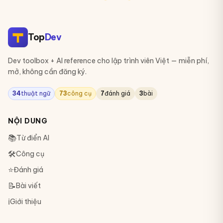
Top
Dev
Dev toolbox + AI reference cho lập trình viên Việt — miễn phí,
mở, không cần đăng ký.
34
thuật ngữ
73
công cụ
7
đánh giá
3
bài
NỘI DUNG
📚
Từ điển AI
🛠
Công cụ
⭐
Đánh giá
📝
Bài viết
ℹ️
Giới thiệu