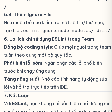
}
5.3. Thêm Ignore File
#
Nếu muốn bỏ qua kiểm tra một số file/thư mục,
tạo file
:
.eslintignore
node_modules/ dist/
6. Lợi ích khi sử dụng ESLint trong Team
#
Đồng bộ coding style
: Giúp mọi người trong team
tuân theo cùng một bộ quy tắc.
Phát hiện lỗi sớm
: Ngăn chặn các lỗi phổ biến
trước khi chạy ứng dụng.
Tăng năng suất
: Nhờ các tính năng tự động sửa
lỗi và hỗ trợ trực tiếp trên IDE.
7. Kết Luận
#
Với
ESLint
, bạn không chỉ cải thiện chất lượng mã
nguồn mà còn tạo ra một môi trường làm việc nhấ