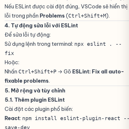
Nếu ESLint được cài đặt đúng, VSCode sẽ hiển thị
lỗi trong phần
Problems
(
).
Ctrl+Shift+M
4. Tự động sửa lỗi với ESLint
#
Để sửa lỗi tự động:
Sử dụng lệnh trong terminal:
npx eslint . --
fix
Hoặc:
Nhấn
→ Gõ
ESLint: Fix all auto-
Ctrl+Shift+P
fixable problems
.
5. Mở rộng và tùy chỉnh
#
5.1. Thêm plugin ESLint
#
Cài đặt các plugin phổ biến:
React
:
npm install eslint-plugin-react -
save-dev