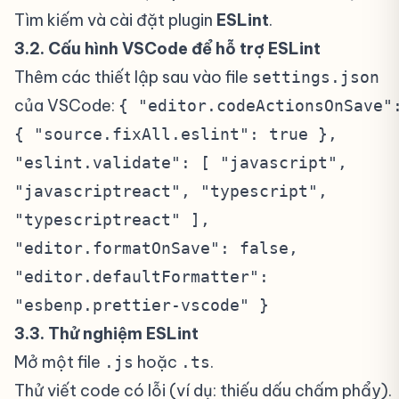
Tìm kiếm và cài đặt plugin
ESLint
.
3.2. Cấu hình VSCode để hỗ trợ ESLint
#
Thêm các thiết lập sau vào file
settings.json
của VSCode:
{ "editor.codeActionsOnSave"
{ "source.fixAll.eslint": true },
"eslint.validate": [ "javascript",
"javascriptreact", "typescript",
"typescriptreact" ],
"editor.formatOnSave": false,
"editor.defaultFormatter":
"esbenp.prettier-vscode" }
3.3. Thử nghiệm ESLint
#
Mở một file
hoặc
.
.js
.ts
Thử viết code có lỗi (ví dụ: thiếu dấu chấm phẩy).