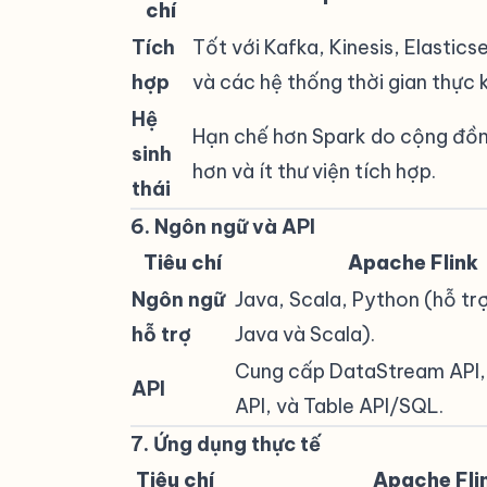
chí
Tích
Tốt với Kafka, Kinesis, Elastics
hợp
và các hệ thống thời gian thực 
Hệ
Hạn chế hơn Spark do cộng đồ
sinh
hơn và ít thư viện tích hợp.
thái
6. Ngôn ngữ và API
#
Tiêu chí
Apache Flink
Ngôn ngữ
Java, Scala, Python (hỗ tr
hỗ trợ
Java và Scala).
Cung cấp DataStream API,
API
API, và Table API/SQL.
7. Ứng dụng thực tế
#
Tiêu chí
Apache Fli