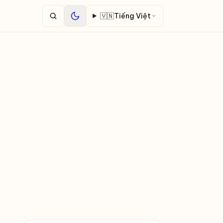
🇻🇳
Tiếng Việt