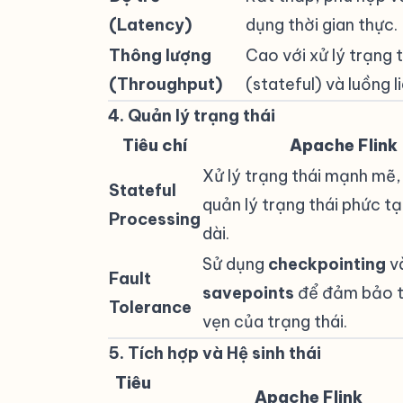
(Latency)
dụng thời gian thực.
Thông lượng
Cao với xử lý trạng t
(Throughput)
(stateful) và luồng l
4. Quản lý trạng thái
#
Tiêu chí
Apache Flink
Xử lý trạng thái mạnh mẽ,
Stateful
quản lý trạng thái phức tạ
Processing
dài.
Sử dụng
checkpointing
v
Fault
savepoints
để đảm bảo t
Tolerance
vẹn của trạng thái.
5. Tích hợp và Hệ sinh thái
#
Tiêu
Apache Flink