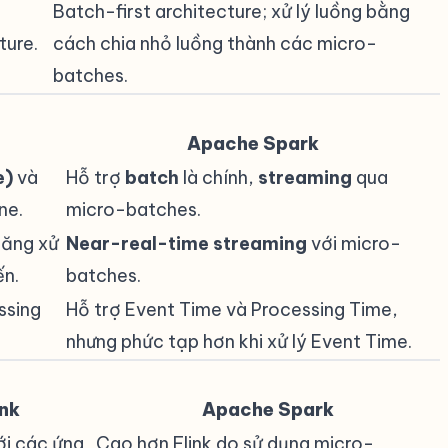
Batch-first architecture; xử lý luồng bằng
ture.
cách chia nhỏ luồng thành các micro-
batches.
Apache Spark
e)
và
Hỗ trợ
batch
là chính,
streaming
qua
ne.
micro-batches.
năng xử
Near-real-time streaming
với micro-
ến.
batches.
ssing
Hỗ trợ Event Time và Processing Time,
nhưng phức tạp hơn khi xử lý Event Time.
nk
Apache Spark
ới các ứng
Cao hơn Flink do sử dụng micro-