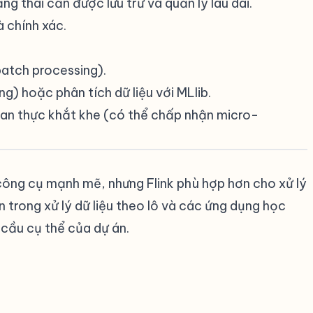
ng thái cần được lưu trữ và quản lý lâu dài.
 chính xác.
(batch processing).
) hoặc phân tích dữ liệu với MLlib.
 gian thực khắt khe (có thể chấp nhận micro-
công cụ mạnh mẽ, nhưng Flink phù hợp hơn cho xử lý
 trong xử lý dữ liệu theo lô và các ứng dụng học
cầu cụ thể của dự án.