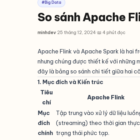
#Big Data
So sánh Apache Fl
minhdev
·
25 tháng 12, 2024
·
📖 4 phút đọc
Apache Flink và Apache Spark là hai fr
nhưng chúng được thiết kế với những m
đây là bảng so sánh chi tiết giữa hai c
1. Mục đích và Kiến trúc
#
Tiêu
Apache Flink
chí
Mục
Tập trung vào xử lý dữ liệu luồn
đích
(streaming) theo thời gian thực
chính
trạng thái phức tạp.