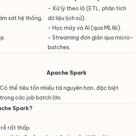
- Xử lý theo lô (ETL, phân tích
giám sát hệ thống,
dữ liệu lịch sử).
- Học máy và AI (qua MLlib).
p.
- Streaming đơn giản qua micro-
batches.
Apache Spark
Có thể tiêu tốn nhiều tài nguyên hơn, đặc biệt
trong các job batch lớn.
ache Spark?
#
trễ rất thấp.