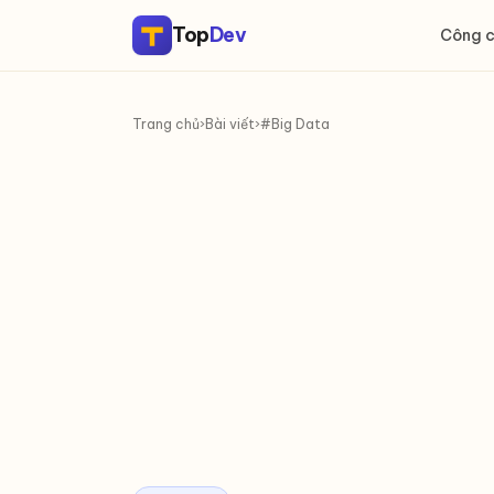
Top
Dev
Công 
Trang chủ
›
Bài viết
›
#Big Data