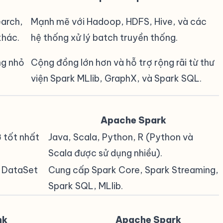
earch,
Mạnh mẽ với Hadoop, HDFS, Hive, và các
khác.
hệ thống xử lý batch truyền thống.
ng nhỏ
Cộng đồng lớn hơn và hỗ trợ rộng rãi từ thư
viện Spark MLlib, GraphX, và Spark SQL.
Apache Spark
ợ tốt nhất
Java, Scala, Python, R (Python và
Scala được sử dụng nhiều).
 DataSet
Cung cấp Spark Core, Spark Streaming,
Spark SQL, MLlib.
nk
Apache Spark