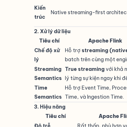
Kiến
Native streaming-first architec
trúc
2. Xử lý dữ liệu
#
Tiêu chí
Apache Flink
Chế độ xử
Hỗ trợ
streaming (nativ
lý
batch trên cùng một engi
Streaming
True streaming
với khả 
Semantics
lý từng sự kiện ngay khi đ
Time
Hỗ trợ Event Time, Proce
Semantics
Time, và Ingestion Time.
3. Hiệu năng
#
Tiêu chí
Apache Fli
Độ trễ
Rất thấp, phù hợp v