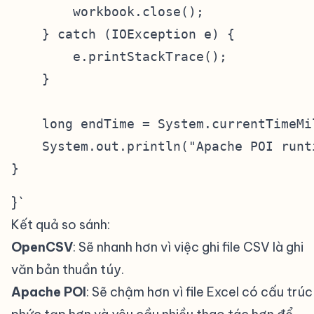
        workbook.close();

    } catch (IOException e) {

        e.printStackTrace();

    }

    long endTime = System.currentTimeMil
    System.out.println("Apache POI runt
} `
Kết quả so sánh:
#
OpenCSV
: Sẽ nhanh hơn vì việc ghi file CSV là ghi
văn bản thuần túy.
Apache POI
: Sẽ chậm hơn vì file Excel có cấu trúc