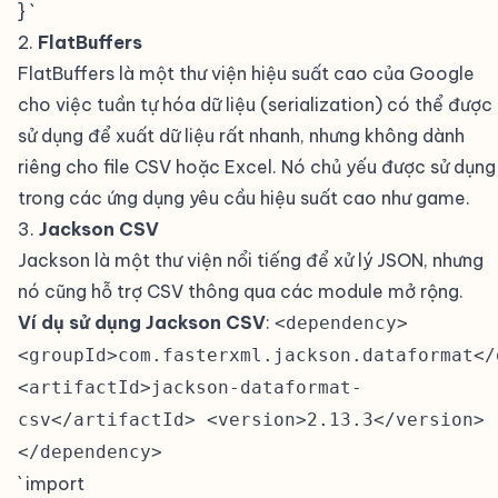
} `
2.
FlatBuffers
#
FlatBuffers là một thư viện hiệu suất cao của Google
cho việc tuần tự hóa dữ liệu (serialization) có thể được
sử dụng để xuất dữ liệu rất nhanh, nhưng không dành
riêng cho file CSV hoặc Excel. Nó chủ yếu được sử dụng
trong các ứng dụng yêu cầu hiệu suất cao như game.
3.
Jackson CSV
#
Jackson là một thư viện nổi tiếng để xử lý JSON, nhưng
nó cũng hỗ trợ CSV thông qua các module mở rộng.
Ví dụ sử dụng Jackson CSV
:
<dependency>
<groupId>com.fasterxml.jackson.dataformat</
<artifactId>jackson-dataformat-
csv</artifactId> <version>2.13.3</version>
</dependency>
` import