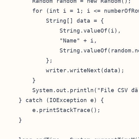
        Random random = new Random();

        for (int i = 1; i <= numberOfRow
            String[] data = {

                String.valueOf(i),

                "Name" + i,

                String.valueOf(random.ne
            };

            writer.writeNext(data);

        }

        System.out.println("File CSV đã
    } catch (IOException e) {

        e.printStackTrace();

    }
