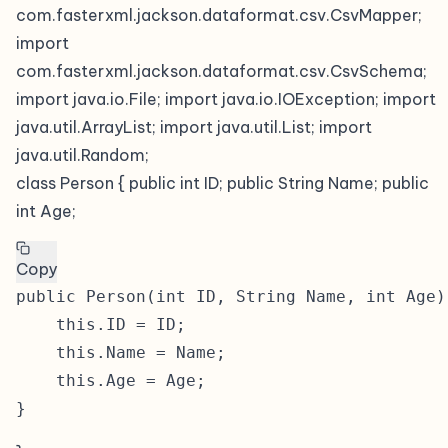
com.fasterxml.jackson.dataformat.csv.CsvMapper;
import
com.fasterxml.jackson.dataformat.csv.CsvSchema;
import java.io.File; import java.io.IOException; import
java.util.ArrayList; import java.util.List; import
java.util.Random;
class Person { public int ID; public String Name; public
int Age;
Copy
public Person(int ID, String Name, int Age) 
    this.ID = ID;

    this.Name = Name;

    this.Age = Age;
