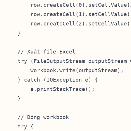
        row.createCell(0).setCellValue(i
        row.createCell(1).setCellValue("
        row.createCell(2).setCellValue(
    }

    // Xuất file Excel

    try (FileOutputStream outputStream 
        workbook.write(outputStream);

    } catch (IOException e) {

        e.printStackTrace();

    }

    // Đóng workbook

    try {
