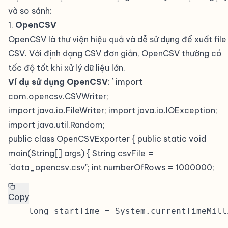
và so sánh:
1.
OpenCSV
#
OpenCSV là thư viện hiệu quả và dễ sử dụng để xuất file
CSV. Với định dạng CSV đơn giản, OpenCSV thường có
tốc độ tốt khi xử lý dữ liệu lớn.
Ví dụ sử dụng OpenCSV
: ` import
com.opencsv.CSVWriter;
import java.io.FileWriter; import java.io.IOException;
import java.util.Random;
public class OpenCSVExporter { public static void
main(String[] args) { String csvFile =
"data_opencsv.csv"; int numberOfRows = 1000000;
Copy
    long startTime = System.currentTimeMilli