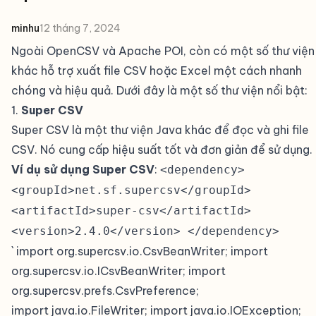
minhu
12 tháng 7, 2024
Ngoài OpenCSV và Apache POI, còn có một số thư viện
khác hỗ trợ xuất file CSV hoặc Excel một cách nhanh
chóng và hiệu quả. Dưới đây là một số thư viện nổi bật:
1.
Super CSV
#
Super CSV là một thư viện Java khác để đọc và ghi file
CSV. Nó cung cấp hiệu suất tốt và đơn giản để sử dụng.
Ví dụ sử dụng Super CSV
:
<dependency>
<groupId>net.sf.supercsv</groupId>
<artifactId>super-csv</artifactId>
<version>2.4.0</version> </dependency>
` import org.supercsv.io.CsvBeanWriter; import
org.supercsv.io.ICsvBeanWriter; import
org.supercsv.prefs.CsvPreference;
import java.io.FileWriter; import java.io.IOException;