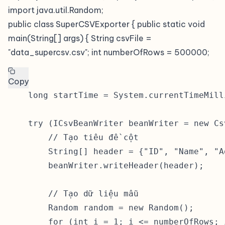
import java.util.Random;
public class SuperCSVExporter { public static void
main(String[] args) { String csvFile =
"data_supercsv.csv"; int numberOfRows = 500000;
Copy
    long startTime = System.currentTimeMilli
    try (ICsvBeanWriter beanWriter = new Cs
        // Tạo tiêu đề cột

        String[] header = {"ID", "Name", "Ag
        beanWriter.writeHeader(header);

        // Tạo dữ liệu mẫu

        Random random = new Random();

        for (int i = 1; i <= numberOfRows; i