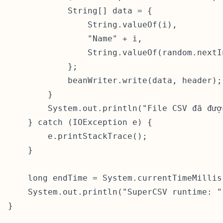
            String[] data = {

                String.valueOf(i),

                "Name" + i,

                String.valueOf(random.nextIn
            };

            beanWriter.write(data, header);

        }

        System.out.println("File CSV đã đượ
    } catch (IOException e) {

        e.printStackTrace();

    }

    long endTime = System.currentTimeMillis(
    System.out.println("SuperCSV runtime: "