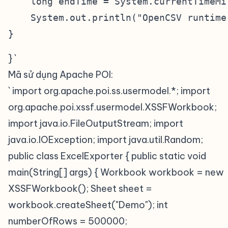
    long endTime = System.currentTimeMil
    System.out.println("OpenCSV runtime
} `
Mã sử dụng Apache POI:
` import org.apache.poi.ss.usermodel.*; import
org.apache.poi.xssf.usermodel.XSSFWorkbook;
import java.io.FileOutputStream; import
java.io.IOException; import java.util.Random;
public class ExcelExporter { public static void
main(String[] args) { Workbook workbook = new
XSSFWorkbook(); Sheet sheet =
workbook.createSheet("Demo"); int
numberOfRows = 500000;