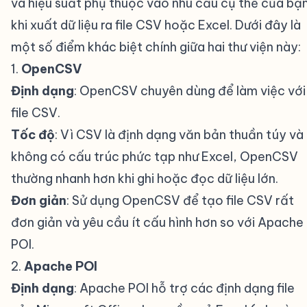
và hiệu suất phụ thuộc vào nhu cầu cụ thể của bạ
khi xuất dữ liệu ra file CSV hoặc Excel. Dưới đây là
một số điểm khác biệt chính giữa hai thư viện này:
1.
OpenCSV
#
Định dạng
: OpenCSV chuyên dùng để làm việc với
file CSV.
Tốc độ
: Vì CSV là định dạng văn bản thuần túy và
không có cấu trúc phức tạp như Excel, OpenCSV
thường nhanh hơn khi ghi hoặc đọc dữ liệu lớn.
Đơn giản
: Sử dụng OpenCSV để tạo file CSV rất
đơn giản và yêu cầu ít cấu hình hơn so với Apache
POI.
2.
Apache POI
#
Định dạng
: Apache POI hỗ trợ các định dạng file