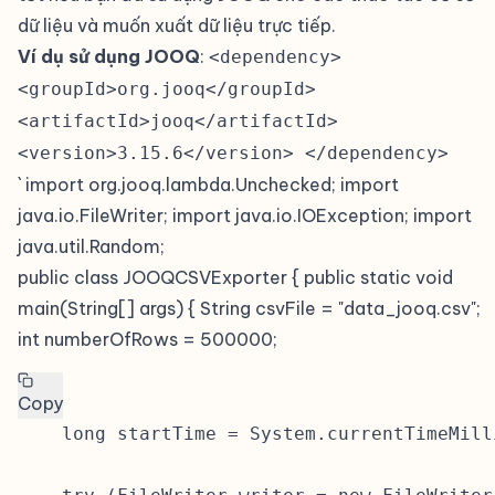
dữ liệu và muốn xuất dữ liệu trực tiếp.
Ví dụ sử dụng JOOQ
:
<dependency>
<groupId>org.jooq</groupId>
<artifactId>jooq</artifactId>
<version>3.15.6</version> </dependency>
` import org.jooq.lambda.Unchecked; import
java.io.FileWriter; import java.io.IOException; import
java.util.Random;
public class JOOQCSVExporter { public static void
main(String[] args) { String csvFile = "data_jooq.csv";
int numberOfRows = 500000;
Copy
    long startTime = System.currentTimeMilli