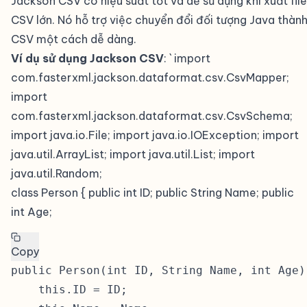
Jackson CSV có hiệu suất tốt và dễ sử dụng khi xuất file
CSV lớn. Nó hỗ trợ việc chuyển đổi đối tượng Java thàn
CSV một cách dễ dàng.
Ví dụ sử dụng Jackson CSV
: ` import
com.fasterxml.jackson.dataformat.csv.CsvMapper;
import
com.fasterxml.jackson.dataformat.csv.CsvSchema;
import java.io.File; import java.io.IOException; import
java.util.ArrayList; import java.util.List; import
java.util.Random;
class Person { public int ID; public String Name; public
int Age;
Copy
public Person(int ID, String Name, int Age) 
    this.ID = ID;
