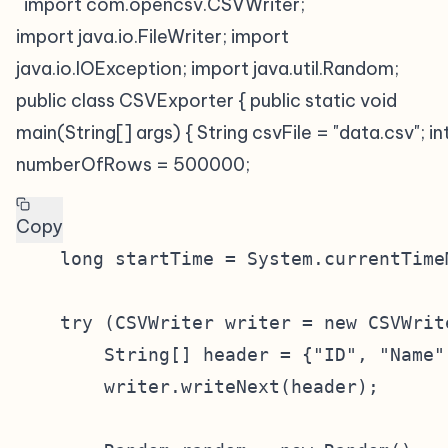
` import com.opencsv.CSVWriter;
import java.io.FileWriter; import
java.io.IOException; import java.util.Random;
public class CSVExporter { public static void
main(String[] args) { String csvFile = "data.csv"; in
numberOfRows = 500000;
Copy
    long startTime = System.currentTimeM
    try (CSVWriter writer = new CSVWrit
        String[] header = {"ID", "Name",
        writer.writeNext(header);
