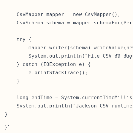
    CsvMapper mapper = new CsvMapper();

    CsvSchema schema = mapper.schemaFor(Per
    try {

        mapper.writer(schema).writeValue(ne
        System.out.println("File CSV đã đượ
    } catch (IOException e) {

        e.printStackTrace();

    }

    long endTime = System.currentTimeMillis(
    System.out.println("Jackson CSV runtime
} `