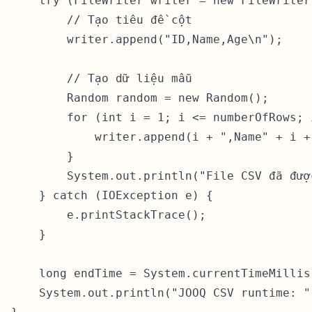
    try (FileWriter writer = new FileWriter
        // Tạo tiêu đề cột

        writer.append("ID,Name,Age\n");

        // Tạo dữ liệu mẫu

        Random random = new Random();

        for (int i = 1; i <= numberOfRows; i
            writer.append(i + ",Name" + i +
        }

        System.out.println("File CSV đã đượ
    } catch (IOException e) {

        e.printStackTrace();

    }

    long endTime = System.currentTimeMillis(
    System.out.println("JOOQ CSV runtime: "