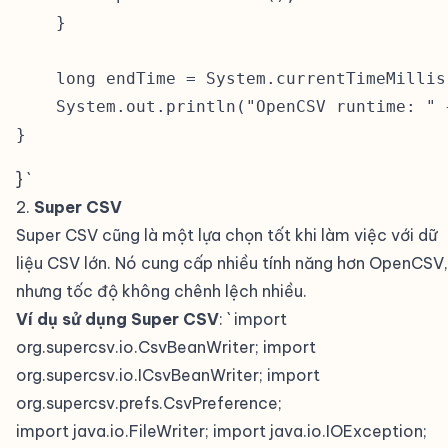
    }

    long endTime = System.currentTimeMillis(
    System.out.println("OpenCSV runtime: " 
} `
2.
Super CSV
#
Super CSV cũng là một lựa chọn tốt khi làm việc với dữ
liệu CSV lớn. Nó cung cấp nhiều tính năng hơn OpenCSV,
nhưng tốc độ không chênh lệch nhiều.
Ví dụ sử dụng Super CSV
: ` import
org.supercsv.io.CsvBeanWriter; import
org.supercsv.io.ICsvBeanWriter; import
org.supercsv.prefs.CsvPreference;
import java.io.FileWriter; import java.io.IOException;