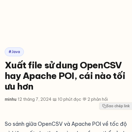
#Java
Xuất file sử dung OpenCSV
hay Apache POI, cái nào tối
ưu hơn
minhu
·
12 tháng 7, 2024
·
📖 10 phút đọc
·
💬 2 phản hồi
Sao chép link
So sánh giữa OpenCSV và Apache POI về tốc độ