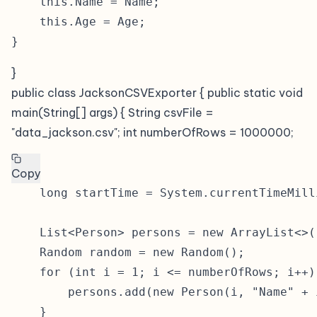
    this.Name = Name;

    this.Age = Age;

}
public class JacksonCSVExporter { public static void
main(String[] args) { String csvFile =
"data_jackson.csv"; int numberOfRows = 1000000;
Copy
    long startTime = System.currentTimeMilli
    List<Person> persons = new ArrayList<>()
    Random random = new Random();

    for (int i = 1; i <= numberOfRows; i++) 
        persons.add(new Person(i, "Name" + 
    }
