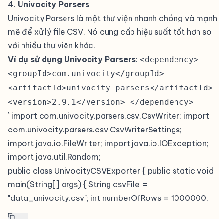
4.
Univocity Parsers
#
Univocity Parsers là một thư viện nhanh chóng và mạnh
mẽ để xử lý file CSV. Nó cung cấp hiệu suất tốt hơn so
với nhiều thư viện khác.
Ví dụ sử dụng Univocity Parsers
:
<dependency>
<groupId>com.univocity</groupId>
<artifactId>univocity-parsers</artifactId>
<version>2.9.1</version> </dependency>
` import com.univocity.parsers.csv.CsvWriter; import
com.univocity.parsers.csv.CsvWriterSettings;
import java.io.FileWriter; import java.io.IOException;
import java.util.Random;
public class UnivocityCSVExporter { public static void
main(String[] args) { String csvFile =
"data_univocity.csv"; int numberOfRows = 1000000;