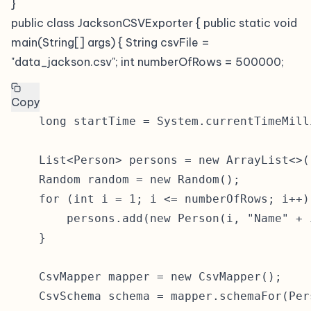
}
public class JacksonCSVExporter { public static void
main(String[] args) { String csvFile =
"data_jackson.csv"; int numberOfRows = 500000;
Copy
    long startTime = System.currentTimeMilli
    List<Person> persons = new ArrayList<>()
    Random random = new Random();

    for (int i = 1; i <= numberOfRows; i++) 
        persons.add(new Person(i, "Name" + 
    }

    CsvMapper mapper = new CsvMapper();

    CsvSchema schema = mapper.schemaFor(Per