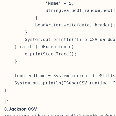
                "Name" + i,

                String.valueOf(random.nextIn
            };

            beanWriter.write(data, header);

        }

        System.out.println("File CSV đã đượ
    } catch (IOException e) {

        e.printStackTrace();

    }

    long endTime = System.currentTimeMillis(
    System.out.println("SuperCSV runtime: "
} `
3.
Jackson CSV
#