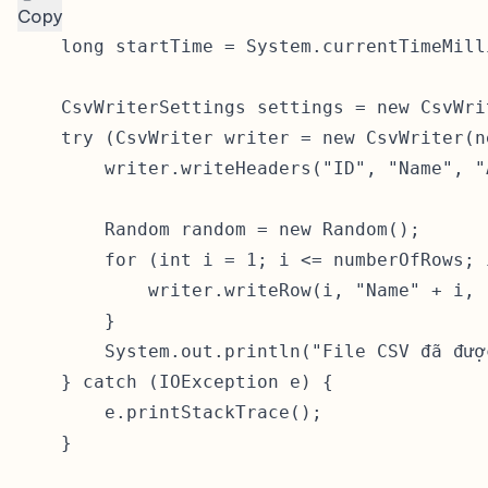
Copy
    long startTime = System.currentTimeMilli
    CsvWriterSettings settings = new CsvWri
    try (CsvWriter writer = new CsvWriter(n
        writer.writeHeaders("ID", "Name", "A
        Random random = new Random();

        for (int i = 1; i <= numberOfRows; i
            writer.writeRow(i, "Name" + i, 
        }

        System.out.println("File CSV đã đượ
    } catch (IOException e) {

        e.printStackTrace();

    }
