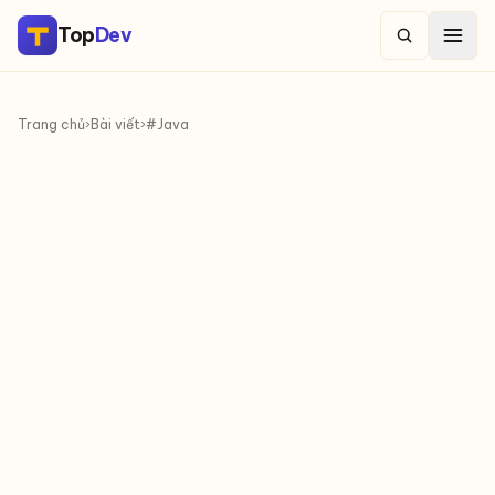
Top
Dev
Trang chủ
›
Bài viết
›
#Java