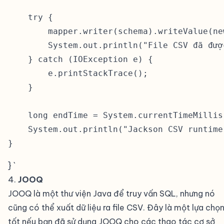
    try {

        mapper.writer(schema).writeValue(ne
        System.out.println("File CSV đã đượ
    } catch (IOException e) {

        e.printStackTrace();

    }

    long endTime = System.currentTimeMillis(
    System.out.println("Jackson CSV runtime
} `
4.
JOOQ
#
JOOQ là một thư viện Java để truy vấn SQL, nhưng nó
cũng có thể xuất dữ liệu ra file CSV. Đây là một lựa chọ
tốt nếu bạn đã sử dụng JOOQ cho các thao tác cơ sở