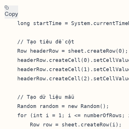
Copy
    long startTime = System.currentTimeM
    // Tạo tiêu đề cột

    Row headerRow = sheet.createRow(0);

    headerRow.createCell(0).setCellValue
    headerRow.createCell(1).setCellValue
    headerRow.createCell(2).setCellValue
    // Tạo dữ liệu mẫu

    Random random = new Random();

    for (int i = 1; i <= numberOfRows; i
        Row row = sheet.createRow(i);
