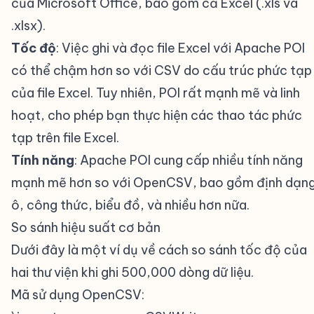
của Microsoft Office, bao gồm cả Excel (.xls và
.xlsx).
Tốc độ
: Việc ghi và đọc file Excel với Apache POI
có thể chậm hơn so với CSV do cấu trúc phức tạp
của file Excel. Tuy nhiên, POI rất mạnh mẽ và linh
hoạt, cho phép bạn thực hiện các thao tác phức
tạp trên file Excel.
Tính năng
: Apache POI cung cấp nhiều tính năng
mạnh mẽ hơn so với OpenCSV, bao gồm định dạn
ô, công thức, biểu đồ, và nhiều hơn nữa.
So sánh hiệu suất cơ bản
#
Dưới đây là một ví dụ về cách so sánh tốc độ của
hai thư viện khi ghi 500,000 dòng dữ liệu.
Mã sử dụng OpenCSV: