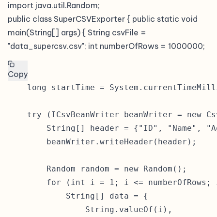
import java.util.Random;
public class SuperCSVExporter { public static void
main(String[] args) { String csvFile =
"data_supercsv.csv"; int numberOfRows = 1000000;
Copy
    long startTime = System.currentTimeMilli
    try (ICsvBeanWriter beanWriter = new Cs
        String[] header = {"ID", "Name", "Ag
        beanWriter.writeHeader(header);

        Random random = new Random();

        for (int i = 1; i <= numberOfRows; i
            String[] data = {

                String.valueOf(i),
