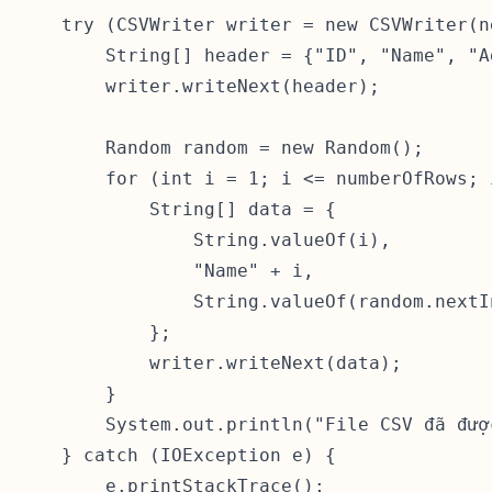
    try (CSVWriter writer = new CSVWriter(n
        String[] header = {"ID", "Name", "Ag
        writer.writeNext(header);

        Random random = new Random();

        for (int i = 1; i <= numberOfRows; i
            String[] data = {

                String.valueOf(i),

                "Name" + i,

                String.valueOf(random.nextIn
            };

            writer.writeNext(data);

        }

        System.out.println("File CSV đã đượ
    } catch (IOException e) {

        e.printStackTrace();
