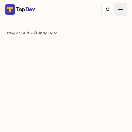
Top
Dev
Trang chủ
›
Bài viết
›
#Big Data