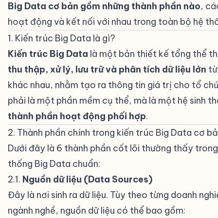
Big Data cơ bản gồm những thành phần nào
, c
hoạt động và kết nối với nhau trong toàn bộ hệ th
1. Kiến trúc Big Data là gì?
#
Kiến trúc Big Data
là một bản thiết kế tổng thể t
thu thập, xử lý, lưu trữ và phân tích dữ liệu lớn
từ
khác nhau, nhằm tạo ra thông tin giá trị cho tổ ch
phải là một phần mềm cụ thể, mà là một hệ sinh th
thành phần hoạt động phối hợp
.
2. Thành phần chính trong kiến trúc Big Data cơ b
Dưới đây là 6 thành phần cốt lõi thường thấy tron
thống Big Data chuẩn:
2.1.
Nguồn dữ liệu (Data Sources)
#
Đây là nơi sinh ra dữ liệu. Tùy theo từng doanh ngh
ngành nghề, nguồn dữ liệu có thể bao gồm: