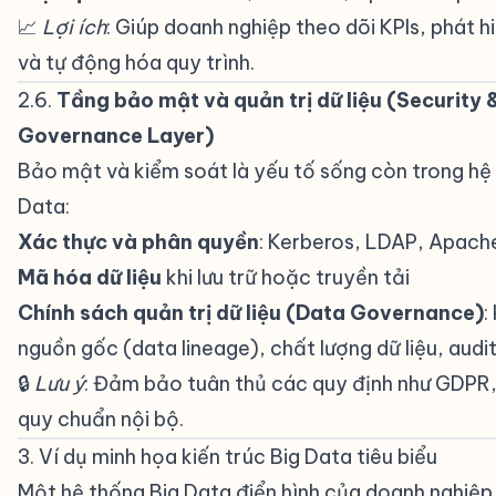
📈
Lợi ích
: Giúp doanh nghiệp theo dõi KPIs, phát h
và tự động hóa quy trình.
2.6.
Tầng bảo mật và quản trị dữ liệu (Security 
Governance Layer)
#
Bảo mật và kiểm soát là yếu tố sống còn trong hệ
Data:
Xác thực và phân quyền
: Kerberos, LDAP, Apach
Mã hóa dữ liệu
khi lưu trữ hoặc truyền tải
Chính sách quản trị dữ liệu (Data Governance)
:
nguồn gốc (data lineage), chất lượng dữ liệu, audit
🔒
Lưu ý
: Đảm bảo tuân thủ các quy định như GDPR
quy chuẩn nội bộ.
3. Ví dụ minh họa kiến trúc Big Data tiêu biểu
#
Một hệ thống Big Data điển hình của doanh nghiệp