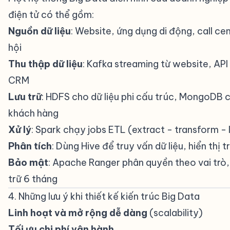
điện tử có thể gồm:
Nguồn dữ liệu
: Website, ứng dụng di động, call ce
hội
Thu thập dữ liệu
: Kafka streaming từ website, API
CRM
Lưu trữ
: HDFS cho dữ liệu phi cấu trúc, MongoDB c
khách hàng
Xử lý
: Spark chạy jobs ETL (extract - transform - 
Phân tích
: Dùng Hive để truy vấn dữ liệu, hiển thị 
Bảo mật
: Apache Ranger phân quyền theo vai trò, 
trữ 6 tháng
4. Những lưu ý khi thiết kế kiến trúc Big Data
#
Linh hoạt và mở rộng dễ dàng
(scalability)
Tối ưu chi phí vận hành