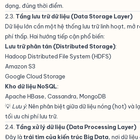
dạng, đúng thời điểm.
2.3.
Tầng lưu trữ dữ liệu (Data Storage Layer)
#
Dữ liệu lớn cần một hệ thống lưu trữ linh hoạt, mở r
phí thấp. Hai hướng tiếp cận phổ biến:
Lưu trữ phân tán (Distributed Storage)
:
Hadoop Distributed File System (HDFS)
Amazon S3
Google Cloud Storage
Kho dữ liệu NoSQL
:
Apache HBase, Cassandra, MongoDB
💡
Lưu ý
: Nên phân biệt giữa dữ liệu nóng (hot) và l
tối ưu chi phí lưu trữ.
2.4.
Tầng xử lý dữ liệu (Data Processing Layer)
Đây là
trái tim của kiến trúc Big Data
, nơi dữ liệ