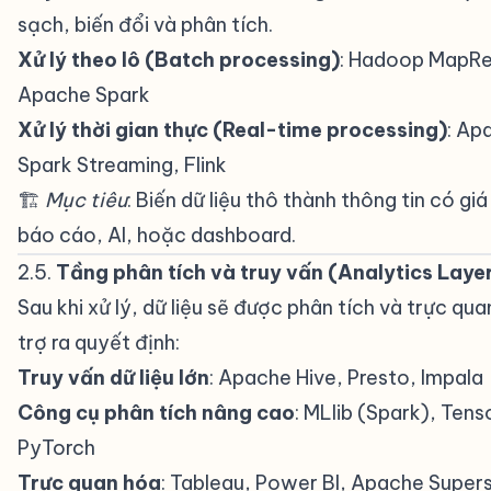
sạch, biến đổi và phân tích.
Xử lý theo lô (Batch processing)
: Hadoop MapR
Apache Spark
Xử lý thời gian thực (Real-time processing)
: Ap
Spark Streaming, Flink
🏗
Mục tiêu
: Biến dữ liệu thô thành thông tin có giá
báo cáo, AI, hoặc dashboard.
2.5.
Tầng phân tích và truy vấn (Analytics Laye
Sau khi xử lý, dữ liệu sẽ được phân tích và trực qu
trợ ra quyết định:
Truy vấn dữ liệu lớn
: Apache Hive, Presto, Impala
Công cụ phân tích nâng cao
: MLlib (Spark), Ten
PyTorch
Trực quan hóa
: Tableau, Power BI, Apache Super