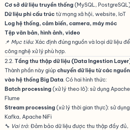
Cơ sở dữ liệu truyền thống
(MySQL, PostgreSQL
Dữ liệu phi cấu trúc
từ mạng xã hội, website, IoT
Log hệ thống, cảm biến, camera, máy móc
Tệp văn bản, hình ảnh, video
📌
Mục tiêu
: Xác định đúng nguồn và loại dữ liệu đ
công nghệ xử lý phù hợp.
2.2.
Tầng thu thập dữ liệu (Data Ingestion Layer
Thành phần này giúp
chuyển dữ liệu từ các nguồ
vào hệ thống Big Data
. Có hai hình thức:
Batch processing
(xử lý theo lô): sử dụng Apach
Flume
Stream processing
(xử lý thời gian thực): sử dụ
Kafka, Apache NiFi
🔧
Vai trò
: Đảm bảo dữ liệu được thu thập đầy đủ,