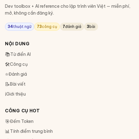
Dev toolbox + AI reference cho lập trình viên Việt — miễn phí,
mở, không cần đăng ký.
34
thuật ngữ
73
công cụ
7
đánh giá
3
bài
NỘI DUNG
📚
Từ điển AI
🛠
Công cụ
⭐
Đánh giá
📝
Bài viết
ℹ️
Giới thiệu
CÔNG CỤ HOT
🎯
Đếm Token
📊
Tính điểm trung bình