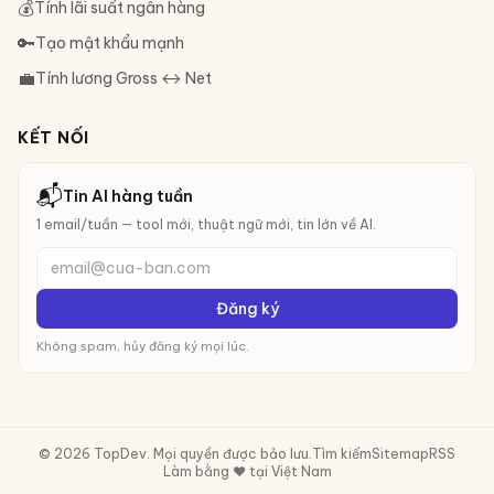
💰
Tính lãi suất ngân hàng
🔑
Tạo mật khẩu mạnh
💼
Tính lương Gross ↔ Net
KẾT NỐI
📬
Tin AI hàng tuần
1 email/tuần — tool mới, thuật ngữ mới, tin lớn về AI.
email@cua-ban.com
Đăng ký
Không spam, hủy đăng ký mọi lúc.
© 2026 TopDev. Mọi quyền được bảo lưu.
Tìm kiếm
Sitemap
RSS
Làm bằng ❤️ tại Việt Nam