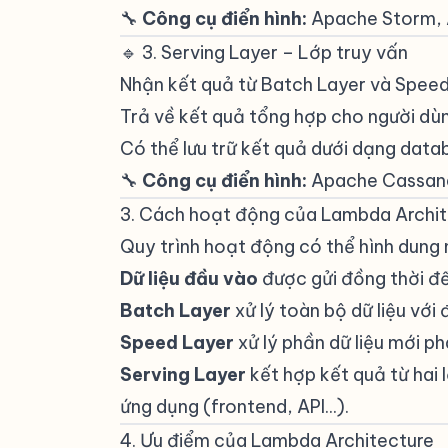
🔧
Công cụ điển hình:
Apache Storm, A
🔹 3. Serving Layer – Lớp truy vấn
#
Nhận kết quả từ Batch Layer và Spee
Trả về kết quả tổng hợp cho người d
Có thể lưu trữ kết quả dưới dạng data
🔧
Công cụ điển hình:
Apache Cassandr
3. Cách hoạt động của Lambda Archit
Quy trình hoạt động có thể hình dung 
Dữ liệu đầu vào
được gửi đồng thời đ
Batch Layer
xử lý toàn bộ dữ liệu với
Speed Layer
xử lý phần dữ liệu mới ph
Serving Layer
kết hợp kết quả từ hai 
ứng dụng (frontend, API...).
4. Ưu điểm của Lambda Architecture