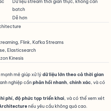
xác
Dữ liệu stream thời gian thực, không cần
batch
Dễ hơn
chitecture
#
reaming, Flink, Kafka Streams
se, Elasticsearch
on Kinesis
 mạnh mẽ giúp xử lý
dữ liệu lớn theo cả thời gian
oanh nghiệp cần
phản hồi nhanh
,
chính xác
, và có
hi phí, độ phức tạp triển khai
, và có thể xem xét
rchitecture
nếu yêu cầu không quá cao.