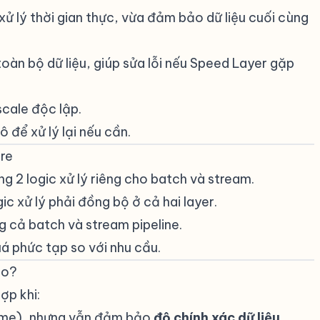
 xử lý thời gian thực, vừa đảm bảo dữ liệu cuối cùng
 toàn bộ dữ liệu, giúp sửa lỗi nếu Speed Layer gặp
scale độc lập.
thô để xử lý lại nếu cần.
re
#
ng 2 logic xử lý riêng cho batch và stream.
gic xử lý phải đồng bộ ở cả hai layer.
g cả batch và stream pipeline.
uá phức tạp so với nhu cầu.
ào?
#
ợp khi:
ime), nhưng vẫn đảm bảo
độ chính xác dữ liệu