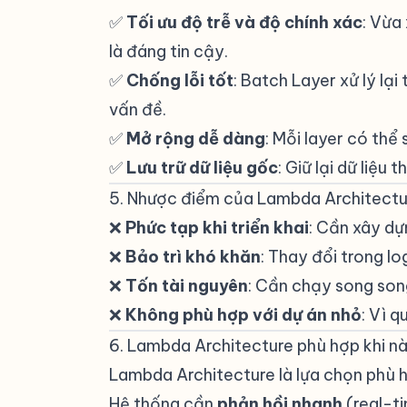
✅
Tối ưu độ trễ và độ chính xác
: Vừa
là đáng tin cậy.
✅
Chống lỗi tốt
: Batch Layer xử lý lại
vấn đề.
✅
Mở rộng dễ dàng
: Mỗi layer có thể 
✅
Lưu trữ dữ liệu gốc
: Giữ lại dữ liệu 
5. Nhược điểm của Lambda Architectu
❌
Phức tạp khi triển khai
: Cần xây dự
❌
Bảo trì khó khăn
: Thay đổi trong lo
❌
Tốn tài nguyên
: Cần chạy song son
❌
Không phù hợp với dự án nhỏ
: Vì q
6. Lambda Architecture phù hợp khi n
Lambda Architecture là lựa chọn phù h
Hệ thống cần
phản hồi nhanh
(real-t