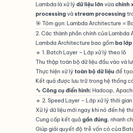
Lambda là xử lý
dữ liệu lớn
vừa
chính 
processing
và
stream processing
tr
🎯 Tóm gọn: Lambda Architecture = Ba
2. Các thành phần chính của Lambda 
Lambda Architecture bao gồm
ba lớp
🔹 1. Batch Layer – Lớp xử lý theo lô
#
Thu thập toàn bộ dữ liệu đầu vào và l
Thực hiện xử lý
toàn bộ dữ liệu
để tạo 
Kết quả được lưu trữ trong hệ thống c
🔧
Công cụ điển hình:
Hadoop, Apach
🔹 2. Speed Layer – Lớp xử lý thời gian
Xử lý dữ liệu mới ngay khi nó đến hệ t
Cung cấp kết quả
gần đúng
, nhanh ch
Giúp giải quyết độ trễ vốn có của Bat