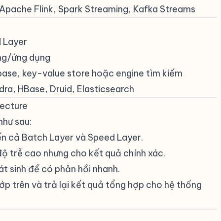
pache Flink, Spark Streaming, Kafka Streams
d Layer
ùng/ứng dụng
base, key-value store hoặc engine tìm kiếm
a, HBase, Druid, Elasticsearch
ecture
#
như sau:
ến cả Batch Layer và Speed Layer.
 độ trễ cao nhưng cho kết quả chính xác.
át sinh để có phản hồi nhanh.
lớp trên và trả lại kết quả tổng hợp cho hệ thống
#