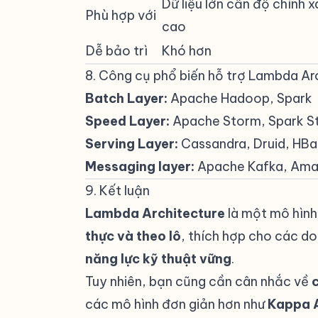
Dữ liệu lớn cần độ chính 
Phù hợp với
cao
Dễ bảo trì
Khó hơn
8. Công cụ phổ biến hỗ trợ Lambda Ar
Batch Layer:
Apache Hadoop, Spark
Speed Layer:
Apache Storm, Spark St
Serving Layer:
Cassandra, Druid, HBa
Messaging layer:
Apache Kafka, Amaz
9. Kết luận
#
Lambda Architecture
là một mô hình
thực và theo lô
, thích hợp cho các d
năng lực kỹ thuật vững
.
Tuy nhiên, bạn cũng cần cân nhắc về
c
các mô hình đơn giản hơn như
Kappa A