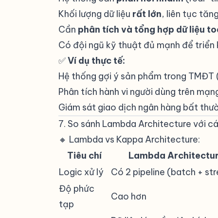
Khối lượng dữ liệu
rất lớn
, liên tục tăn
Cần
phân tích và tổng hợp dữ liệu to
Có đội ngũ kỹ thuật đủ mạnh để triển k
✅
Ví dụ thực tế:
Hệ thống gợi ý sản phẩm trong TMĐT 
Phân tích hành vi người dùng trên mạng
Giám sát giao dịch ngân hàng bất thư
7. So sánh Lambda Architecture với cá
🔸 Lambda vs Kappa Architecture:
#
Tiêu chí
Lambda Architectu
Logic xử lý
Có 2 pipeline (batch + st
Độ phức
Cao hơn
tạp