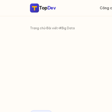
Top
Dev
Công 
Trang chủ
›
Bài viết
›
#Big Data