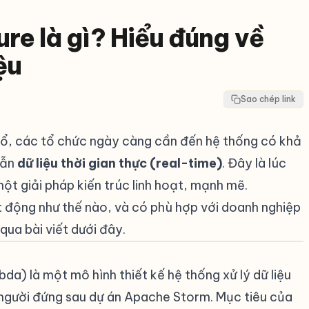
e là gì? Hiểu đúng về
iệu
Sao chép link
g nổ, các tổ chức ngày càng cần đến hệ thống có khả
lẫn
dữ liệu thời gian thực (real-time)
. Đây là lúc
ột giải pháp kiến trúc linh hoạt, mạnh mẽ.
t động như thế nào, và có phù hợp với doanh nghiệp
qua bài viết dưới đây.
da) là một mô hình thiết kế hệ thống xử lý dữ liệu
người đứng sau dự án Apache Storm. Mục tiêu của