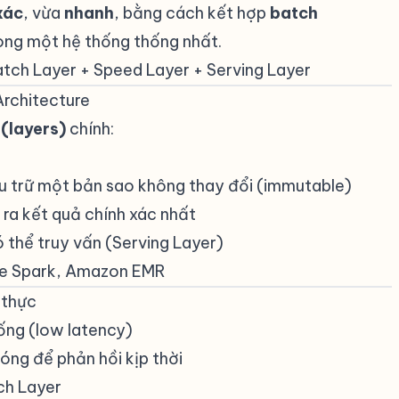
xác
, vừa
nhanh
, bằng cách kết hợp
batch
ong một hệ thống thống nhất.
tch Layer + Speed Layer + Serving Layer
Architecture
#
 (layers)
chính:
ưu trữ một bản sao không thay đổi (immutable)
ra kết quả chính xác nhất
ó thể truy vấn (Serving Layer)
e Spark, Amazon EMR
 thực
#
hống (low latency)
óng để phản hồi kịp thời
ch Layer