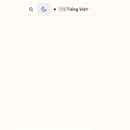
🇻🇳
Tiếng Việt