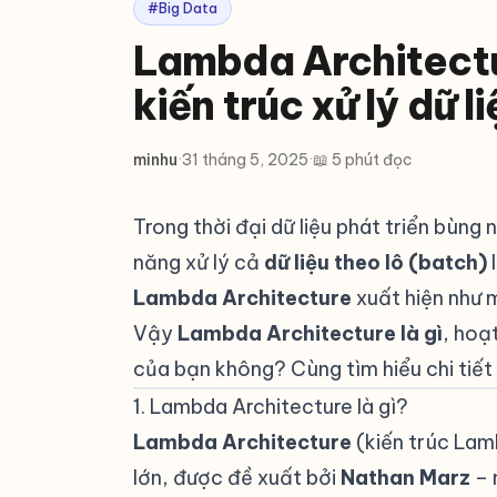
#Big Data
Lambda Architectur
kiến trúc xử lý dữ l
minhu
·
31 tháng 5, 2025
·
📖 5 phút đọc
Trong thời đại dữ liệu phát triển bùn
năng xử lý cả
dữ liệu theo lô (batch)
Lambda Architecture
xuất hiện như m
Vậy
Lambda Architecture là gì
, hoạ
của bạn không? Cùng tìm hiểu chi tiết 
1. Lambda Architecture là gì?
#
Lambda Architecture
(kiến trúc Lamb
lớn, được đề xuất bởi
Nathan Marz
– 