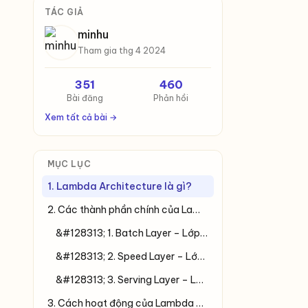
TÁC GIẢ
minhu
Tham gia thg 4 2024
351
460
Bài đăng
Phản hồi
Xem tất cả bài →
MỤC LỤC
1. Lambda Architecture là gì?
2. Các thành phần chính của Lambda Architecture
&#128313; 1. Batch Layer – Lớp xử lý theo lô
&#128313; 2. Speed Layer – Lớp xử lý thời gian thực
&#128313; 3. Serving Layer – Lớp truy vấn
3. Cách hoạt động của Lambda Architecture