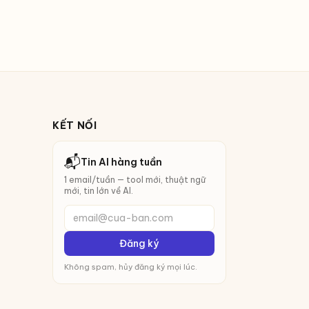
KẾT NỐI
📬
Tin AI hàng tuần
1 email/tuần — tool mới, thuật ngữ
mới, tin lớn về AI.
email@cua-ban.com
Đăng ký
Không spam, hủy đăng ký mọi lúc.