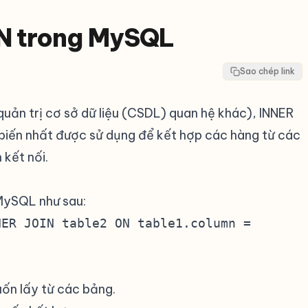
IN trong MySQL
Sao chép link
uản trị cơ sở dữ liệu (CSDL) quan hệ khác), INNER
 biến nhất được sử dụng để kết hợp các hàng từ các
 kết nối.
MySQL như sau:
NER JOIN table2 ON table1.column =
ốn lấy từ các bảng.