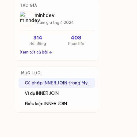
TÁC GIẢ
minhdev
Tham gia thg 4 2024
314
408
Bài đăng
Phản hồi
Xem tất cả bài →
MỤC LỤC
Cú pháp INNER JOIN trong MySQL
Ví dụ INNER JOIN
Điều kiện INNER JOIN