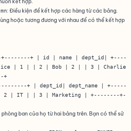
muốn kết hợp.
: Điều kiện để kết hợp các hàng từ các bảng.
umn
cùng hoặc tương đương với nhau để có thể kết hợp
-+--------+ | id | name | dept_id| +----
lice | 1 | | 2 | Bob | 2 | | 3 | Charlie
--+
---------+ | dept_id| dept_name | +-----
| 2 | IT | | 3 | Marketing | +--------+-
 phòng ban của họ từ hai bảng trên. Bạn có thể sử