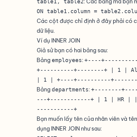
: Các bảng mà bạn 
table1, table2
ON table1.column = table2.col
Các cột được chỉ định ở đây phải có 
dữ liệu.
Ví dụ INNER JOIN
#
Giả sử bạn có hai bảng sau:
Bảng
:
employees
+----+---------
+----------+--------+ | 1 | A
| 1 | +----+----------+------
Bảng
:
departments
+--------+---
---+------------+ | 1 | HR | 
-----------+
Bạn muốn lấy tên của nhân viên và tên
dụng INNER JOIN như sau: