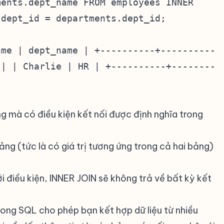
ments.dept_name FROM employees INNER
.dept_id = departments.dept_id;
ame | dept_name | +----------+----------
 | | Charlie | HR | +----------+--------
g mà có điều kiện kết nối được định nghĩa trong
ng (tức là có giá trị tương ứng trong cả hai bảng)
 điều kiện, INNER JOIN sẽ không trả về bất kỳ kết
ong SQL cho phép bạn kết hợp dữ liệu từ nhiều