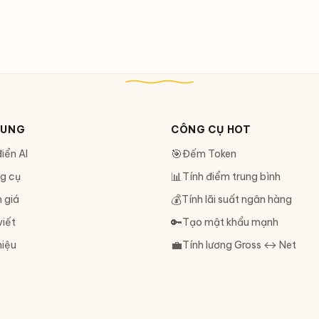
DUNG
CÔNG CỤ HOT
🎯
iển AI
Đếm Token
📊
g cụ
Tính điểm trung bình
💰
 giá
Tính lãi suất ngân hàng
🔑
viết
Tạo mật khẩu mạnh
💼
hiệu
Tính lương Gross ↔ Net