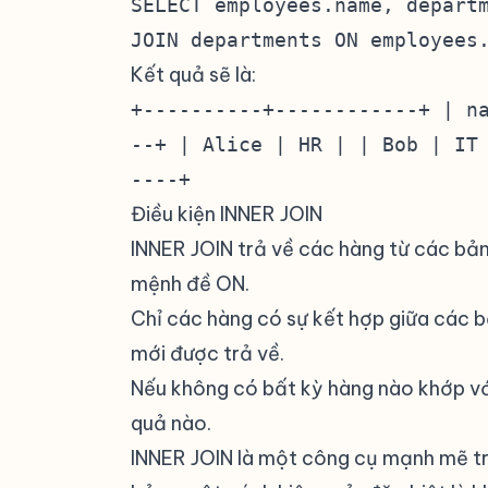
SELECT employees.name, depart
JOIN departments ON employees
Kết quả sẽ là:
+----------+------------+ | n
--+ | Alice | HR | | Bob | IT
----+
Điều kiện INNER JOIN
#
INNER JOIN trả về các hàng từ các bản
mệnh đề ON.
Chỉ các hàng có sự kết hợp giữa các bả
mới được trả về.
Nếu không có bất kỳ hàng nào khớp với
quả nào.
INNER JOIN là một công cụ mạnh mẽ tr