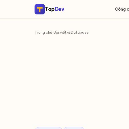
Top
Dev
Công 
Trang chủ
›
Bài viết
›
#Database