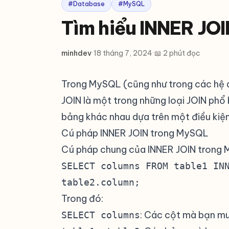
#Database
#MySQL
Tìm hiểu INNER JO
minhdev
·
18 tháng 7, 2024
·
📖 2 phút đọc
Trong MySQL (cũng như trong các hệ q
JOIN là một trong những loại JOIN phổ
bảng khác nhau dựa trên một điều kiện
Cú pháp INNER JOIN trong MySQL
#
Cú pháp chung của INNER JOIN trong 
SELECT columns FROM table1 IN
table2.column;
Trong đó:
: Các cột mà bạn mu
SELECT columns