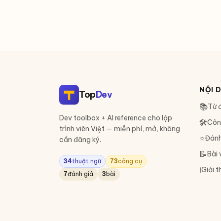
NỘI 
Top
Dev
📚
Từ đ
Dev toolbox + AI reference cho lập
🛠
Côn
trình viên Việt — miễn phí, mở, không
⭐
Đánh
cần đăng ký.
📝
Bài 
34
thuật ngữ
73
công cụ
ℹ️
Giới t
7
đánh giá
3
bài