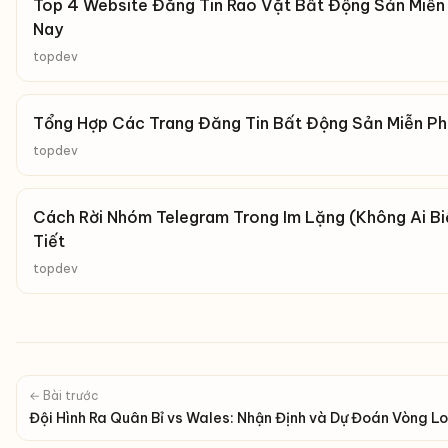
Top 4 Website Đăng Tin Rao Vặt Bất Động Sản Miễn P
Nay
topdev
Tổng Hợp Các Trang Đăng Tin Bất Động Sản Miễn Ph
topdev
Cách Rời Nhóm Telegram Trong Im Lặng (Không Ai Bi
Tiết
topdev
← Bài trước
Đội Hình Ra Quân Bỉ vs Wales: Nhận Định và Dự Đoán Vòng L