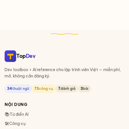
Top
Dev
Dev toolbox + AI reference cho lập trình viên Việt — miễn phí,
mở, không cần đăng ký.
34
thuật ngữ
73
công cụ
7
đánh giá
3
bài
NỘI DUNG
📚
Từ điển AI
🛠
Công cụ