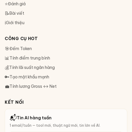
⭐
Đánh giá
📝
Bài viết
ℹ️
Giới thiệu
CÔNG CỤ HOT
🎯
Đếm Token
📊
Tính điểm trung bình
💰
Tính lãi suất ngân hàng
🔑
Tạo mật khẩu mạnh
💼
Tính lương Gross ↔ Net
KẾT NỐI
📬
Tin AI hàng tuần
1 email/tuần — tool mới, thuật ngữ mới, tin lớn về AI.