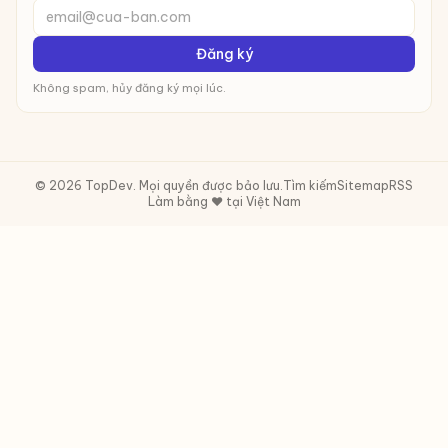
email@cua-ban.com
Đăng ký
Không spam, hủy đăng ký mọi lúc.
© 2026 TopDev. Mọi quyền được bảo lưu.
Tìm kiếm
Sitemap
RSS
Làm bằng ❤️ tại Việt Nam