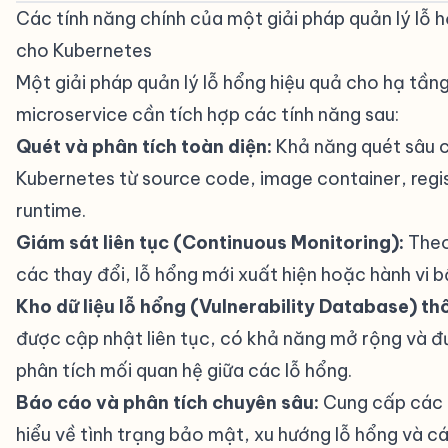
Các tính năng chính của một giải pháp quản lý lỗ h
cho Kubernetes
#
Một giải pháp quản lý lỗ hổng hiệu quả cho hạ tần
microservice cần tích hợp các tính năng sau:
Quét và phân tích toàn diện:
Khả năng quét sâu 
Kubernetes từ source code, image container, regi
runtime.
Giám sát liên tục (Continuous Monitoring):
Theo
các thay đổi, lỗ hổng mới xuất hiện hoặc hành vi b
Kho dữ liệu lỗ hổng (Vulnerability Database) th
được cập nhật liên tục, có khả năng mở rộng và đư
phân tích mối quan hệ giữa các lỗ hổng.
Báo cáo và phân tích chuyên sâu:
Cung cấp các 
hiểu về tình trạng bảo mật, xu hướng lỗ hổng và c