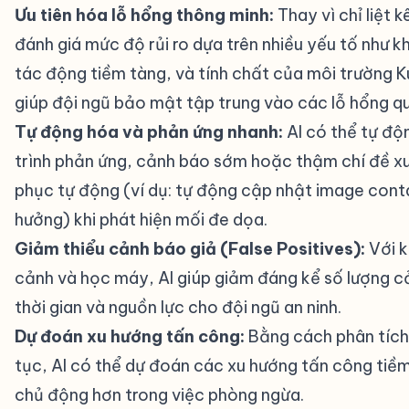
Ưu tiên hóa lỗ hổng thông minh:
Thay vì chỉ liệt k
đánh giá mức độ rủi ro dựa trên nhiều yếu tố như k
tác động tiềm tàng, và tính chất của môi trường 
giúp đội ngũ bảo mật tập trung vào các lỗ hổng q
Tự động hóa và phản ứng nhanh:
AI có thể tự độ
trình phản ứng, cảnh báo sớm hoặc thậm chí đề x
phục tự động (ví dụ: tự động cập nhật image conta
hưởng) khi phát hiện mối đe dọa.
Giảm thiểu cảnh báo giả (False Positives):
Với k
cảnh và học máy, AI giúp giảm đáng kể số lượng cả
thời gian và nguồn lực cho đội ngũ an ninh.
Dự đoán xu hướng tấn công:
Bằng cách phân tích 
tục, AI có thể dự đoán các xu hướng tấn công tiề
chủ động hơn trong việc phòng ngừa.