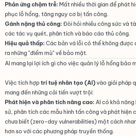
Phản ứng chậm trễ:
Mất nhiều thời gian để phát h
phục lỗ hổng, tăng nguy cơ bị tấn công.
Gánh nặng thủ công:
Đòi hỏi nhiều công sức và tà
các tác vụ quét, phân tích và báo cáo thủ công.
Hiệu quả thấp:
Các bản vá lỗi có thể không được 
ra những "điểm mù" về bảo mật.
AI mang lại lợi ích gì cho việc quản lý lỗ hổng bả
#
Việc tích hợp
trí tuệ nhân tạo (AI)
vào giải pháp 
mang đến những cải tiến vượt trội:
Phát hiện và phân tích nâng cao:
AI có khả năng h
sử, phân tích các mẫu hình tấn công và phát hiện 
chưa biết (zero-day vulnerabilities) một cách nha
hơn so với các phương pháp truyền thống.