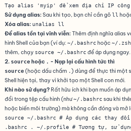
Tạo alias 'myip' để xem địa chỉ IP công
Sử dụng alias:
Sau khi tạo, bạn chỉ cần gõ
hoặ
ll
Xóa alias:
unalias ll
Để alias tồn tại vĩnh viễn:
Thêm định nghĩa alias 
hình Shell của bạn (ví dụ:
hoặc
~/.bashrc
~/.zsh
thêm, chạy
để áp dụng ngay.
source ~/.bashrc
2.
hoặc
- Nạp lại cấu hình tức thì
#
source
.
(hoặc dấu chấm
) dùng để thực thi một s
source
.
Shell hiện tại, thay vì khởi tạo một Shell con mới.
Khi nào sử dụng?
Rất hữu ích khi bạn muốn áp dụ
đổi trong tệp cấu hình (như
sau khi thê
~/.bashrc
hoặc biến môi trường) mà không cần đóng và mở lạ
source ~/.bashrc # Áp dụng các thay đổi
.bashrc . ~/.profile # Tương tự, sử dụn