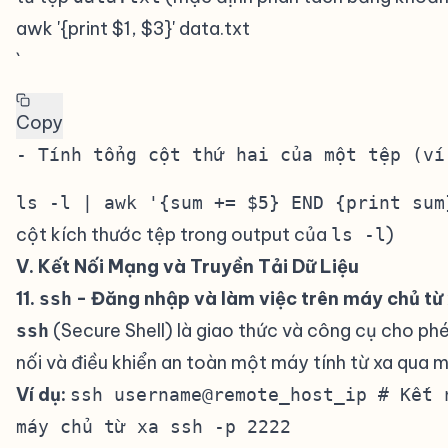
awk '{print $1, $3}' data.txt
`
Copy
ls -l | awk '{sum += $5} END {print sum
cột kích thước tệp trong output của
)
ls -l
V. Kết Nối Mạng và Truyền Tải Dữ Liệu
#
11.
- Đăng nhập và làm việc trên máy chủ từ
ssh
(Secure Shell) là giao thức và công cụ cho ph
ssh
nối và điều khiển an toàn một máy tính từ xa qua 
Ví dụ:
ssh username@remote_host_ip # Kết 
máy chủ từ xa ssh -p 2222