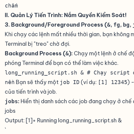
chấm
II. Quản Lý Tiến Trình: Nắm Quyền Kiểm Soát!
#
3. Background/Foreground Process (
,
,
,
&
fg
bg
Khi chạy các lệnh mất nhiều thời gian, bạn không
Terminal bị "treo" chờ đợi.
Background Process (
):
Chạy một lệnh ở chế độ
&
phóng Terminal để bạn có thể làm việc khác.
long_running_script.sh & # Chạy script 
Bạn sẽ thấy một
(ví dụ:
) 
nền
job ID
[1] 12345
của tiến trình và job.
:
Hiển thị danh sách các job đang chạy ở chế đ
jobs
jobs
Output: [1]+ Running long_running_script.sh &
`