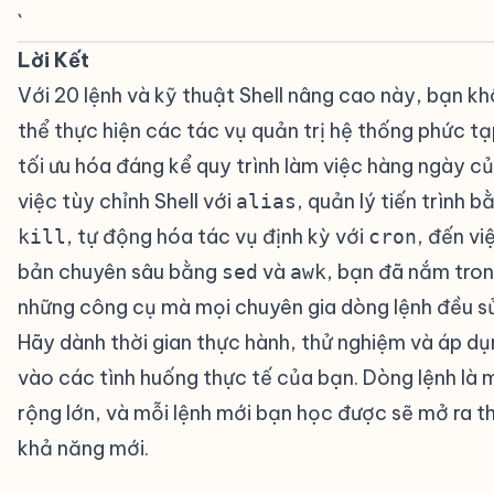
`
Lời Kết
#
Với 20 lệnh và kỹ thuật Shell nâng cao này, bạn kh
thể thực hiện các tác vụ quản trị hệ thống phức t
tối ưu hóa đáng kể quy trình làm việc hàng ngày c
việc tùy chỉnh Shell với
, quản lý tiến trình 
alias
, tự động hóa tác vụ định kỳ với
, đến vi
kill
cron
bản chuyên sâu bằng
và
, bạn đã nắm tro
sed
awk
những công cụ mà mọi chuyên gia dòng lệnh đều s
Hãy dành thời gian thực hành, thử nghiệm và áp d
vào các tình huống thực tế của bạn. Dòng lệnh là m
rộng lớn, và mỗi lệnh mới bạn học được sẽ mở ra t
khả năng mới.