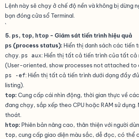
Lệnh này sẽ chạy ở chế độ nền và không bị dừng n
bạn đóng cửa sổ Terminal.
`
5.
,
,
- Giám sát tiến trình hiệu quả
ps
top
htop
(process status):
Hiển thị danh sách các tiến 
ps
chạy.
: Hiển thị tất cả tiến trình của tất c
ps aux
(User-oriented, show processes not attached to a
: Hiển thị tất cả tiến trình dưới dạng đầy đủ 
ps -ef
listing).
:
Cung cấp cái nhìn động, thời gian thực về các 
top
đang chạy, sắp xếp theo CPU hoặc RAM sử dụng.
thoát.
:
Phiên bản nâng cao, thân thiện với người dù
htop
, cung cấp giao diện màu sắc, dễ đọc, có thể 
top