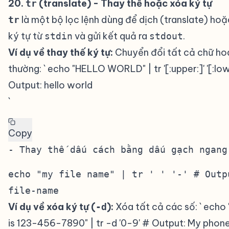
20.
(translate) - Thay thế hoặc xóa ký tự
#
tr
là một bộ lọc lệnh dùng để dịch (translate) ho
tr
ký tự từ
và gửi kết quả ra
.
stdin
stdout
Ví dụ về thay thế ký tự:
Chuyển đổi tất cả chữ ho
thường: ` echo "HELLO WORLD" | tr '[:upper:]' '[:low
Output: hello world
`
Copy
echo "my file name" | tr ' ' '-' # Outp
file-name
Ví dụ về xóa ký tự (
):
Xóa tất cả các số: ` echo
-d
is 123-456-7890" | tr -d '0-9' # Output: My phone