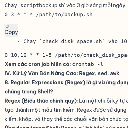
backup.sh` vào 3 giờ sáng mỗi ngày:
Chạy script
0 3 * * * /path/to/backup.sh
Copy
0 10,16 * * 1-5 /path/to/check_disk_spa
Xem các cron job hiện có:
crontab -l
IV. Xử Lý Văn Bản Nâng Cao: Regex,
,
#
sed
awk
8. Regular Expressions (Regex) là gì và ứng dụn
chúng trong Shell?
#
Regex (Biểu thức chính quy):
Là một chuỗi ký tự 
tạo thành một mẫu tìm kiếm. Regex được sử dụng 
kiếm, khớp, và thay thế các chuỗi văn bản phức tạ