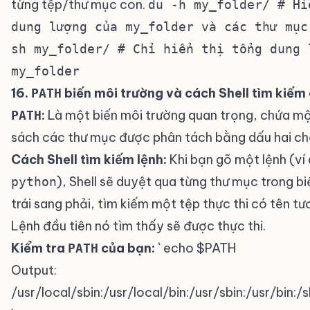
từng tệp/thư mục con.
du -h my_folder/ # Hi
dung lượng của my_folder và các thư mục
sh my_folder/ # Chỉ hiển thị tổng dung 
my_folder
16.
biến môi trường và cách Shell tìm kiếm
PATH
:
Là một biến môi trường quan trọng, chứa m
PATH
sách các thư mục được phân tách bằng dấu hai c
Cách Shell tìm kiếm lệnh:
Khi bạn gõ một lệnh (ví
), Shell sẽ duyệt qua từng thư mục trong b
python
trái sang phải, tìm kiếm một tệp thực thi có tên tư
Lệnh đầu tiên nó tìm thấy sẽ được thực thi.
Kiểm tra
của bạn:
` echo $PATH
PATH
Output:
/usr/local/sbin:/usr/local/bin:/usr/sbin:/usr/bin:/s