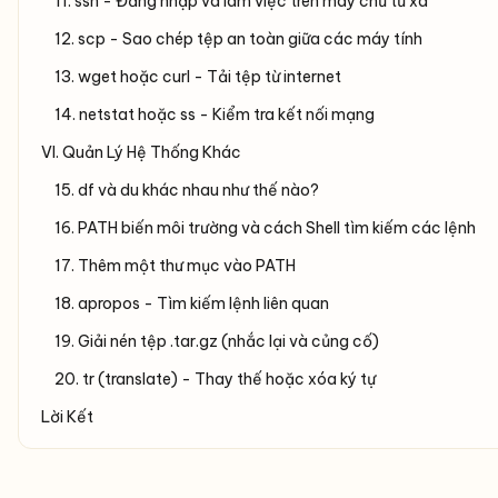
11. ssh - Đăng nhập và làm việc trên máy chủ từ xa
12. scp - Sao chép tệp an toàn giữa các máy tính
13. wget hoặc curl - Tải tệp từ internet
14. netstat hoặc ss - Kiểm tra kết nối mạng
VI. Quản Lý Hệ Thống Khác
15. df và du khác nhau như thế nào?
16. PATH biến môi trường và cách Shell tìm kiếm các lệnh
17. Thêm một thư mục vào PATH
18. apropos - Tìm kiếm lệnh liên quan
19. Giải nén tệp .tar.gz (nhắc lại và củng cố)
20. tr (translate) - Thay thế hoặc xóa ký tự
Lời Kết