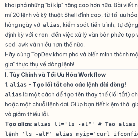
khai phá những "bí kíp" nâng cao hơn nữa. Bài viết 
mí 20 lệnh và kỹ thuật Shell đỉnh cao, từ tối ưu h
hàng ngày với
, kiểm soát tiến trình, tự độn
alias
định kỳ với
, đến việc xử lý văn bản phức tạp 
cron
,
và nhiều hơn thế nữa.
sed
awk
Hãy cùng TopDev khám phá và biến mình thành mộ
gia" thực thụ về dòng lệnh!
I. Tùy Chỉnh và Tối Ưu Hóa Workflow
#
1.
- Tạo lối tắt cho các lệnh dài dòng!
#
alias
là một cách để tạo tên thay thế (lối tắt) c
alias
hoặc một chuỗi lệnh dài. Giúp bạn tiết kiệm thời g
và giảm thiểu lỗi.
Tạo alias:
alias ll='ls -alF' # Tạo alias
lệnh 'ls -alF' alias myip='curl ifconfi