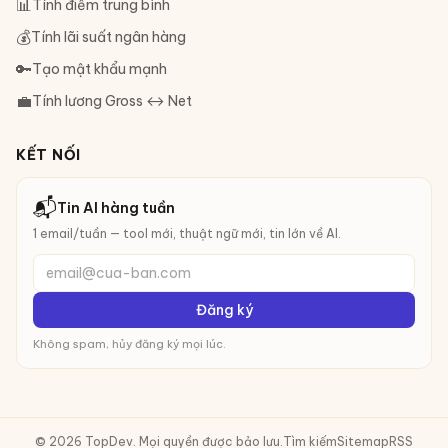
📊
Tính điểm trung bình
💰
Tính lãi suất ngân hàng
🔑
Tạo mật khẩu mạnh
💼
Tính lương Gross ↔ Net
KẾT NỐI
📬
Tin AI hàng tuần
1 email/tuần — tool mới, thuật ngữ mới, tin lớn về AI.
email@cua-ban.com
Đăng ký
Không spam, hủy đăng ký mọi lúc.
© 2026 TopDev. Mọi quyền được bảo lưu.
Tìm kiếm
Sitemap
RSS