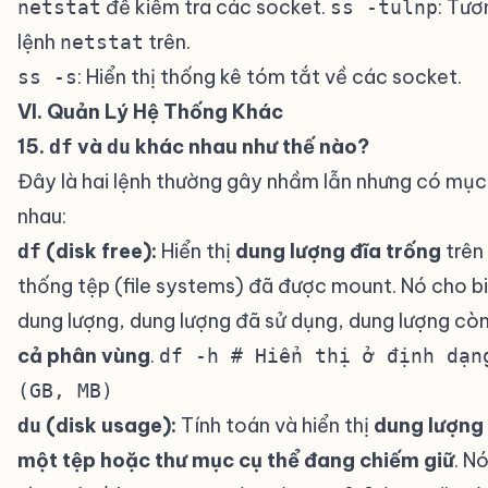
để kiểm tra các socket.
: Tươ
netstat
ss -tulnp
lệnh
trên.
netstat
: Hiển thị thống kê tóm tắt về các socket.
ss -s
VI. Quản Lý Hệ Thống Khác
#
15.
và
khác nhau như thế nào?
#
df
du
Đây là hai lệnh thường gây nhầm lẫn nhưng có mục
nhau:
(disk free):
Hiển thị
dung lượng đĩa trống
trên
df
thống tệp (file systems) đã được mount. Nó cho b
dung lượng, dung lượng đã sử dụng, dung lượng cò
cả phân vùng
.
df -h # Hiển thị ở định dạn
(GB, MB)
(disk usage):
Tính toán và hiển thị
dung lượng
du
một tệp hoặc thư mục cụ thể đang chiếm giữ
. N