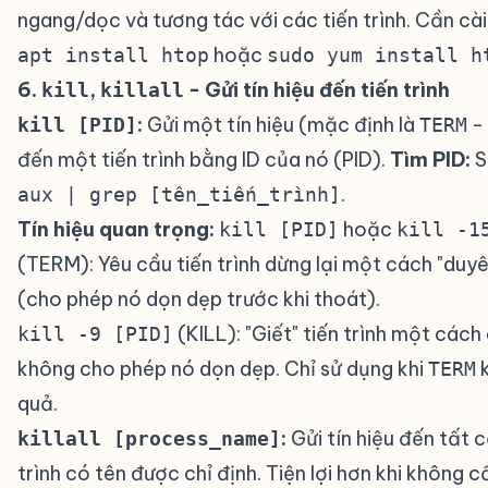
ngang/dọc và tương tác với các tiến trình. Cần cài
hoặc
apt install htop
sudo yum install h
6.
,
- Gửi tín hiệu đến tiến trình
#
kill
killall
:
Gửi một tín hiệu (mặc định là
- 
kill [PID]
TERM
đến một tiến trình bằng ID của nó (PID).
Tìm PID:
S
.
aux | grep [tên_tiến_trình]
Tín hiệu quan trọng:
hoặc
kill [PID]
kill -1
(TERM): Yêu cầu tiến trình dừng lại một cách "duy
(cho phép nó dọn dẹp trước khi thoát).
(KILL): "Giết" tiến trình một các
kill -9 [PID]
không cho phép nó dọn dẹp. Chỉ sử dụng khi
k
TERM
quả.
:
Gửi tín hiệu đến tất c
killall [process_name]
trình có tên được chỉ định. Tiện lợi hơn khi không c