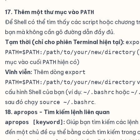
`
17. Thêm một thư mục vào
#
PATH
Để Shell có thể tìm thấy các script hoặc chương t
bạn mà không cần gõ đường dẫn đầy đủ.
Tạm thời (chỉ cho phiên Terminal hiện tại):
expo
(
PATH=$PATH:/path/to/your/new/directory
mục vào cuối
hiện có)
PATH
Vĩnh viễn:
Thêm dòng
export
v
PATH=$PATH:/path/to/your/new/directory
cấu hình Shell của bạn (ví dụ:
hoặc
~/.bashrc
~/
sau đó chạy
.
source ~/.bashrc
18.
- Tìm kiếm lệnh liên quan
#
apropos
:
Giúp bạn tìm kiếm các lệnh 
apropos [keyword]
đến một chủ đề cụ thể bằng cách tìm kiếm trong 