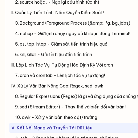
2. source hoặc . - Nạp lại cấu hình tức thì
II. Quản Lý Tiến Trình: Nắm Quyền Kiểm Soát!
3. Background/Foreground Process (&amp;, fg, bg, jobs)
4. nohup - Giữ lệnh chạy ngay cả khi bạn đóng Terminal!
5. ps, top, htop - Giám sát tiến trình hiệu quả
6. kill, killall - Gửi tín hiệu đến tiến trình
III. Lập Lịch Tác Vụ: Tự Động Hóa Định Kỳ Với cron
7. cron và crontab - Lên lịch tác vụ tự động!
IV. Xử Lý Văn Bản Nâng Cao: Regex, sed, awk
8. Regular Expressions (Regex) là gì và ứng dụng của chúng 
9. sed (Stream Editor) - Thay thế và biến đổi văn bản!
10. awk - Xử lý văn bản theo cột/trường!
V. Kết Nối Mạng và Truyền Tải Dữ Liệu