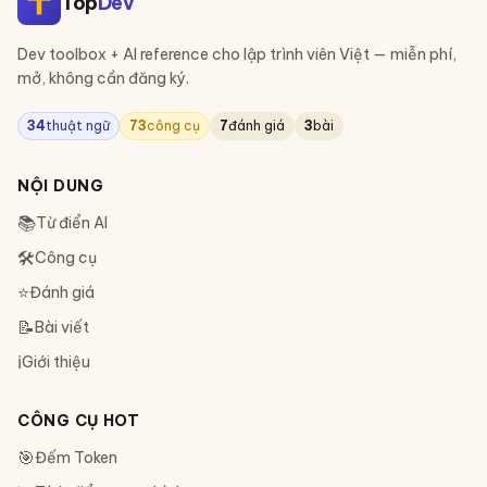
Top
Dev
Dev toolbox + AI reference cho lập trình viên Việt — miễn phí,
mở, không cần đăng ký.
34
thuật ngữ
73
công cụ
7
đánh giá
3
bài
NỘI DUNG
📚
Từ điển AI
🛠
Công cụ
⭐
Đánh giá
📝
Bài viết
ℹ️
Giới thiệu
CÔNG CỤ HOT
🎯
Đếm Token