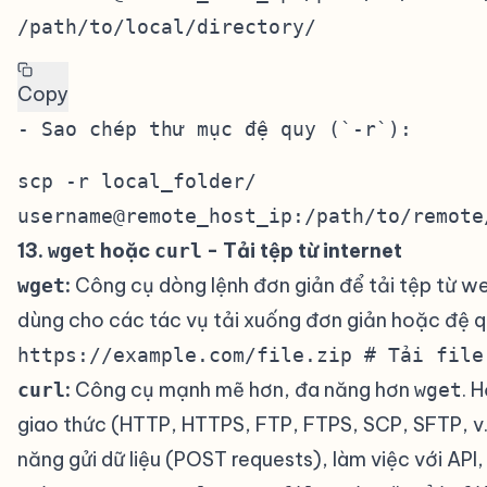
/path/to/local/directory/
Copy
scp -r local_folder/
username@remote_host_ip:/path/to/remote
13.
hoặc
- Tải tệp từ internet
#
wget
curl
:
Công cụ dòng lệnh đơn giản để tải tệp từ w
wget
dùng cho các tác vụ tải xuống đơn giản hoặc đệ 
https://example.com/file.zip # Tải file
:
Công cụ mạnh mẽ hơn, đa năng hơn
. 
curl
wget
giao thức (HTTP, HTTPS, FTP, FTPS, SCP, SFTP, v.
năng gửi dữ liệu (POST requests), làm việc với API, 