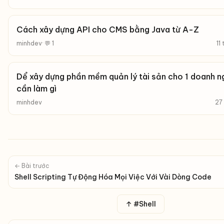
Cách xây dựng API cho CMS bằng Java từ A-Z
minhdev
· 💬 1
11
Dể xây dựng phần mềm quản lý tài sản cho 1 doanh n
cần làm gì
minhdev
27
← Bài trước
Shell Scripting Tự Động Hóa Mọi Việc Với Vài Dòng Code
↑ #Shell