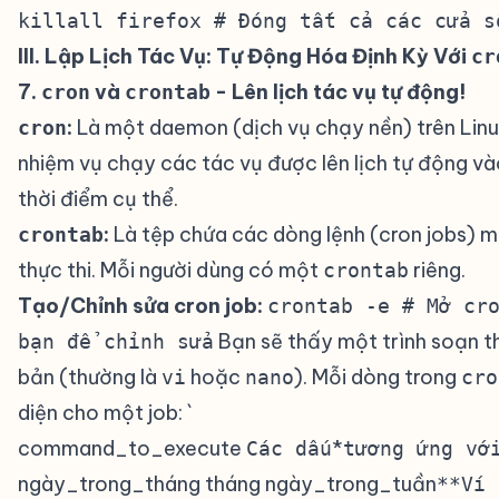
killall firefox # Đóng tất cả các cửa s
III. Lập Lịch Tác Vụ: Tự Động Hóa Định Kỳ Với
cr
7.
và
- Lên lịch tác vụ tự động!
#
cron
crontab
:
Là một daemon (dịch vụ chạy nền) trên Linu
cron
nhiệm vụ chạy các tác vụ được lên lịch tự động v
thời điểm cụ thể.
:
Là tệp chứa các dòng lệnh (cron jobs) 
crontab
thực thi. Mỗi người dùng có một
riêng.
crontab
Tạo/Chỉnh sửa cron job:
crontab -e # Mở cr
Bạn sẽ thấy một trình soạn t
bạn để chỉnh sửa
bản (thường là
hoặc
). Mỗi dòng trong
vi
nano
cro
diện cho một job: `
command_to_execute
*
Các dấu
tương ứng vớ
ngày_trong_tháng tháng ngày_trong_tuần
**Ví 