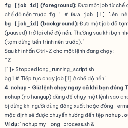
(foreground):
Đưa một job từ chế đ
fg [job_id]
chế độ nền trước.
fg 1 # Đưa job [1] lên nề
(background):
Đưa một job đã tạ
bg [job_id]
(paused) trở lại chế độ nền. Thường sau khi bạn n
(tạm dừng tiến trình nền trước). `
Sau khi nhấn Ctrl+Z cho một lệnh đang chạy:
^Z
[1]+ Stopped long_running_script.sh
bg 1 # Tiếp tục chạy job [1] ở chế độ nền `
4.
- Giữ lệnh chạy ngay cả khi bạn đóng 
nohup
(no hangup) dùng để chạy một lệnh sao ch
nohup
bị dừng khi người dùng đăng xuất hoặc đóng Termi
mặc định sẽ được chuyển hướng đến tệp
nohup.o
Ví dụ:
` nohup my_long_process.sh &