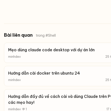
Bài liên quan
trong #Shell
Mẹo dùng claude code desktop với dự án lớn
minhdev
25 
Hướng dẫn cài docker trên ubuntu 24
minhdev
25 
Hướng dẫn đầy đủ về cách cài và dùng Claude trên 
các mẹo hay!
minhdev
· 💬 1
17