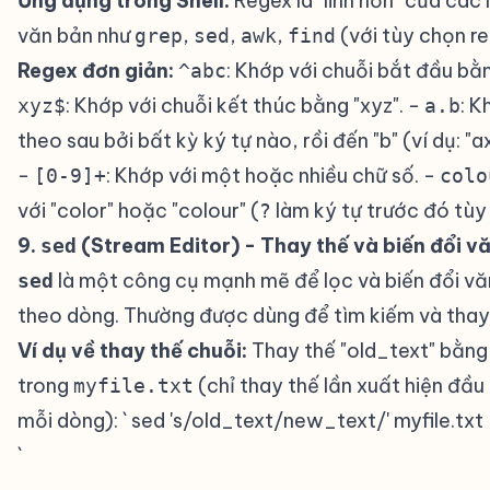
Ứng dụng trong Shell:
Regex là "linh hồn" của các 
văn bản như
,
,
,
(với tùy chọn r
grep
sed
awk
find
Regex đơn giản:
: Khớp với chuỗi bắt đầu bằn
^abc
: Khớp với chuỗi kết thúc bằng "xyz". -
: K
xyz$
a.b
theo sau bởi bất kỳ ký tự nào, rồi đến "b" (ví dụ: "a
-
: Khớp với một hoặc nhiều chữ số. -
[0-9]+
colo
với "color" hoặc "colour" (
làm ký tự trước đó tùy
?
9.
(Stream Editor) - Thay thế và biến đổi v
sed
là một công cụ mạnh mẽ để lọc và biến đổi v
sed
theo dòng. Thường được dùng để tìm kiếm và thay 
Ví dụ về thay thế chuỗi:
Thay thế "old_text" bằng
trong
(chỉ thay thế lần xuất hiện đầu 
myfile.txt
mỗi dòng): ` sed 's/old_text/new_text/' myfile.txt
`