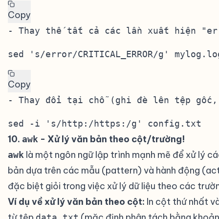
Copy
sed 's/error/CRITICAL_ERROR/g' mylog.lo
Copy
sed -i 's/http:/https:/g' config.txt
10.
- Xử lý văn bản theo cột/trường!
#
awk
là một ngôn ngữ lập trình mạnh mẽ để xử lý cá
awk
bản dựa trên các mẫu (pattern) và hành động (act
đặc biệt giỏi trong việc xử lý dữ liệu theo các trườ
Ví dụ về xử lý văn bản theo cột:
In cột thứ nhất v
từ tệp
(mặc định phân tách bằng khoảng
data.txt