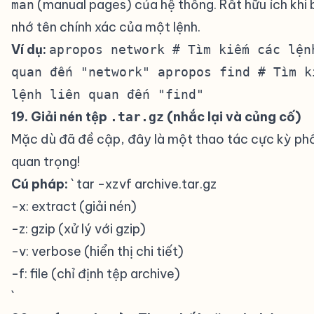
(manual pages) của hệ thống. Rất hữu ích khi
man
nhớ tên chính xác của một lệnh.
Ví dụ:
apropos network # Tìm kiếm các lện
quan đến "network" apropos find # Tìm k
lệnh liên quan đến "find"
19. Giải nén tệp
(nhắc lại và củng cố)
.tar.gz
Mặc dù đã đề cập, đây là một thao tác cực kỳ phổ
quan trọng!
Cú pháp:
` tar -xzvf archive.tar.gz
-x: extract (giải nén)
-z: gzip (xử lý với gzip)
-v: verbose (hiển thị chi tiết)
-f: file (chỉ định tệp archive)
`