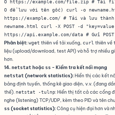
O https://example.com/file.zip # Tải fi
O để lưu với tên gốc) curl -o newname.h
https://example.com/ # Tải và lưu thành
newname.html curl -X POST -d "key=value
https://api.example.com/data # Gửi POST
Phân biệt:
thiên về tải xuống,
thiên về 
wget
curl
liệu (upload/download, test API) và hỗ trợ nhiều g
hơn.
14.
hoặc
- Kiểm tra kết nối mạng
#
netstat
ss
(network statistics):
Hiển thị các kết n
netstat
bảng định tuyến, thống kê giao diện, v.v. (đang dầ
thế).
: Hiển thị tất cả các cổng 
netstat -tulnp
nghe (listening) TCP/UDP, kèm theo PID và tên chư
(socket statistics):
Công cụ hiện đại hơn và n
ss