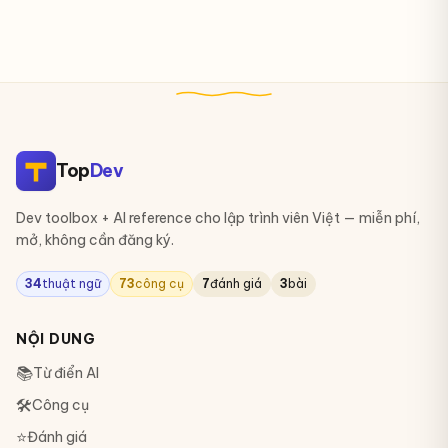
Top
Dev
Dev toolbox + AI reference cho lập trình viên Việt — miễn phí,
mở, không cần đăng ký.
34
thuật ngữ
73
công cụ
7
đánh giá
3
bài
NỘI DUNG
📚
Từ điển AI
🛠
Công cụ
⭐
Đánh giá