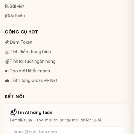
📝
Bài viết
ℹ️
Giới thiệu
CÔNG CỤ HOT
🎯
Đếm Token
📊
Tính điểm trung bình
💰
Tính lãi suất ngân hàng
🔑
Tạo mật khẩu mạnh
💼
Tính lương Gross ↔ Net
KẾT NỐI
📬
Tin AI hàng tuần
1 email/tuần — tool mới, thuật ngữ mới, tin lớn về AI.
email@cua-ban.com