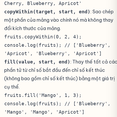
Cherry, Blueberry, Apricot'
: Sao chép
copyWithin(target, start, end)
một phần của mảng vào chính nó mà không thay
đổi kích thước của mảng.
fruits.copyWithin(0, 2, 4);
console.log(fruits); // ['Blueberry',
'Apricot', 'Blueberry', 'Apricot']
: Thay thế tất cả cá
fill(value, start, end)
phần tử từ chỉ số bắt đầu đến chỉ số kết thúc
(không bao gồm chỉ số kết thúc) bằng một giá trị
cụ thể.
fruits.fill('Mango', 1, 3);
console.log(fruits); // ['Blueberry',
'Mango', 'Mango', 'Apricot']