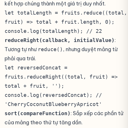
kết hợp chúng thành một giá trị duy nhất.
let totalLength = fruits.reduce((total,
fruit) => total + fruit.length, 0);
console.log(totalLength); // 22
:
reduceRight(callback, initialValue)
Tương tự như
, nhưng duyệt mảng từ
reduce()
phải qua trái.
let reversedConcat =
fruits.reduceRight((total, fruit) =>
total + fruit, '');
console.log(reversedConcat); //
'CherryCoconutBlueberryApricot'
: Sắp xếp các phần tử
sort(compareFunction)
của mảng theo thứ tự tăng dần.