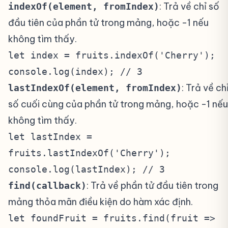
: Trả về chỉ số
indexOf(element, fromIndex)
đầu tiên của phần tử trong mảng, hoặc -1 nếu
không tìm thấy.
let index = fruits.indexOf('Cherry');
console.log(index); // 3
: Trả về ch
lastIndexOf(element, fromIndex)
số cuối cùng của phần tử trong mảng, hoặc -1 nếu
không tìm thấy.
let lastIndex =
fruits.lastIndexOf('Cherry');
console.log(lastIndex); // 3
: Trả về phần tử đầu tiên trong
find(callback)
mảng thỏa mãn điều kiện do hàm xác định.
let foundFruit = fruits.find(fruit =>