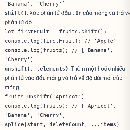
'Banana', 'Cherry']
: Xóa phần tử đầu tiên của mảng và trả v
shift()
phần tử đó.
let firstFruit = fruits.shift();
console.log(firstFruit); // 'Apple'
console.log(fruits); // ['Banana',
'Cherry']
: Thêm một hoặc nhiều
unshift(...elements)
phần tử vào đầu mảng và trả về độ dài mới của
mảng.
fruits.unshift('Apricot');
console.log(fruits); // ['Apricot',
'Banana', 'Cherry']
:
splice(start, deleteCount, ...items)