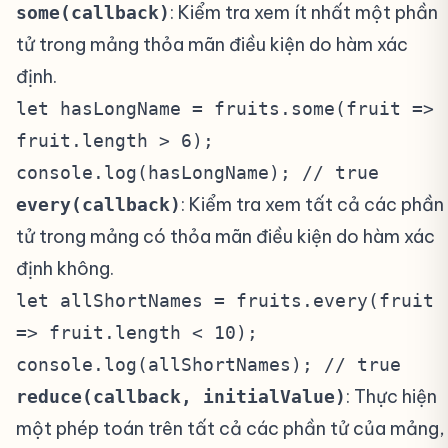
: Kiểm tra xem ít nhất một phần
some(callback)
tử trong mảng thỏa mãn điều kiện do hàm xác
định.
let hasLongName = fruits.some(fruit =>
fruit.length > 6);
console.log(hasLongName); // true
: Kiểm tra xem tất cả các phần
every(callback)
tử trong mảng có thỏa mãn điều kiện do hàm xác
định không.
let allShortNames = fruits.every(fruit
=> fruit.length < 10);
console.log(allShortNames); // true
: Thực hiện
reduce(callback, initialValue)
một phép toán trên tất cả các phần tử của mảng,