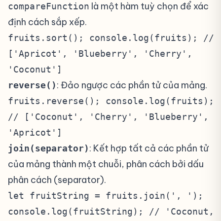
là một hàm tuỳ chọn để xác
compareFunction
định cách sắp xếp.
fruits.sort(); console.log(fruits); //
['Apricot', 'Blueberry', 'Cherry',
'Coconut']
: Đảo ngược các phần tử của mảng.
reverse()
fruits.reverse(); console.log(fruits);
// ['Coconut', 'Cherry', 'Blueberry',
'Apricot']
: Kết hợp tất cả các phần tử
join(separator)
của mảng thành một chuỗi, phân cách bởi dấu
phân cách (separator).
let fruitString = fruits.join(', ');
console.log(fruitString); // 'Coconut,