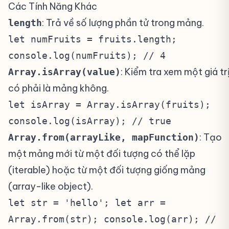
Các Tính Năng Khác
#
: Trả về số lượng phần tử trong mảng.
length
let numFruits = fruits.length;
console.log(numFruits); // 4
: Kiểm tra xem một giá tr
Array.isArray(value)
có phải là mảng không.
let isArray = Array.isArray(fruits);
console.log(isArray); // true
: Tạo
Array.from(arrayLike, mapFunction)
một mảng mới từ một đối tượng có thể lặp
(iterable) hoặc từ một đối tượng giống mảng
(array-like object).
let str = 'hello'; let arr =
Array.from(str); console.log(arr); //