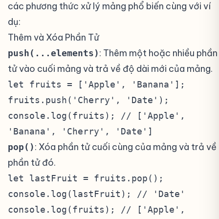
các phương thức xử lý mảng phổ biến cùng với ví
dụ:
Thêm và Xóa Phần Tử
#
: Thêm một hoặc nhiều phần
push(...elements)
tử vào cuối mảng và trả về độ dài mới của mảng.
let fruits = ['Apple', 'Banana'];
fruits.push('Cherry', 'Date');
console.log(fruits); // ['Apple',
'Banana', 'Cherry', 'Date']
: Xóa phần tử cuối cùng của mảng và trả về
pop()
phần tử đó.
let lastFruit = fruits.pop();
console.log(lastFruit); // 'Date'
console.log(fruits); // ['Apple',