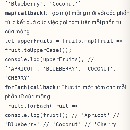
['Blueberry', 'Coconut']
: Tạo một mảng mới với các phần
map(callback)
tử là kết quả của việc gọi hàm trên mỗi phần tử
của mảng.
let upperFruits = fruits.map(fruit =>
fruit.toUpperCase());
console.log(upperFruits); //
['APRICOT', 'BLUEBERRY', 'COCONUT',
'CHERRY']
: Thực thi một hàm cho mỗi
forEach(callback)
phần tử của mảng.
fruits.forEach(fruit =>
console.log(fruit)); // 'Apricot' //
'Blueberry' // 'Coconut' // 'Cherry'