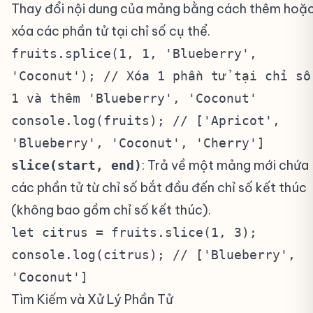
Thay đổi nội dung của mảng bằng cách thêm hoặ
xóa các phần tử tại chỉ số cụ thể.
fruits.splice(1, 1, 'Blueberry',
'Coconut'); // Xóa 1 phần tử tại chỉ số
1 và thêm 'Blueberry', 'Coconut'
console.log(fruits); // ['Apricot',
'Blueberry', 'Coconut', 'Cherry']
: Trả về một mảng mới chứa
slice(start, end)
các phần tử từ chỉ số bắt đầu đến chỉ số kết thúc
(không bao gồm chỉ số kết thúc).
let citrus = fruits.slice(1, 3);
console.log(citrus); // ['Blueberry',
'Coconut']
Tìm Kiếm và Xử Lý Phần Tử
#