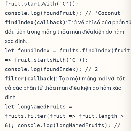
fruit.startsWith('C'));
console.log(foundFruit); // 'Coconut'
: Trả về chỉ số của phần t
findIndex(callback)
đầu tiên trong mảng thỏa mãn điều kiện do hàm
xác định.
let foundIndex = fruits.findIndex(fruit
=> fruit.startsWith('C'));
console.log(foundIndex); // 2
: Tạo một mảng mới với tất
filter(callback)
cả các phần tử thỏa mãn điều kiện do hàm xác
định.
let longNamedFruits =
fruits.filter(fruit => fruit.length >
6); console.log(longNamedFruits); //