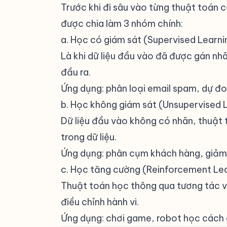
Trước khi đi sâu vào từng thuật toán 
được chia làm 3 nhóm chính:
a. Học có giám sát (Supervised Learni
Là khi dữ liệu đầu vào đã được gán nh
đầu ra.
Ứng dụng: phân loại email spam, dự đoá
b. Học không giám sát (Unsupervised 
Dữ liệu đầu vào không có nhãn, thuật
trong dữ liệu.
Ứng dụng: phân cụm khách hàng, giảm c
c. Học tăng cường (Reinforcement Le
Thuật toán học thông qua tương tác v
điều chỉnh hành vi.
Ứng dụng: chơi game, robot học cách di