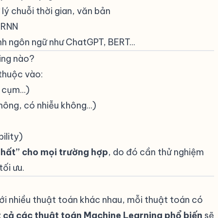
ử lý chuỗi thời gian, văn bản
a RNN
ình ngôn ngữ như ChatGPT, BERT...
ing nào?
#
thuộc vào:
 cụm...)
hông, có nhiễu không...)
ility)
nhất” cho mọi trường hợp
, do đó cần thử nghiệm
ối ưu.
với nhiều thuật toán khác nhau, mỗi thuật toán có
t cả các thuật toán Machine Learning phổ biến
sẽ