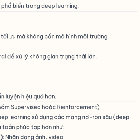
 phổ biến trong deep learning.
#
h tối ưu mà không cần mô hình môi trường.
 để xử lý không gian trạng thái lớn.
ấn luyện hiệu quả hơn.
nhóm Supervised hoặc Reinforcement)
#
eep learning sử dụng các mạng nơ-ron sâu (deep
i toán phức tạp hơn như:
)
: Nhận dạng ảnh, video