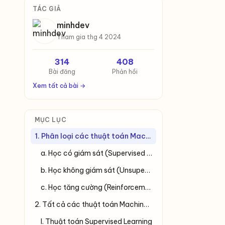
TÁC GIẢ
minhdev
Tham gia thg 4 2024
314
408
Bài đăng
Phản hồi
Xem tất cả bài →
MỤC LỤC
1. Phân loại các thuật toán Machine Learning
a. Học có giám sát (Supervised Learning)
b. Học không giám sát (Unsupervised Learning)
c. Học tăng cường (Reinforcement Learning)
2. Tất cả các thuật toán Machine Learning phổ biến
I. Thuật toán Supervised Learning