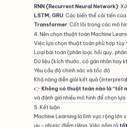
RNN (Recurrent Neural Network)
: X
LSTM, GRU
: Các biến thể cải tiến củ
Transformer
: Cốt lõi trong các mô h
4. Nên chọn thuật toán Machine Learn
Việc lựa chọn thuật toán phù hợp tùy 
Loại bài toán (phân loại, hồi quy, phân
Dữ liệu (kích thước, có gán nhãn hay k
Yêu cầu độ chính xác và tốc độ
Khả năng diễn giải kết quả (interpretab
👉
Không có thuật toán nào là “tốt 
và đánh giá nhiều mô hình để chọn lựa t
5. Kết luận
#
Machine Learning là lĩnh vực rộng lớn 
ưu – nhược điểm riêng. Việc nắm rõ
tấ