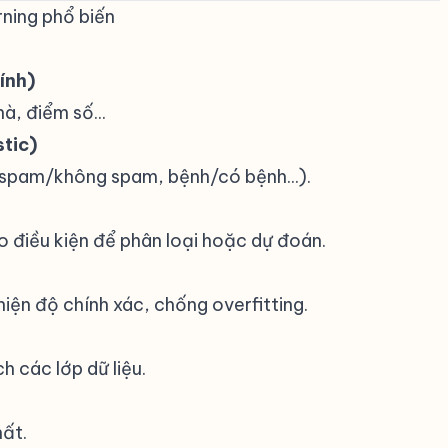
ning phổ biến
#
ính)
hà, điểm số...
stic)
 (spam/không spam, bệnh/có bệnh...).
 điều kiện để phân loại hoặc dự đoán.
iện độ chính xác, chống overfitting.
h các lớp dữ liệu.
hất.