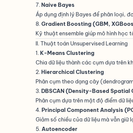
7.
Naive Bayes
Áp dụng định lý Bayes để phân loại, đơ
8.
Gradient Boosting (GBM, XGBoos
Kỹ thuật ensemble giúp mô hình học tố
II. Thuật toán Unsupervised Learning
1.
K-Means Clustering
Chia dữ liệu thành các cụm dựa trên k
2.
Hierarchical Clustering
Phân cụm theo dạng cây (dendrogram)
3.
DBSCAN (Density-Based Spatial C
Phân cụm dựa trên mật độ điểm dữ liệ
4.
Principal Component Analysis (P
Giảm số chiều của dữ liệu mà vẫn giữ lạ
5.
Autoencoder