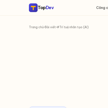
Top
Dev
Công 
Trang chủ
›
Bài viết
›
#Trí tuệ nhân tạo (AI)