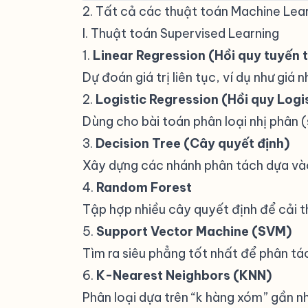
2. Tất cả các thuật toán Machine Lear
I. Thuật toán Supervised Learning
#
1.
Linear Regression (Hồi quy tuyến t
Dự đoán giá trị liên tục, ví dụ như giá n
2.
Logistic Regression (Hồi quy Logi
Dùng cho bài toán phân loại nhị phân
3.
Decision Tree (Cây quyết định)
Xây dựng các nhánh phân tách dựa vào
4.
Random Forest
Tập hợp nhiều cây quyết định để cải th
5.
Support Vector Machine (SVM)
Tìm ra siêu phẳng tốt nhất để phân tác
6.
K-Nearest Neighbors (KNN)
Phân loại dựa trên “k hàng xóm” gần n