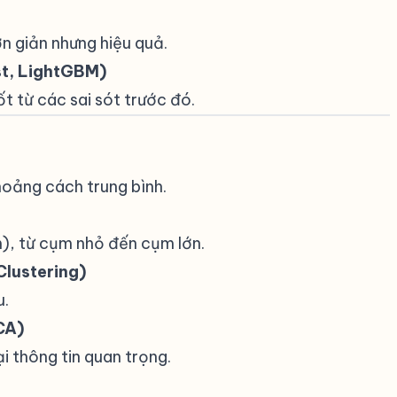
n giản nhưng hiệu quả.
t, LightGBM)
t từ các sai sót trước đó.
#
hoảng cách trung bình.
, từ cụm nhỏ đến cụm lớn.
lustering)
u.
CA)
i thông tin quan trọng.