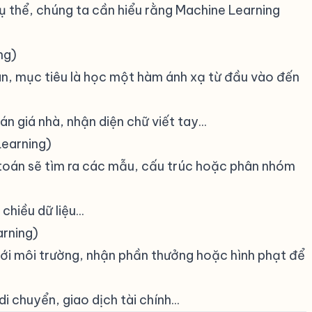
cụ thể, chúng ta cần hiểu rằng Machine Learning
ng)
#
ãn, mục tiêu là học một hàm ánh xạ từ đầu vào đến
n giá nhà, nhận diện chữ viết tay...
Learning)
#
 toán sẽ tìm ra các mẫu, cấu trúc hoặc phân nhóm
hiều dữ liệu...
arning)
#
ới môi trường, nhận phần thưởng hoặc hình phạt để
 chuyển, giao dịch tài chính...