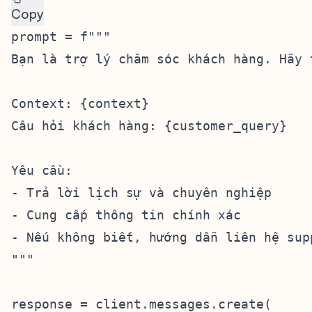
Copy
prompt = f"""

Bạn là trợ lý chăm sóc khách hàng. Hãy 
Context: {context}

Câu hỏi khách hàng: {customer_query}

Yêu cầu:

- Trả lời lịch sự và chuyên nghiệp

- Cung cấp thông tin chính xác

- Nếu không biết, hướng dẫn liên hệ supp
"""

response = client.messages.create(
