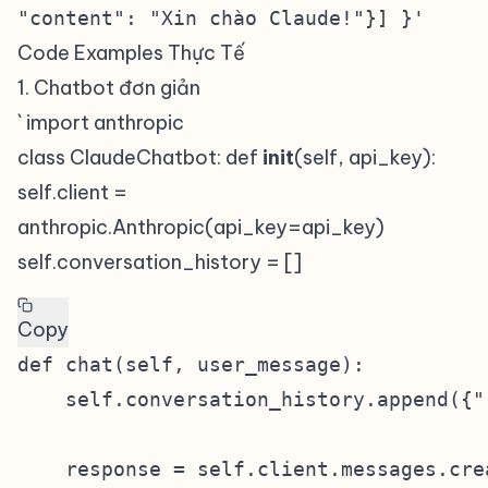
"content": "Xin chào Claude!"}] }'
Code Examples Thực Tế
#
1. Chatbot đơn giản
#
` import anthropic
class ClaudeChatbot: def
init
(self, api_key):
self.client =
anthropic.Anthropic(api_key=api_key)
self.conversation_history = []
Copy
def chat(self, user_message):

    self.conversation_history.append({"
    response = self.client.messages.crea