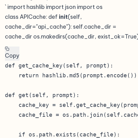
` import hashlib import json import os
class APICache: def
init
(self,
cache_dir="api_cache"): self.cache_dir =
cache_dir os.makedirs(cache_dir, exist_ok=True
Copy
def get_cache_key(self, prompt):

    return hashlib.md5(prompt.encode()).
def get(self, prompt):

    cache_key = self.get_cache_key(promp
    cache_file = os.path.join(self.cach
    if os.path.exists(cache_file):
