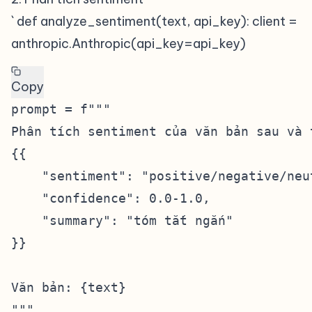
` def analyze_sentiment(text, api_key): client =
anthropic.Anthropic(api_key=api_key)
Copy
prompt = f"""

Phân tích sentiment của văn bản sau và 
{{

    "sentiment": "positive/negative/neut
    "confidence": 0.0-1.0,

    "summary": "tóm tắt ngắn"

}}

Văn bản: {text}

"""
