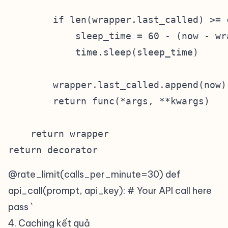
        if len(wrapper.last_called) >= 
            sleep_time = 60 - (now - wr
            time.sleep(sleep_time)

        wrapper.last_called.append(now)

        return func(*args, **kwargs)

    return wrapper

@rate_limit(calls_per_minute=30) def
api_call(prompt, api_key): # Your API call here
pass `
4. Caching kết quả
#