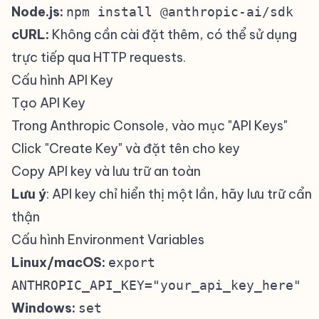
Node.js:
npm install @anthropic-ai/sdk
cURL:
Không cần cài đặt thêm, có thể sử dụng
trực tiếp qua HTTP requests.
Cấu hình API Key
#
Tạo API Key
#
Trong Anthropic Console, vào mục "API Keys"
Click "Create Key" và đặt tên cho key
Copy API key và lưu trữ an toàn
Lưu ý
: API key chỉ hiển thị một lần, hãy lưu trữ cẩn
thận
Cấu hình Environment Variables
#
Linux/macOS:
export
ANTHROPIC_API_KEY="your_api_key_here"
Windows:
set