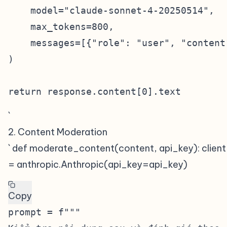
    model="claude-sonnet-4-20250514",

    max_tokens=800,

    messages=[{"role": "user", "content"
)

`
2. Content Moderation
#
` def moderate_content(content, api_key): client
= anthropic.Anthropic(api_key=api_key)
Copy
prompt = f"""
