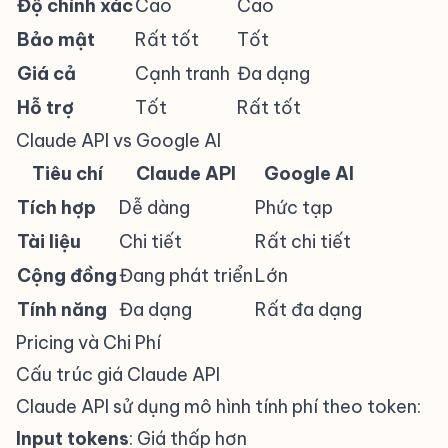
Độ chính xác
Cao
Cao
Bảo mật
Rất tốt
Tốt
Giá cả
Cạnh tranh
Đa dạng
Hỗ trợ
Tốt
Rất tốt
Claude API vs Google AI
#
Tiêu chí
Claude API
Google AI
Tích hợp
Dễ dàng
Phức tạp
Tài liệu
Chi tiết
Rất chi tiết
Cộng đồng
Đang phát triển
Lớn
Tính năng
Đa dạng
Rất đa dạng
Pricing và Chi Phí
#
Cấu trúc giá Claude API
#
Claude API sử dụng mô hình tính phí theo token:
Input tokens
: Giá thấp hơn