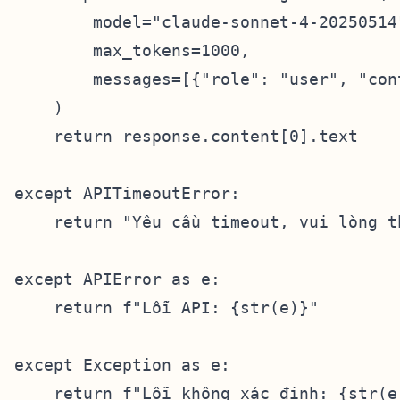
        model="claude-sonnet-4-20250514"
        max_tokens=1000,

        messages=[{"role": "user", "cont
    )

    return response.content[0].text

except APITimeoutError:

    return "Yêu cầu timeout, vui lòng th
except APIError as e:

    return f"Lỗi API: {str(e)}"

except Exception as e:
