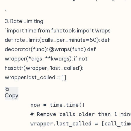
`
3. Rate Limiting
#
` import time from functools import wraps
def rate_limit(calls_per_minute=60): def
decorator(func): @wraps(func) def
wrapper(*args, **kwargs): if not
hasattr(wrapper, 'last_called'):
wrapper.last_called = []
Copy
        now = time.time()

        # Remove calls older than 1 minu
        wrapper.last_called = [call_tim