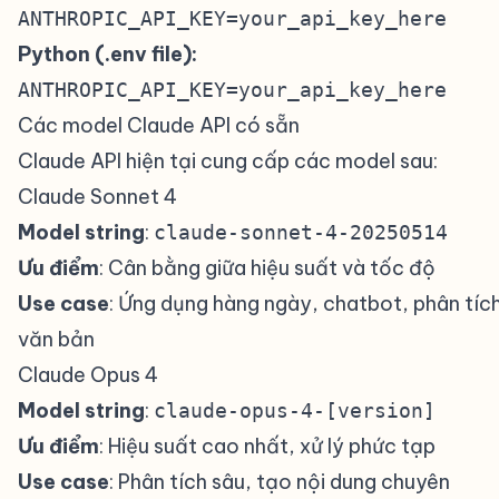
ANTHROPIC_API_KEY=your_api_key_here
Python (.env file):
ANTHROPIC_API_KEY=your_api_key_here
Các model Claude API có sẵn
#
Claude API hiện tại cung cấp các model sau:
Claude Sonnet 4
#
Model string
:
claude-sonnet-4-20250514
Ưu điểm
: Cân bằng giữa hiệu suất và tốc độ
Use case
: Ứng dụng hàng ngày, chatbot, phân tíc
văn bản
Claude Opus 4
#
Model string
:
claude-opus-4-[version]
Ưu điểm
: Hiệu suất cao nhất, xử lý phức tạp
Use case
: Phân tích sâu, tạo nội dung chuyên