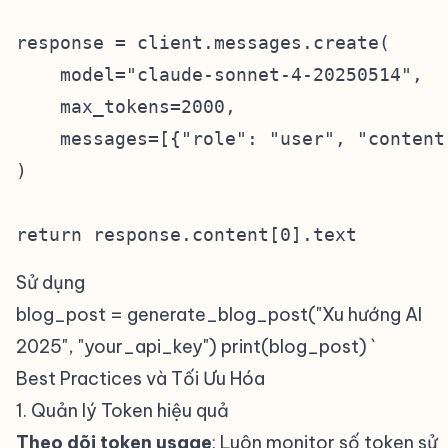
response = client.messages.create(

    model="claude-sonnet-4-20250514",

    max_tokens=2000,

    messages=[{"role": "user", "content"
)

Sử dụng
blog_post = generate_blog_post("Xu hướng AI
2025", "your_api_key") print(blog_post) `
Best Practices và Tối Ưu Hóa
#
1. Quản lý Token hiệu quả
#
Theo dõi token usage
: Luôn monitor số token sử