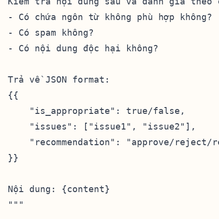
Kiểm tra nội dung sau và đánh giá theo c
- Có chứa ngôn từ không phù hợp không?

- Có spam không?

- Có nội dung độc hại không?

Trả về JSON format:

{{

    "is_appropriate": true/false,

    "issues": ["issue1", "issue2"],

    "recommendation": "approve/reject/re
}}

Nội dung: {content}

"""
