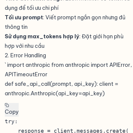
dụng để tối ưu chi phí
Tối ưu prompt
: Viết prompt ngắn gọn nhưng đủ
thông tin
Sử dụng max_tokens hợp lý
: Đặt giới hạn phù
hợp với nhu cầu
2. Error Handling
#
` import anthropic from anthropic import APIError,
APITimeoutError
def safe_api_call(prompt, api_key): client =
anthropic.Anthropic(api_key=api_key)
Copy
try:

    response = client.messages.create(
