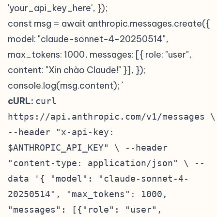
'your_api_key_here', });
const msg = await anthropic.messages.create({
model: "claude-sonnet-4-20250514",
max_tokens: 1000, messages: [{ role: "user",
content: "Xin chào Claude!" }], });
console.log(msg.content); `
cURL:
curl
https://api.anthropic.com/v1/messages \
--header "x-api-key:
$ANTHROPIC_API_KEY" \ --header
"content-type: application/json" \ --
data '{ "model": "claude-sonnet-4-
20250514", "max_tokens": 1000,
"messages": [{"role": "user",