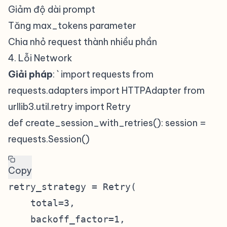
Giảm độ dài prompt
Tăng max_tokens parameter
Chia nhỏ request thành nhiều phần
4. Lỗi Network
#
Giải pháp
: ` import requests from
requests.adapters import HTTPAdapter from
urllib3.util.retry import Retry
def create_session_with_retries(): session =
requests.Session()
Copy
retry_strategy = Retry(

    total=3,

    backoff_factor=1,
