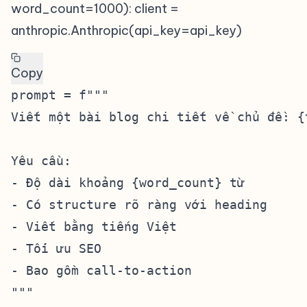
word_count=1000): client =
anthropic.Anthropic(api_key=api_key)
Copy
prompt = f"""

Viết một bài blog chi tiết về chủ đề: {t
Yêu cầu:

- Độ dài khoảng {word_count} từ

- Có structure rõ ràng với heading

- Viết bằng tiếng Việt

- Tối ưu SEO

- Bao gồm call-to-action

"""
