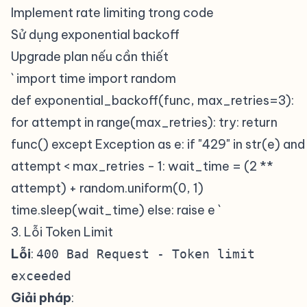
Implement rate limiting trong code
Sử dụng exponential backoff
Upgrade plan nếu cần thiết
` import time import random
def exponential_backoff(func, max_retries=3):
for attempt in range(max_retries): try: return
func() except Exception as e: if "429" in str(e) and
attempt < max_retries - 1: wait_time = (2 **
attempt) + random.uniform(0, 1)
time.sleep(wait_time) else: raise e `
3. Lỗi Token Limit
#
Lỗi
:
400 Bad Request - Token limit
exceeded
Giải pháp
: