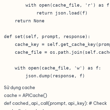
        with open(cache_file, 'r') as f:
            return json.load(f)

    return None

def set(self, prompt, response):

    cache_key = self.get_cache_key(promp
    cache_file = os.path.join(self.cach
    with open(cache_file, 'w') as f:

Sử dụng cache
cache = APICache()
def cached_api_call(prompt, api_key): # Check