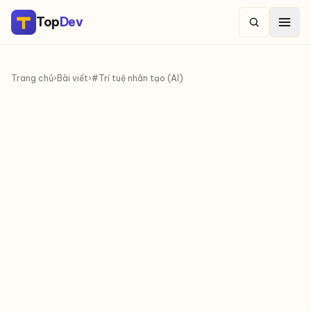
Top
Dev
Trang chủ
›
Bài viết
›
#Trí tuệ nhân tạo (AI)