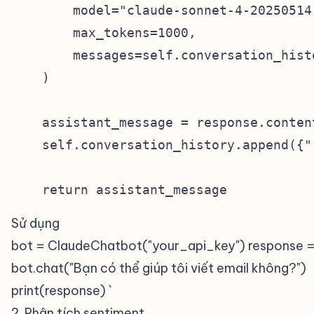
        model="claude-sonnet-4-20250514"
        max_tokens=1000,

        messages=self.conversation_histo
    )

    assistant_message = response.content
    self.conversation_history.append({"
Sử dụng
bot = ClaudeChatbot("your_api_key") response 
bot.chat("Bạn có thể giúp tôi viết email không?")
print(response) `
2. Phân tích sentiment
#