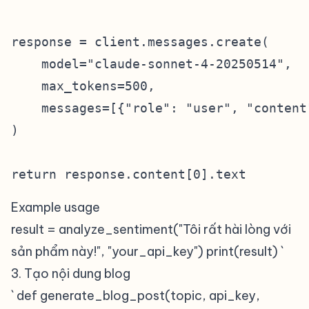
response = client.messages.create(

    model="claude-sonnet-4-20250514",

    max_tokens=500,

    messages=[{"role": "user", "content"
)

Example usage
result = analyze_sentiment("Tôi rất hài lòng với
sản phẩm này!", "your_api_key") print(result) `
3. Tạo nội dung blog
#
` def generate_blog_post(topic, api_key,