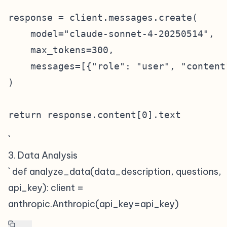
response = client.messages.create(

    model="claude-sonnet-4-20250514",

    max_tokens=300,

    messages=[{"role": "user", "content"
)

`
3. Data Analysis
#
` def analyze_data(data_description, questions,
api_key): client =
anthropic.Anthropic(api_key=api_key)