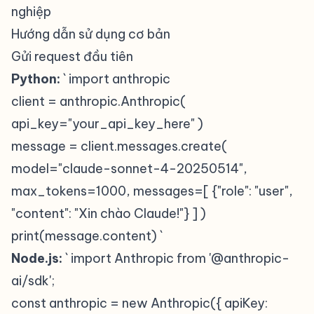
nghiệp
Hướng dẫn sử dụng cơ bản
#
Gửi request đầu tiên
#
Python:
` import anthropic
client = anthropic.Anthropic(
api_key="your_api_key_here" )
message = client.messages.create(
model="claude-sonnet-4-20250514",
max_tokens=1000, messages=[ {"role": "user",
"content": "Xin chào Claude!"} ] )
print(message.content) `
Node.js:
` import Anthropic from '@anthropic-
ai/sdk';
const anthropic = new Anthropic({ apiKey: