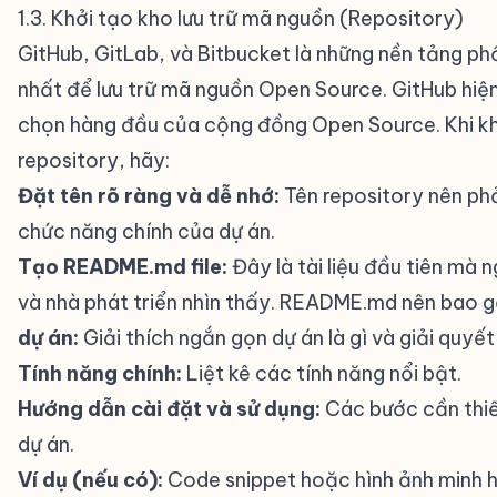
1.3. Khởi tạo kho lưu trữ mã nguồn (Repository)
#
GitHub, GitLab, và Bitbucket là những nền tảng ph
nhất để lưu trữ mã nguồn Open Source. GitHub hiện
chọn hàng đầu của cộng đồng Open Source. Khi kh
repository, hãy:
Đặt tên rõ ràng và dễ nhớ:
Tên repository nên ph
chức năng chính của dự án.
Tạo README.md file:
Đây là tài liệu đầu tiên mà 
và nhà phát triển nhìn thấy. README.md nên bao 
dự án:
Giải thích ngắn gọn dự án là gì và giải quyết
Tính năng chính:
Liệt kê các tính năng nổi bật.
Hướng dẫn cài đặt và sử dụng:
Các bước cần thi
dự án.
Ví dụ (nếu có):
Code snippet hoặc hình ảnh minh 