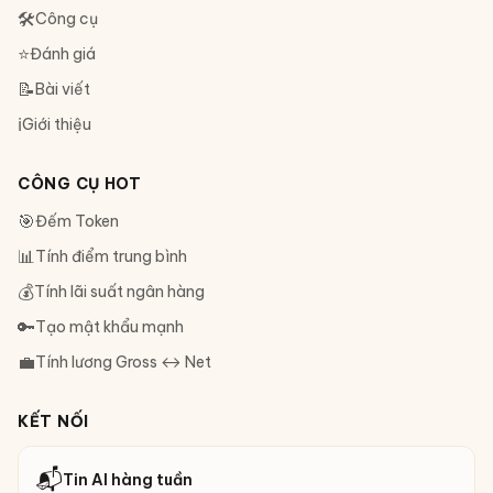
🛠
Công cụ
⭐
Đánh giá
📝
Bài viết
ℹ️
Giới thiệu
CÔNG CỤ HOT
🎯
Đếm Token
📊
Tính điểm trung bình
💰
Tính lãi suất ngân hàng
🔑
Tạo mật khẩu mạnh
💼
Tính lương Gross ↔ Net
KẾT NỐI
📬
Tin AI hàng tuần