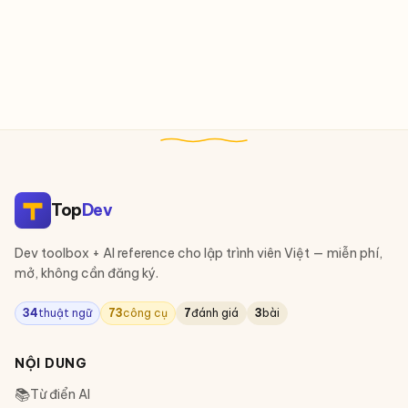
Top
Dev
Dev toolbox + AI reference cho lập trình viên Việt — miễn phí,
mở, không cần đăng ký.
34
thuật ngữ
73
công cụ
7
đánh giá
3
bài
NỘI DUNG
📚
Từ điển AI