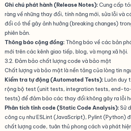
Ghi chú phát hành (Release Notes):
Cung cấp tó
ràng về những thay đổi, tính năng mới, sửa lỗi và 
đổi có thể gây ảnh hưởng (breaking changes) tron
phiên bản.
Thông báo cộng đồng:
Thông báo về các bản ph
mới trên các kênh giao tiếp, blog, và mạng xã hội.
3.2. Đảm bảo chất lượng code và bảo mật
#
Chất lượng và bảo mật là nền tảng của lòng tin ng
Kiểm tra tự động (Automated Tests):
Luôn duy t
rộng bộ test (unit tests, integration tests, end-t
tests) để đảm bảo các thay đổi không gây ra lỗi h
Phân tích tĩnh code (Static Code Analysis):
Sử d
công cụ như ESLint (JavaScript), Pylint (Python) đ
chất lượng code, tuân thủ phong cách và phát hiện