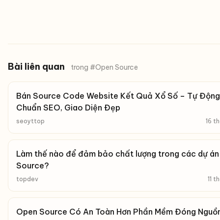
Bài liên quan
trong #Open Source
Bán Source Code Website Kết Quả Xổ Số – Tự Động
Chuẩn SEO, Giao Diện Đẹp
seoyttop
16 t
Làm thế nào để đảm bảo chất lượng trong các dự á
Source?
topdev
11 t
Open Source Có An Toàn Hơn Phần Mềm Đóng Nguồ