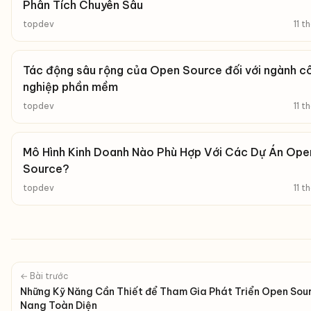
Phân Tích Chuyên Sâu
topdev
11 t
Tác động sâu rộng của Open Source đối với ngành c
nghiệp phần mềm
topdev
11 t
Mô Hình Kinh Doanh Nào Phù Hợp Với Các Dự Án Ope
Source?
topdev
11 t
← Bài trước
Những Kỹ Năng Cần Thiết để Tham Gia Phát Triển Open Sou
Nang Toàn Diện