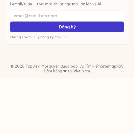
1 email/tuần — tool mới, thuật ngữ mới, tin lớn về AI.
email@cua-ban.com
Đăng ký
Không spam, hủy đăng ký mọi lúc.
© 2026 TopDev. Mọi quyền được bảo lưu.
Tìm kiếm
Sitemap
RSS
Làm bằng ❤️ tại Việt Nam