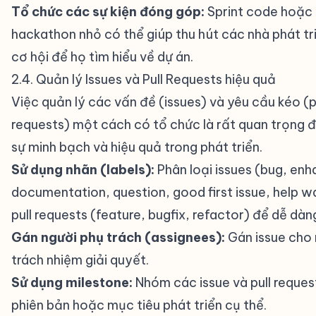
Tổ chức các sự kiện đóng góp:
Sprint code hoặc
hackathon nhỏ có thể giúp thu hút các nhà phát tr
cơ hội để họ tìm hiểu về dự án.
2.4. Quản lý Issues và Pull Requests hiệu quả
#
Việc quản lý các vấn đề (issues) và yêu cầu kéo (p
requests) một cách có tổ chức là rất quan trọng đ
sự minh bạch và hiệu quả trong phát triển.
Sử dụng nhãn (labels):
Phân loại issues (bug, en
documentation, question, good first issue, help w
pull requests (feature, bugfix, refactor) để dễ dàn
Gán người phụ trách (assignees):
Gán issue cho 
trách nhiệm giải quyết.
Sử dụng milestone:
Nhóm các issue và pull reques
phiên bản hoặc mục tiêu phát triển cụ thể.