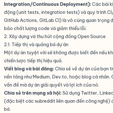
Integration/Continuous Deployment):
Các bài k
động (unit tests, integration tests) và quy trình CI
GitHub Actions, GitLab CI) là vô cùng quan trọng
bảo chất lượng code và giảm thiểu lỗi.
2. Xây dựng và thu hút cộng đồng Open Source
#
2.1. Tiếp thị và quảng bá dự án
#
Một dự án tuyệt vời sẽ không được biết đến nếu k
chiến lược tiếp thị hiệu quả.
Viết blog và bài đăng:
Chia sẻ về dự án của bạn t
nền tảng như Medium, Dev.to, hoặc blog cá nhân. G
vấn đề mà dự án giải quyết và lợi ích của nó.
Chia sẻ trên mạng xã hội:
Sử dụng Twitter, Linked
(đặc biệt các subreddit liên quan đến công nghệ)
bá.