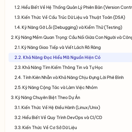
1.2. Hiểu Biết Về Hệ Thống Quản Lý Phiên Bản (Version Cont
1.3. Kiến Thức Về Cấu Trúc Dữ Liệu và Thuật Toán (DSA)
1.4. Kỹ Năng Gỡ Lỗi (Debugging) và Kiểm Thử (Testing)
2. Kỹ Năng Mềm Quan Trọng: Cầu Nối Giữa Con Người và Côn
2.1. Kỹ Năng Giao Tiếp và Viết Lách Rõ Ràng
2.2. Khả Năng Đọc Hiểu Mã Nguồn Hiện Có
2.3. Khả Năng Tìm Kiếm Thông Tin và Tự Học
2.4. Tính Kiên Nhẫn và Khả Năng Chịu Đựng Lời Phê Bình
2.5. Kỹ Năng Cộng Tác và Làm Việc Nhóm
3. Kỹ Năng Chuyên Biệt Theo Dự Án
3.1. Kiến Thức Về Hệ Điều Hành (Linux/Unix)
3.2. Hiểu Biết Về Quy Trình DevOps và CI/CD
3.3. Kiến Thức Về Cơ Sở Dữ Liệu