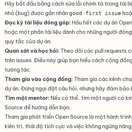
Hãy bắt đầu bằng cách sửa lỗi chính tả trong tài l
nhỏ (bug) được gắn nhãn
ho
good first issue
Đọc kỹ tài liệu đóng góp:
Hầu hết các dự án Open
hoặc một phần tài liệu dành cho những người đóng 
quy tắc của dự án.
Quan sát và học hỏi:
Theo dõi các pull requests 
trên issues. Điều này giúp bạn hiểu cách cộng đồn
tương tác.
Tham gia vào cộng đồng:
Tham gia các kênh chat
dự án. Đừng ngại đặt câu hỏi, nhưng hãy đảm bảo b
Tìm một mentor:
Nếu có thể, tìm một người có k
Source để hướng dẫn bạn.
Tham gia phát triển Open Source là một hành trình h
kiên trì, thái độ tích cực và việc không ngừng nân