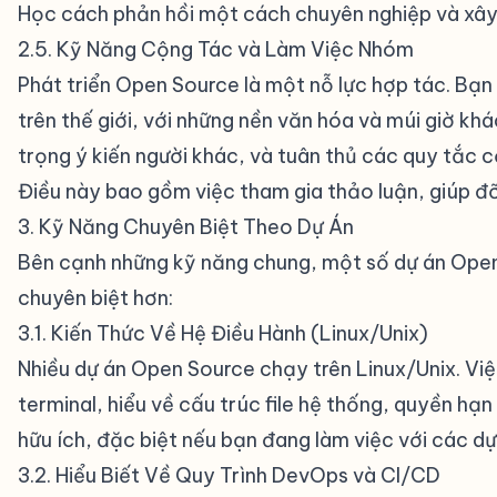
Học cách phản hồi một cách chuyên nghiệp và xây
2.5. Kỹ Năng Cộng Tác và Làm Việc Nhóm
#
Phát triển Open Source là một nỗ lực hợp tác. Bạn 
trên thế giới, với những nền văn hóa và múi giờ kh
trọng ý kiến người khác, và tuân thủ các quy tắc c
Điều này bao gồm việc tham gia thảo luận, giúp đỡ
3. Kỹ Năng Chuyên Biệt Theo Dự Án
#
Bên cạnh những kỹ năng chung, một số dự án Open
chuyên biệt hơn:
3.1. Kiến Thức Về Hệ Điều Hành (Linux/Unix)
#
Nhiều dự án Open Source chạy trên Linux/Unix. Vi
terminal, hiểu về cấu trúc file hệ thống, quyền hạn 
hữu ích, đặc biệt nếu bạn đang làm việc với các 
3.2. Hiểu Biết Về Quy Trình DevOps và CI/CD
#