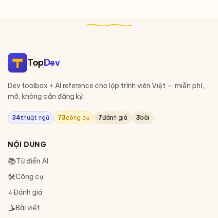
Top
Dev
Dev toolbox + AI reference cho lập trình viên Việt — miễn phí,
mở, không cần đăng ký.
34
thuật ngữ
73
công cụ
7
đánh giá
3
bài
NỘI DUNG
📚
Từ điển AI
🛠
Công cụ
⭐
Đánh giá
📝
Bài viết