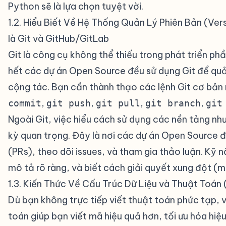
Python sẽ là lựa chọn tuyệt vời.
1.2. Hiểu Biết Về Hệ Thống Quản Lý Phiên Bản (Ve
là Git và GitHub/GitLab
#
Git là công cụ không thể thiếu trong phát triển p
hết các dự án Open Source đều sử dụng Git để quả
cộng tác. Bạn cần thành thạo các lệnh Git cơ bản
,
,
,
,
commit
git push
git pull
git branch
git
Ngoài Git, việc hiểu cách sử dụng các nền tảng nh
kỳ quan trọng. Đây là nơi các dự án Open Source đư
(PRs), theo dõi issues, và tham gia thảo luận. Kỹ 
mô tả rõ ràng, và biết cách giải quyết xung đột (mer
1.3. Kiến Thức Về Cấu Trúc Dữ Liệu và Thuật Toán
Dù bạn không trực tiếp viết thuật toán phức tạp, v
toán giúp bạn viết mã hiệu quả hơn, tối ưu hóa hi