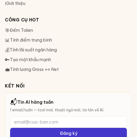
ℹ️
Giới thiệu
CÔNG CỤ HOT
🎯
Đếm Token
📊
Tính điểm trung bình
💰
Tính lãi suất ngân hàng
🔑
Tạo mật khẩu mạnh
💼
Tính lương Gross ↔ Net
KẾT NỐI
📬
Tin AI hàng tuần
1 email/tuần — tool mới, thuật ngữ mới, tin lớn về AI.
email@cua-ban.com
Đăng ký