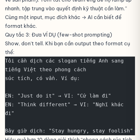
nhanh, tập trung vào quyết định kỹ thuật cần làm.”
Cùng một input, mục đích khác → AI cần biết để
format khác.
Quy tắc 3: Đưa VÍ DỤ (few-shot prompting)
Show, don’t tell. Khi bạn cần output theo format cụ
thể:
Tôi cần dịch các slogan tiếng Anh sang 
tiếng Việt theo phong cách
súc tích, có vần. Ví dụ:
EN: "Just do it" → VI: "Cứ làm đi"
EN: "Think different" → VI: "Nghĩ khác 
đi"
Bây giờ dịch: "Stay hungry, stay foolish"
Hiệu quả hơn 10 dòng giải thích “phong cách súc tích,