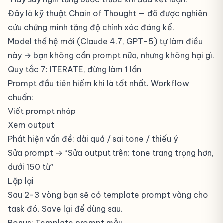
Đây là kỹ thuật
Chain of Thought
— đã được nghiên
cứu chứng minh tăng độ chính xác đáng kể.
Model thế hệ mới (Claude 4.7, GPT-5) tự làm điều
này → bạn không cần prompt nữa, nhưng không hại gì.
Quy tắc 7: ITERATE, đừng làm 1 lần
Prompt đầu tiên hiếm khi là tốt nhất. Workflow
chuẩn:
Viết prompt nháp
Xem output
Phát hiện vấn đề: dài quá / sai tone / thiếu ý
Sửa prompt → “Sửa output trên: tone trang trọng hơn,
dưới 150 từ”
Lặp lại
Sau 2-3 vòng bạn sẽ có template prompt vàng cho
task đó. Save lại để dùng sau.
Bonus: Template prompt mẫu