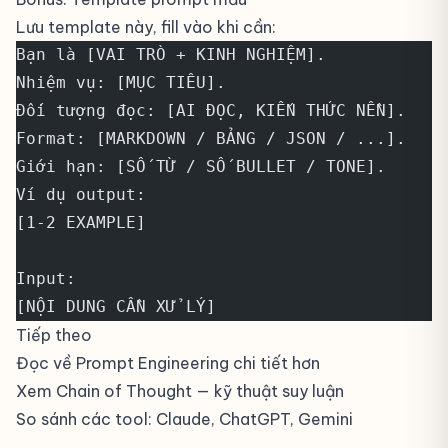
Lưu template này, fill vào khi cần:
Bạn là [VAI TRÒ + KINH NGHIỆM].
Nhiệm vụ: [MỤC TIÊU].
Đối tượng đọc: [AI ĐỌC, KIẾN THỨC NỀN].
Format: [MARKDOWN / BẢNG / JSON / ...].
Giới hạn: [SỐ TỪ / SỐ BULLET / TONE].
Ví dụ output:
[1-2 EXAMPLE]
Input:
[NỘI DUNG CẦN XỬ LÝ]
Tiếp theo
Đọc về
Prompt Engineering
chi tiết hơn
Xem
Chain of Thought
— kỹ thuật suy luận
So sánh các tool:
Claude
,
ChatGPT
,
Gemini