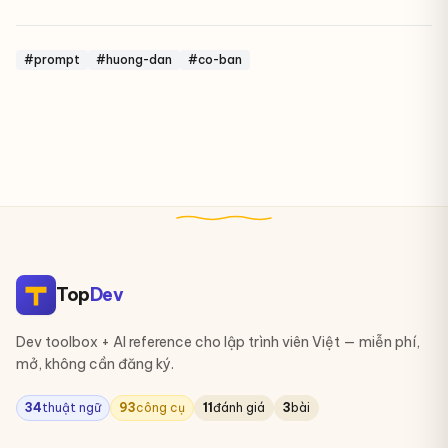
#prompt
#huong-dan
#co-ban
Top
Dev
Dev toolbox + AI reference cho lập trình viên Việt — miễn phí,
mở, không cần đăng ký.
34
thuật ngữ
93
công cụ
11
đánh giá
3
bài