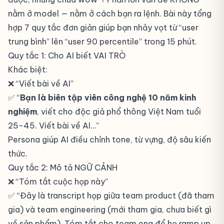
nằm ở model — nằm ở cách bạn ra lệnh. Bài này tổng
hợp 7 quy tắc đơn giản giúp bạn nhảy vọt từ “user
trung bình” lên “user 90 percentile” trong 15 phút.
Quy tắc 1: Cho AI biết VAI TRÒ
Khác biệt:
❌ “Viết bài về AI”
✅ “
Bạn là biên tập viên công nghệ 10 năm kinh
nghiệm
, viết cho độc giả phổ thông Việt Nam tuổi
25-45. Viết bài về AI…”
Persona giúp AI điều chỉnh tone, từ vựng, độ sâu kiến
thức.
Quy tắc 2: Mô tả NGỮ CẢNH
❌ “Tóm tắt cuộc họp này”
✅ “Đây là transcript họp giữa team product (đã tham
gia) và team engineering (mới tham gia, chưa biết gì
về sản phẩm). Tóm tắt cho team eng để họ ramp up