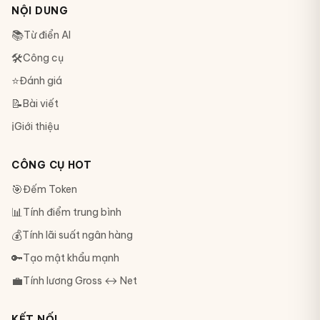
NỘI DUNG
📚
Từ điển AI
🛠
Công cụ
⭐
Đánh giá
📝
Bài viết
ℹ️
Giới thiệu
CÔNG CỤ HOT
🎯
Đếm Token
📊
Tính điểm trung bình
💰
Tính lãi suất ngân hàng
🔑
Tạo mật khẩu mạnh
💼
Tính lương Gross ↔ Net
KẾT NỐI