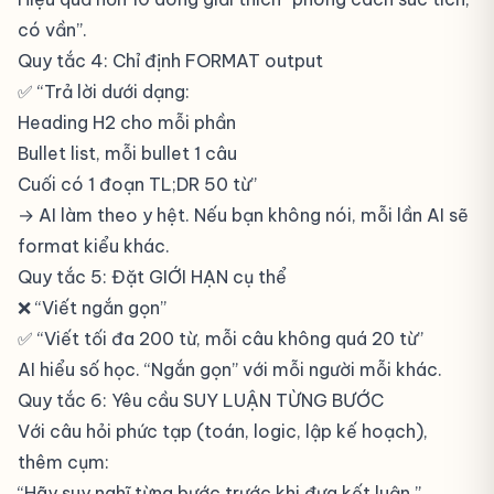
có vần”.
Quy tắc 4: Chỉ định FORMAT output
✅ “Trả lời dưới dạng:
Heading H2 cho mỗi phần
Bullet list, mỗi bullet 1 câu
Cuối có 1 đoạn TL;DR 50 từ”
→ AI làm theo y hệt. Nếu bạn không nói, mỗi lần AI sẽ
format kiểu khác.
Quy tắc 5: Đặt GIỚI HẠN cụ thể
❌ “Viết ngắn gọn”
✅ “Viết tối đa 200 từ, mỗi câu không quá 20 từ”
AI hiểu số học. “Ngắn gọn” với mỗi người mỗi khác.
Quy tắc 6: Yêu cầu SUY LUẬN TỪNG BƯỚC
Với câu hỏi phức tạp (toán, logic, lập kế hoạch),
thêm cụm:
“Hãy suy nghĩ từng bước trước khi đưa kết luận.”