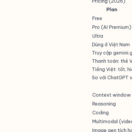
Pricing (2026)
Plan
Free
Pro (AI Premium)
Ultra
Dùng ở Việt Nam
Truy cập gemini.
Thanh toán: thẻ 
Tiếng Việt: tốt, h
So với ChatGPT 
Context window
Reasoning
Coding
Multimodal (vide
Image gen tích h