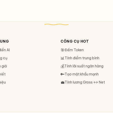
DUNG
CÔNG CỤ HOT
🎯
iển AI
Đếm Token
📊
g cụ
Tính điểm trung bình
💰
 giá
Tính lãi suất ngân hàng
🔑
viết
Tạo mật khẩu mạnh
💼
hiệu
Tính lương Gross ↔ Net