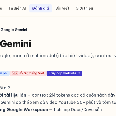
ụ
Từ điển AI
Đánh giá
Bài viết
Giới thiệu
/
Google Gemini
 Gemini
oogle, mạnh ở multimodal (đặc biệt video), context
n phí
🇻🇳 Hỗ trợ tiếng Việt
Truy cập website ↗
i ai?
i tài liệu lớn
— context 2M tokens đọc cả cuốn sách dày t
Gemini có thể xem cả video YouTube 30+ phút và tóm tắ
ùng Google Workspace
— tích hợp Docs/Drive sẵn