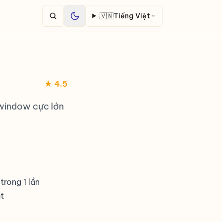
🇻🇳
Tiếng Việt
★ 4.5
 window cực lớn
rong 1 lần
t