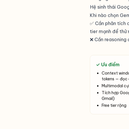
Hệ sinh thái Goo
Khi nào chọn Gem
✅ Cần phân tích
tier mạnh để thử
❌ Cần reasoning
✓ Ưu điểm
Context windo
tokens — đọc 
Multimodal cự
Tích hợp Goog
Gmail)
Free tier rộng