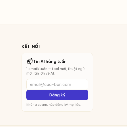
KẾT NỐI
📬
Tin AI hàng tuần
1 email/tuần — tool mới, thuật ngữ
mới, tin lớn về AI.
email@cua-ban.com
Đăng ký
Không spam, hủy đăng ký mọi lúc.