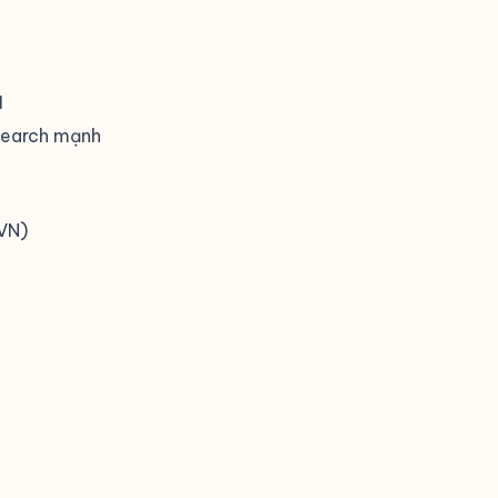
I
esearch mạnh
 VN)