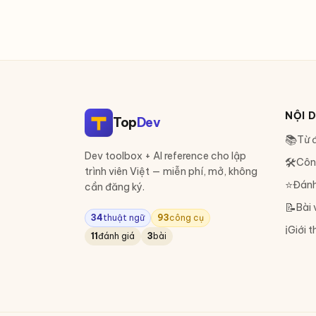
NỘI 
Top
Dev
📚
Từ đ
Dev toolbox + AI reference cho lập
🛠
Côn
trình viên Việt — miễn phí, mở, không
⭐
Đánh
cần đăng ký.
📝
Bài 
34
thuật ngữ
93
công cụ
ℹ️
Giới t
11
đánh giá
3
bài