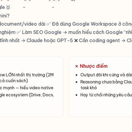
gle
🥇
-
-
ini?
 document/video dài ✅ Đã dùng Google Workspace ở công
 nghiệm ✅ Làm SEO Google → muốn hiểu cách Google “nhì
 đỉnh nhất → Claude hoặc GPT-5 ❌ Cần coding agent → C
✗ Nhược điểm
w LỚN nhất thị trường (2M
Output đôi khi cứng và dà
cả cuốn sách)
Reasoning chưa bằng Cl
c mạnh — hiểu video native
task khó
le ecosystem (Drive, Docs,
Hay từ chối những yêu cầu