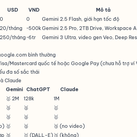
USD
VND
Mô tả
0
0
Gemini 2.5 Flash, giới hạn tốc độ
20/tháng
~500k
Gemini 2.5 Pro, 2TB Drive, Workspace A
250/tháng
~6tr
Gemini 3 Ultra, video gen Veo, Deep R
google.com bình thường
Visa/Mastercard quốc tế hoặc Google Pay (chưa hỗ trợ ví
iểu đa số sắc thái
và Claude
Gemini
ChatGPT
Claude
🥇 2M
128k
1M
🥉
🥈
🥇
🥉
🥈
🥇
o)
🥇
🥈
🥉 (no video)
ợp
🥈
🥇 (DALL-E)
🥉 (không)