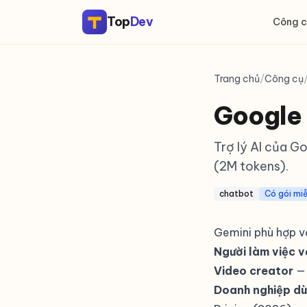
Top
Dev
Công c
Trang chủ
/
Công cụ
Google
Trợ lý AI của G
(2M tokens).
chatbot
Có gói miễ
Gemini phù hợp vớ
Người làm việc vớ
Video creator
— 
Doanh nghiệp d