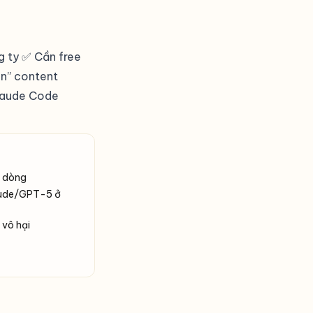
 ty ✅ Cần free
n” content
laude Code
i dòng
aude/GPT-5 ở
 vô hại