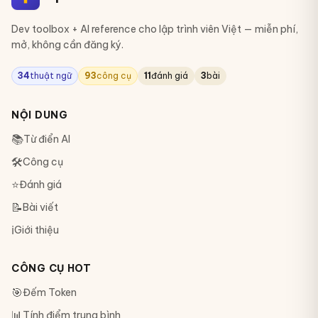
Dev toolbox + AI reference cho lập trình viên Việt — miễn phí,
mở, không cần đăng ký.
34
thuật ngữ
93
công cụ
11
đánh giá
3
bài
NỘI DUNG
📚
Từ điển AI
🛠
Công cụ
⭐
Đánh giá
📝
Bài viết
ℹ️
Giới thiệu
CÔNG CỤ HOT
🎯
Đếm Token
📊
Tính điểm trung bình