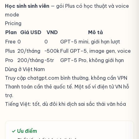
Học sinh sinh viên
— gói Plus có học thuật và voice
mode
Pricing
Plan
Giá USD
VND
Mô tả
Free
0
0
GPT-5 mini, giới hạn lượt
Plus
20/tháng
~500k
Full GPT-5, image gen, voice
Pro
200/tháng
~5tr
GPT-5 Pro, không giới hạn
Dùng ở Việt Nam
Truy cập chatgpt.com bình thường, không cần VPN
Thanh toán cần thẻ quốc tế. Một số ví điện tử VN hỗ
trợ.
Tiếng Việt: tốt, dù đôi khi dịch sai sắc thái văn hóa
✓ Ưu điểm