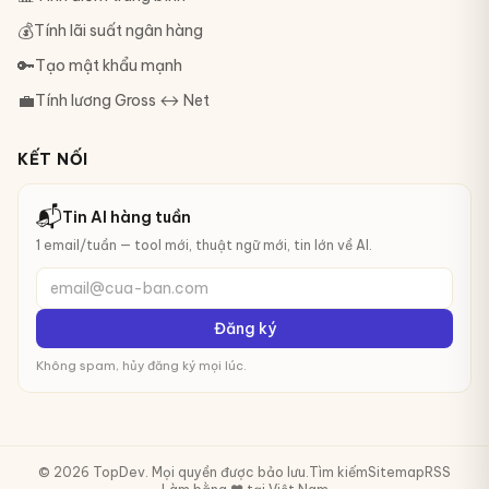
💰
Tính lãi suất ngân hàng
🔑
Tạo mật khẩu mạnh
💼
Tính lương Gross ↔ Net
KẾT NỐI
📬
Tin AI hàng tuần
1 email/tuần — tool mới, thuật ngữ mới, tin lớn về AI.
email@cua-ban.com
Đăng ký
Không spam, hủy đăng ký mọi lúc.
© 2026 TopDev. Mọi quyền được bảo lưu.
Tìm kiếm
Sitemap
RSS