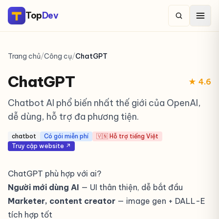
Top
Dev
Trang chủ
/
Công cụ
/
ChatGPT
ChatGPT
★ 4.6
Chatbot AI phổ biến nhất thế giới của OpenAI,
dễ dùng, hỗ trợ đa phương tiện.
chatbot
Có gói miễn phí
🇻🇳 Hỗ trợ tiếng Việt
Truy cập website ↗
ChatGPT phù hợp với ai?
Người mới dùng AI
— UI thân thiện, dễ bắt đầu
Marketer, content creator
— image gen + DALL-E
tích hợp tốt