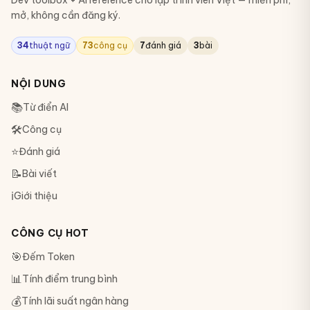
Dev toolbox + AI reference cho lập trình viên Việt — miễn phí,
mở, không cần đăng ký.
34
thuật ngữ
73
công cụ
7
đánh giá
3
bài
NỘI DUNG
📚
Từ điển AI
🛠
Công cụ
⭐
Đánh giá
📝
Bài viết
ℹ️
Giới thiệu
CÔNG CỤ HOT
🎯
Đếm Token
📊
Tính điểm trung bình
💰
Tính lãi suất ngân hàng