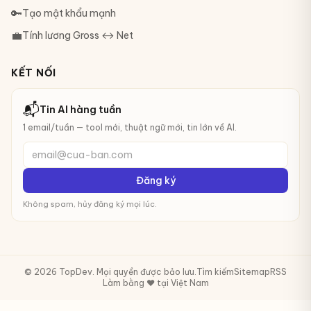
🔑
Tạo mật khẩu mạnh
💼
Tính lương Gross ↔ Net
KẾT NỐI
📬
Tin AI hàng tuần
1 email/tuần — tool mới, thuật ngữ mới, tin lớn về AI.
email@cua-ban.com
Đăng ký
Không spam, hủy đăng ký mọi lúc.
© 2026 TopDev. Mọi quyền được bảo lưu.
Tìm kiếm
Sitemap
RSS
Làm bằng ❤️ tại Việt Nam