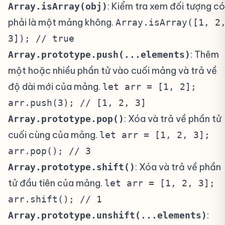
: Kiểm tra xem đối tượng có
Array.isArray(obj)
phải là một mảng không.
Array.isArray([1, 2
3]); // true
: Thêm
Array.prototype.push(...elements)
một hoặc nhiều phần tử vào cuối mảng và trả về
độ dài mới của mảng.
let arr = [1, 2];
arr.push(3); // [1, 2, 3]
: Xóa và trả về phần tử
Array.prototype.pop()
cuối cùng của mảng.
let arr = [1, 2, 3];
arr.pop(); // 3
: Xóa và trả về phần
Array.prototype.shift()
tử đầu tiên của mảng.
let arr = [1, 2, 3];
arr.shift(); // 1
:
Array.prototype.unshift(...elements)