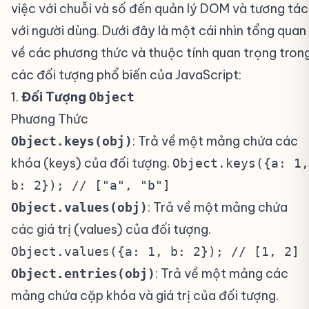
việc với chuỗi và số đến quản lý DOM và tương tác
với người dùng. Dưới đây là một cái nhìn tổng quan
về các phương thức và thuộc tính quan trọng tron
các đối tượng phổ biến của JavaScript:
1.
Đối Tượng
#
Object
Phương Thức
: Trả về một mảng chứa các
Object.keys(obj)
khóa (keys) của đối tượng.
Object.keys({a: 1,
b: 2}); // ["a", "b"]
: Trả về một mảng chứa
Object.values(obj)
các giá trị (values) của đối tượng.
Object.values({a: 1, b: 2}); // [1, 2]
: Trả về một mảng các
Object.entries(obj)
mảng chứa cặp khóa và giá trị của đối tượng.