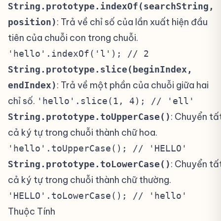
String.prototype.indexOf(searchString,
: Trả về chỉ số của lần xuất hiện đầu
position)
tiên của chuỗi con trong chuỗi.
'hello'.indexOf('l'); // 2
String.prototype.slice(beginIndex,
: Trả về một phần của chuỗi giữa hai
endIndex)
chỉ số.
'hello'.slice(1, 4); // 'ell'
: Chuyển tấ
String.prototype.toUpperCase()
cả ký tự trong chuỗi thành chữ hoa.
'hello'.toUpperCase(); // 'HELLO'
: Chuyển tấ
String.prototype.toLowerCase()
cả ký tự trong chuỗi thành chữ thường.
'HELLO'.toLowerCase(); // 'hello'
Thuộc Tính