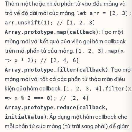
Thêm một hoặc nhiều phần tử vào đầu mảng và
trả về độ dài mới của mảng.
let arr = [2, 3];
arr.unshift(1); // [1, 2, 3]
: Tạo một
Array.prototype.map(callback)
mảng mới với kết quả của việc gọi hàm callback
trên mỗi phần tử của mảng.
[1, 2, 3].map(x
=> x * 2); // [2, 4, 6]
: Tạo mộ
Array.prototype.filter(callback)
mảng mới với tất cả các phần tử thỏa mãn điều
kiện của hàm callback.
[1, 2, 3, 4].filter(x
=> x % 2 === 0); // [2, 4]
Array.prototype.reduce(callback,
: Áp dụng một hàm callback cho
initialValue)
mỗi phần tử của mảng (từ trái sang phải) để giảm