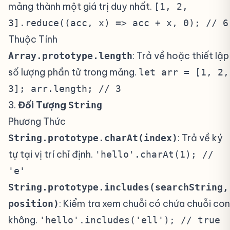
mảng thành một giá trị duy nhất.
[1, 2,
3].reduce((acc, x) => acc + x, 0); // 6
Thuộc Tính
: Trả về hoặc thiết lập
Array.prototype.length
số lượng phần tử trong mảng.
let arr = [1, 2,
3]; arr.length; // 3
3.
Đối Tượng
#
String
Phương Thức
: Trả về ký
String.prototype.charAt(index)
tự tại vị trí chỉ định.
'hello'.charAt(1); //
'e'
String.prototype.includes(searchString,
: Kiểm tra xem chuỗi có chứa chuỗi con
position)
không.
'hello'.includes('ell'); // true