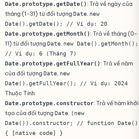
: Trả về ngày của
Date.prototype.getDate()
tháng (1-31) từ đối tượng
.
Date
new
Date().getDate(); // Ví dụ: 20
: Trả về tháng (0-
Date.prototype.getMonth()
11) từ đối tượng
.
Date
new Date().getMonth();
// Ví dụ: 6 (Tháng 7)
: Trả về năm
Date.prototype.getFullYear()
của đối tượng
.
Date
new
Date().getFullYear(); // Ví dụ: 2024
Thuộc Tính
: Trả về hàm khởi
Date.prototype.constructor
tạo của đối tượng
.
Date
(new
Date()).constructor; // function Date()
{ [native code] }