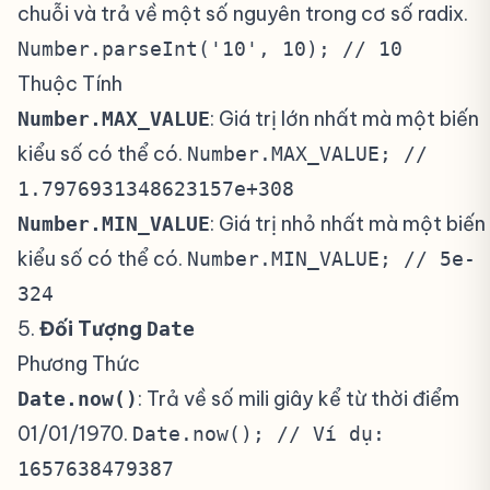
chuỗi và trả về một số nguyên trong cơ số radix.
Number.parseInt('10', 10); // 10
Thuộc Tính
: Giá trị lớn nhất mà một biến
Number.MAX_VALUE
kiểu số có thể có.
Number.MAX_VALUE; //
1.7976931348623157e+308
: Giá trị nhỏ nhất mà một biến
Number.MIN_VALUE
kiểu số có thể có.
Number.MIN_VALUE; // 5e-
324
5.
Đối Tượng
#
Date
Phương Thức
: Trả về số mili giây kể từ thời điểm
Date.now()
01/01/1970.
Date.now(); // Ví dụ:
1657638479387