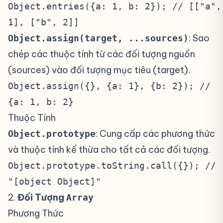
Object.entries({a: 1, b: 2}); // [["a",
1], ["b", 2]]
: Sao
Object.assign(target, ...sources)
chép các thuộc tính từ các đối tượng nguồn
(sources) vào đối tượng mục tiêu (target).
Object.assign({}, {a: 1}, {b: 2}); //
{a: 1, b: 2}
Thuộc Tính
: Cung cấp các phương thức
Object.prototype
và thuộc tính kế thừa cho tất cả các đối tượng.
Object.prototype.toString.call({}); //
"[object Object]"
2.
Đối Tượng
#
Array
Phương Thức