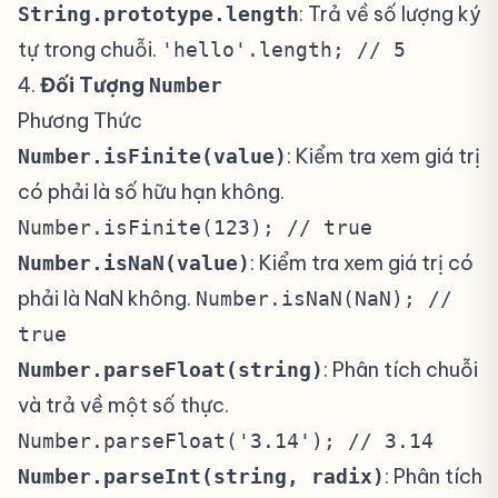
: Trả về số lượng ký
String.prototype.length
tự trong chuỗi.
'hello'.length; // 5
4.
Đối Tượng
#
Number
Phương Thức
: Kiểm tra xem giá trị
Number.isFinite(value)
có phải là số hữu hạn không.
Number.isFinite(123); // true
: Kiểm tra xem giá trị có
Number.isNaN(value)
phải là NaN không.
Number.isNaN(NaN); //
true
: Phân tích chuỗi
Number.parseFloat(string)
và trả về một số thực.
Number.parseFloat('3.14'); // 3.14
: Phân tích
Number.parseInt(string, radix)