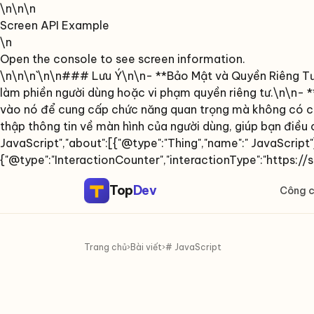
\n\n\n
Screen API Example
\n
Open the console to see screen information.
\n\n\n`\n\n### Lưu Ý\n\n- **Bảo Mật và Quyền Riêng Tư**
làm phiền người dùng hoặc vi phạm quyền riêng tư.\n\n- *
vào nó để cung cấp chức năng quan trọng mà không có các
thập thông tin về màn hình của người dùng, giúp bạn điều 
JavaScript","about":[{"@type":"Thing","name":" JavaScript"}
{"@type":"InteractionCounter","interactionType":"https
Top
Dev
Công 
Trang chủ
›
Bài viết
›
# JavaScript