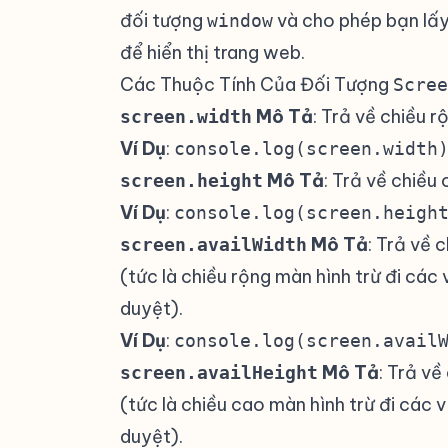
đối tượng
và cho phép bạn lấy
window
để hiển thị trang web.
Các Thuộc Tính Của Đối Tượng
Scree
Mô Tả
: Trả về chiều 
screen.width
Ví Dụ
:
console.log(screen.width
Mô Tả
: Trả về chiều
screen.height
Ví Dụ
:
console.log(screen.heigh
Mô Tả
: Trả về 
screen.availWidth
(tức là chiều rộng màn hình trừ đi các
duyệt).
Ví Dụ
:
console.log(screen.avail
Mô Tả
: Trả v
screen.availHeight
(tức là chiều cao màn hình trừ đi các 
duyệt).