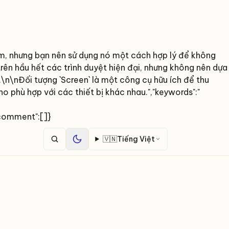
m, nhưng bạn nên sử dụng nó một cách hợp lý để không
rên hầu hết các trình duyệt hiện đại, nhưng không nên dựa
n\nĐối tượng `Screen` là một công cụ hữu ích để thu
o phù hợp với các thiết bị khác nhau.","keywords":"
"comment":[]}
🇻🇳
Tiếng Việt