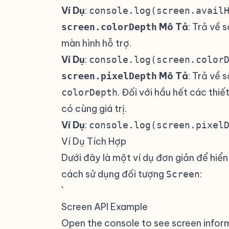
Ví Dụ
:
console.log(screen.avail
Mô Tả
: Trả về 
screen.colorDepth
màn hình hỗ trợ.
Ví Dụ
:
console.log(screen.color
Mô Tả
: Trả về 
screen.pixelDepth
. Đối với hầu hết các thiết
colorDepth
có cùng giá trị.
Ví Dụ
:
console.log(screen.pixel
Ví Dụ Tích Hợp
#
Dưới đây là một ví dụ đơn giản để hiển
cách sử dụng đối tượng
:
Screen
`
Screen API Example
Open the console to see screen infor