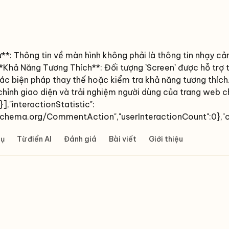
: Thông tin về màn hình không phải là thông tin nhạy cả
*Khả Năng Tương Thích**: Đối tượng `Screen` được hỗ trợ t
 biện pháp thay thế hoặc kiểm tra khả năng tương thích.\
chỉnh giao diện và trải nghiệm người dùng của trang web ch
],"interactionStatistic":
://schema.org/CommentAction","userInteractionCount":0},
cụ
Từ điển AI
Đánh giá
Bài viết
Giới thiệu