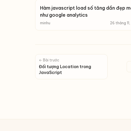
Hàm javascript load số tăng dần đẹp m
như google analytics
minhu
26 tháng 11
← Bài trước
Đối tượng Location trong
JavaScript