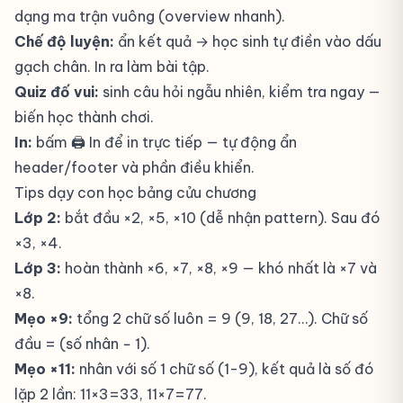
dạng ma trận vuông (overview nhanh).
Chế độ luyện:
ẩn kết quả → học sinh tự điền vào dấu
gạch chân. In ra làm bài tập.
Quiz đố vui:
sinh câu hỏi ngẫu nhiên, kiểm tra ngay —
biến học thành chơi.
In:
bấm 🖨️ In để in trực tiếp — tự động ẩn
header/footer và phần điều khiển.
Tips dạy con học bảng cửu chương
Lớp 2:
bắt đầu ×2, ×5, ×10 (dễ nhận pattern). Sau đó
×3, ×4.
Lớp 3:
hoàn thành ×6, ×7, ×8, ×9 — khó nhất là ×7 và
×8.
Mẹo ×9:
tổng 2 chữ số luôn = 9 (9, 18, 27…). Chữ số
đầu = (số nhân − 1).
Mẹo ×11:
nhân với số 1 chữ số (1-9), kết quả là số đó
lặp 2 lần: 11×3=33, 11×7=77.