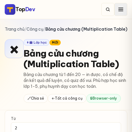
Top
Dev
Trang chủ
/
Công cụ
/
Bảng cửu chương (Multiplication Table)
👩‍🏫 Lớp học
MỚI
✖️
Bảng cửu chương
(Multiplication Table)
Bảng cửu chương từ 1 đến 20 — in được, có chế độ
ẩn kết quả để luyện, có quiz đố vui. Phù hợp học sinh
lớp 1-5, phụ huynh dạy con học toán.
🔗
Chia sẻ
←
Tất cả công cụ
🔒
Browser-only
Từ