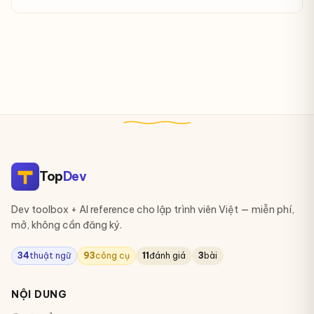
Top
Dev
Dev toolbox + AI reference cho lập trình viên Việt — miễn phí,
mở, không cần đăng ký.
34
thuật ngữ
93
công cụ
11
đánh giá
3
bài
NỘI DUNG