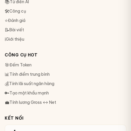
📚
Từ điển AI
🛠
Công cụ
⭐
Đánh giá
📝
Bài viết
ℹ️
Giới thiệu
CÔNG CỤ HOT
🎯
Đếm Token
📊
Tính điểm trung bình
💰
Tính lãi suất ngân hàng
🔑
Tạo mật khẩu mạnh
💼
Tính lương Gross ↔ Net
KẾT NỐI