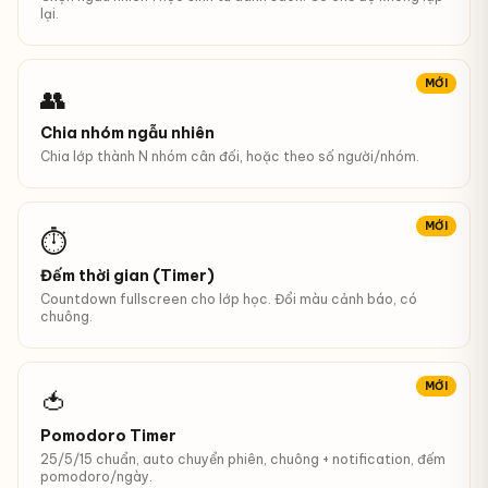
lại.
MỚI
👥
Chia nhóm ngẫu nhiên
Chia lớp thành N nhóm cân đối, hoặc theo số người/nhóm.
MỚI
⏱
Đếm thời gian (Timer)
Countdown fullscreen cho lớp học. Đổi màu cảnh báo, có
chuông.
MỚI
🍅
Pomodoro Timer
25/5/15 chuẩn, auto chuyển phiên, chuông + notification, đếm
pomodoro/ngày.