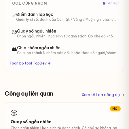
TOOL CÙNG NHÓM
‍🏫 Lớp học
Điểm danh lớp học
✅
Quản lý sĩ số, đánh dấu Có mặt / Vắng / Muộn, ghi chú, lưu
phiên, xuất CSV.
Quay số ngẫu nhiên
🎲
Chọn ngẫu nhiên 1 học sinh từ danh sách. Có chế độ không
lặp lại.
Chia nhóm ngẫu nhiên
👥
Chia lớp thành N nhóm cân đối, hoặc theo số người/nhóm.
Toàn bộ tool TopDev →
Công cụ liên quan
Xem tất cả công cụ →
MỚI
🎲
Quay số ngẫu nhiên
Chọn ngẫu nhiên 1 học sinh từ danh sách. Có chế độ không lặp