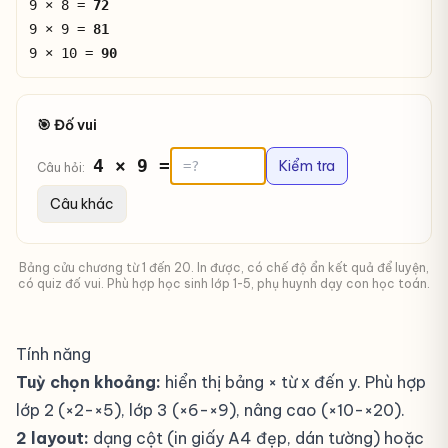
9 × 8 =
72
9 × 9 =
81
9 × 10 =
90
🎯 Đố vui
4 × 9 =
Kiểm tra
Câu hỏi:
Câu khác
Bảng cửu chương từ 1 đến 20. In được, có chế độ ẩn kết quả để luyện,
có quiz đố vui. Phù hợp học sinh lớp 1-5, phụ huynh dạy con học toán.
Tính năng
Tuỳ chọn khoảng:
hiển thị bảng × từ x đến y. Phù hợp
lớp 2 (×2-×5), lớp 3 (×6-×9), nâng cao (×10-×20).
2 layout:
dạng cột (in giấy A4 đẹp, dán tường) hoặc