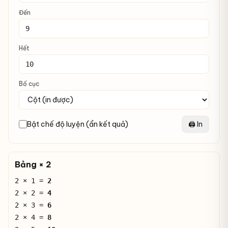
Đến
Hết
Bố cục
Bật chế độ luyện (ẩn kết quả)
🖨️ In
Bảng × 2
2 × 1 =
2
2 × 2 =
4
2 × 3 =
6
2 × 4 =
8