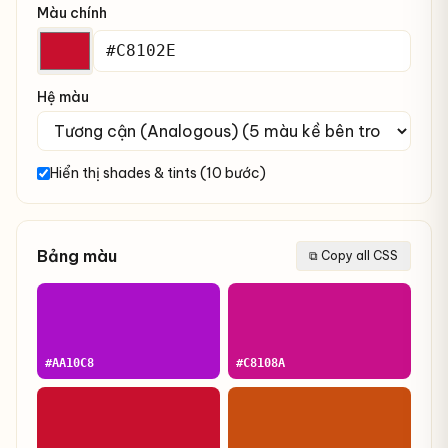
Màu chính
Hệ màu
Hiển thị shades & tints (10 bước)
Bảng màu
⧉ Copy all CSS
#AA10C8
#C8108A