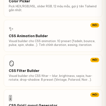
Color Picker
Pick HEX/RGB/HSL, slider RGB, 12 màu mẫu, gợi ý tên Tailwind
gần nhất.
MỚI
✨
CSS Animation Builder
Visual builder cho CSS animation. 10 preset (fadeIn, bounce,
pulse, spin, shake…). Tinh chỉnh duration, easing, iteration.
MỚI
🪞
CSS Filter Builder
Visual builder cho CSS filter — blur, brightness, sepia, hue-
rotate, drop-shadow. 8 preset (Vintage, Polaroid, Noir…).
MỚI
🎚
CSS Grid Layout Generator