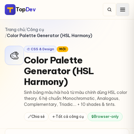
Top
Dev
Trang chủ
/
Công cụ
/
Color Palette Generator (HSL Harmony)
🎨 CSS & Design
MỚI
🎨
Color Palette
Generator (HSL
Harmony)
Sinh bảng màu hài hoà từ màu chính dùng HSL color
theory. 6 hệ chuẩn: Monochromatic, Analogous,
Complementary, Triadic… + 10 shades & tints.
🔗
Chia sẻ
←
Tất cả công cụ
🔒
Browser-only