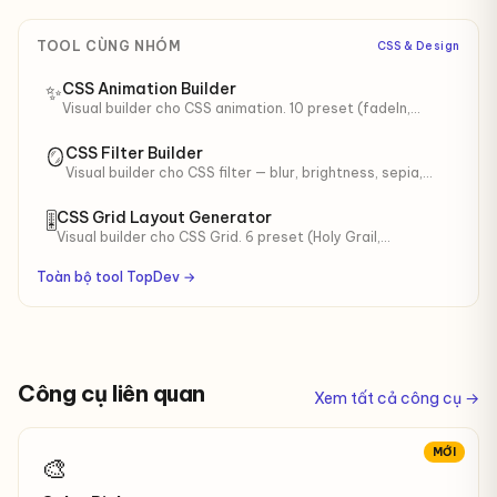
TOOL CÙNG NHÓM
CSS & Design
CSS Animation Builder
✨
Visual builder cho CSS animation. 10 preset (fadeIn,
bounce, pulse, spin, shake…). Tinh chỉnh duration, easing,
iteration.
CSS Filter Builder
🪞
Visual builder cho CSS filter — blur, brightness, sepia,
hue-rotate, drop-shadow. 8 preset (Vintage, Polaroid,
Noir…).
CSS Grid Layout Generator
🎚
Visual builder cho CSS Grid. 6 preset (Holy Grail,
Magazine, Auto-fit…). Live preview + copy CSS.
Toàn bộ tool TopDev →
Công cụ liên quan
Xem tất cả công cụ →
MỚI
🎨