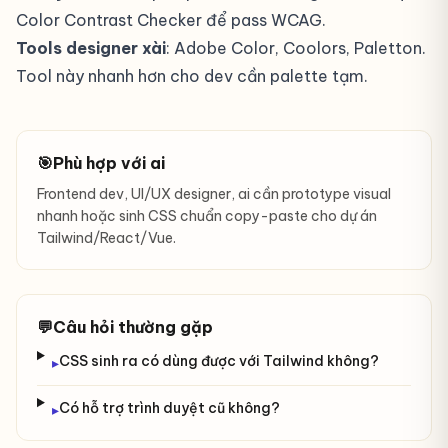
Color Contrast Checker
để pass WCAG.
Tools designer xài
: Adobe Color, Coolors, Paletton.
Tool này nhanh hơn cho dev cần palette tạm.
🎯
Phù hợp với ai
Frontend dev, UI/UX designer, ai cần prototype visual
nhanh hoặc sinh CSS chuẩn copy-paste cho dự án
Tailwind/React/Vue.
💬
Câu hỏi thường gặp
CSS sinh ra có dùng được với Tailwind không?
▸
Có hỗ trợ trình duyệt cũ không?
▸