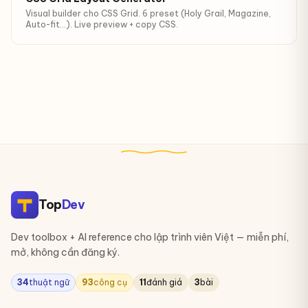
Visual builder cho CSS Grid. 6 preset (Holy Grail, Magazine,
Auto-fit…). Live preview + copy CSS.
Top
Dev
Dev toolbox + AI reference cho lập trình viên Việt — miễn phí,
mở, không cần đăng ký.
34
thuật ngữ
93
công cụ
11
đánh giá
3
bài