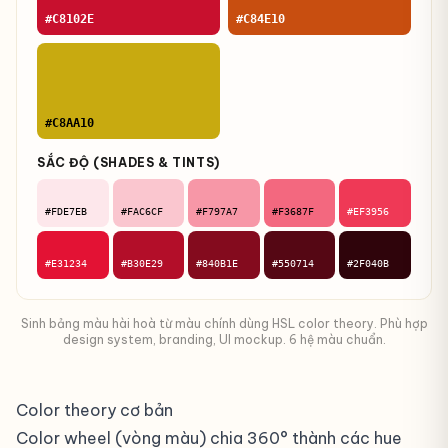
#C8102E
#C84E10
#C8AA10
SẮC ĐỘ (SHADES & TINTS)
#FDE7EB
#FAC6CF
#F797A7
#F3687F
#EF3956
#E31234
#B30E29
#840B1E
#550714
#2F040B
Sinh bảng màu hài hoà từ màu chính dùng HSL color theory. Phù hợp
design system, branding, UI mockup. 6 hệ màu chuẩn.
Color theory cơ bản
Color wheel (vòng màu) chia 360° thành các hue