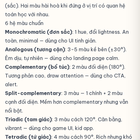
(sắc). Hai màu hài hoà khi đứng ở vị trí có quan hệ
toán học với nhau.
6 hệ màu chuẩn
Monochromatic (đơn sắc)
: 1 hue, đổi lightness. An
toàn, minimal — dùng cho UI tinh giản.
Analogous (tương cận)
: 3-5 màu kề bên (±30°).
Êm dịu, tự nhiên — dùng cho landing page calm.
Complementary (bổ túc)
: 2 màu đối diện (180°).
Tương phản cao, draw attention — dùng cho CTA,
alert.
Split-complementary
: 3 màu — 1 chính + 2 màu
cạnh đối diện. Mềm hơn complementary nhưng vẫn
nổi bật.
Triadic (tam giác)
: 3 màu cách 120°. Cân bằng,
vibrant — dùng cho game UI, kid app.
Tetradic (tứ giác)
: 4 màu cách 90°. Rich nhưng khó