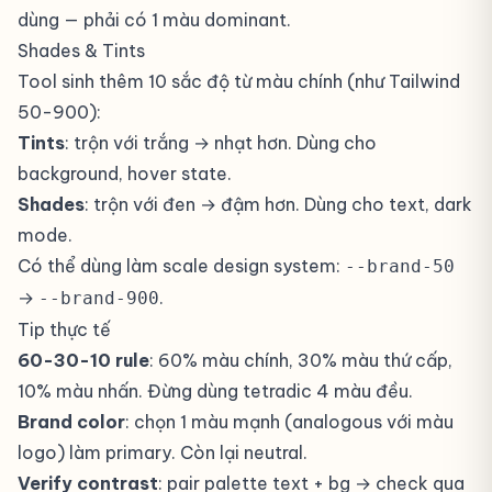
dùng — phải có 1 màu dominant.
Shades & Tints
Tool sinh thêm 10 sắc độ từ màu chính (như Tailwind
50-900):
Tints
: trộn với trắng → nhạt hơn. Dùng cho
background, hover state.
Shades
: trộn với đen → đậm hơn. Dùng cho text, dark
mode.
Có thể dùng làm scale design system:
--brand-50
→
.
--brand-900
Tip thực tế
60-30-10 rule
: 60% màu chính, 30% màu thứ cấp,
10% màu nhấn. Đừng dùng tetradic 4 màu đều.
Brand color
: chọn 1 màu mạnh (analogous với màu
logo) làm primary. Còn lại neutral.
Verify contrast
: pair palette text + bg → check qua