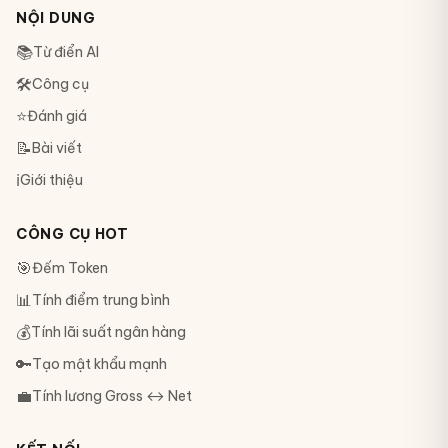
NỘI DUNG
📚
Từ điển AI
🛠
Công cụ
⭐
Đánh giá
📝
Bài viết
ℹ️
Giới thiệu
CÔNG CỤ HOT
🎯
Đếm Token
📊
Tính điểm trung bình
💰
Tính lãi suất ngân hàng
🔑
Tạo mật khẩu mạnh
💼
Tính lương Gross ↔ Net