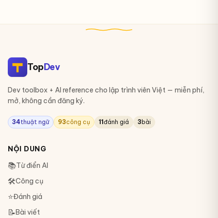
Top
Dev
Dev toolbox + AI reference cho lập trình viên Việt — miễn phí,
mở, không cần đăng ký.
34
thuật ngữ
93
công cụ
11
đánh giá
3
bài
NỘI DUNG
📚
Từ điển AI
🛠
Công cụ
⭐
Đánh giá
📝
Bài viết