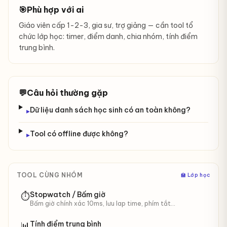
🎯
Phù hợp với ai
Giáo viên cấp 1-2-3, gia sư, trợ giảng — cần tool tổ
chức lớp học: timer, điểm danh, chia nhóm, tính điểm
trung bình.
💬
Câu hỏi thường gặp
Dữ liệu danh sách học sinh có an toàn không?
▸
Tool có offline được không?
▸
TOOL CÙNG NHÓM
‍🏫 Lớp học
Stopwatch / Bấm giờ
⏱️
Bấm giờ chính xác 10ms, lưu lap time, phím tắt
Space/L/R. Phù hợp lớp học, thí nghiệm, thể thao.
Tính điểm trung bình
📊