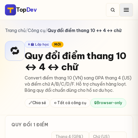
Top
Dev
Trang chủ
/
Công cụ
/
Quy đổi điểm thang 10 ↔ 4 ↔ chữ
👩‍🏫 Lớp học
MỚI
🔁
Quy đổi điểm thang 10
↔ 4 ↔ chữ
Convert điểm thang 10 (VN) sang GPA thang 4 (US)
và điểm chữ A/B/C/D/F. Hỗ trợ chuyển hàng loạt.
Bảng quy đổi chuẩn dùng cho hồ sơ du học.
🔗
Chia sẻ
←
Tất cả công cụ
🔒
Browser-only
QUY ĐỔI 1 ĐIỂM
Thang 4 (GPA)
Chữ (US)