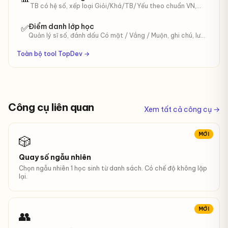
TB có hệ số, xếp loại Giỏi/Khá/TB/Yếu theo chuẩn VN,
biểu đồ phân bố.
Điểm danh lớp học
✅
Quản lý sĩ số, đánh dấu Có mặt / Vắng / Muộn, ghi chú, lưu
phiên, xuất CSV.
Toàn bộ tool TopDev →
Công cụ liên quan
Xem tất cả công cụ →
MỚI
🎲
Quay số ngẫu nhiên
Chọn ngẫu nhiên 1 học sinh từ danh sách. Có chế độ không lặp
lại.
MỚI
👥