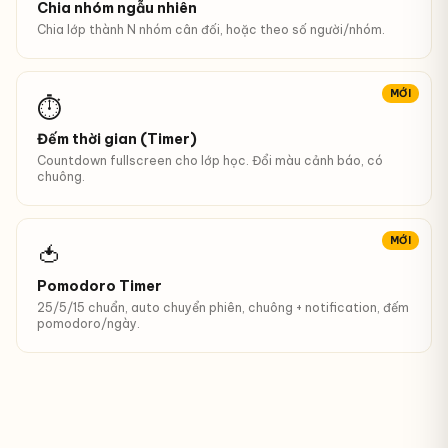
Chia nhóm ngẫu nhiên
Chia lớp thành N nhóm cân đối, hoặc theo số người/nhóm.
MỚI
⏱
Đếm thời gian (Timer)
Countdown fullscreen cho lớp học. Đổi màu cảnh báo, có
chuông.
MỚI
🍅
Pomodoro Timer
25/5/15 chuẩn, auto chuyển phiên, chuông + notification, đếm
pomodoro/ngày.