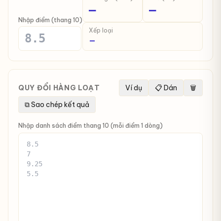
—
—
Nhập điểm (thang 10)
Xếp loại
—
QUY ĐỔI HÀNG LOẠT
Ví dụ
📋 Dán
🗑
⧉ Sao chép kết quả
Nhập danh sách điểm thang 10 (mỗi điểm 1 dòng)