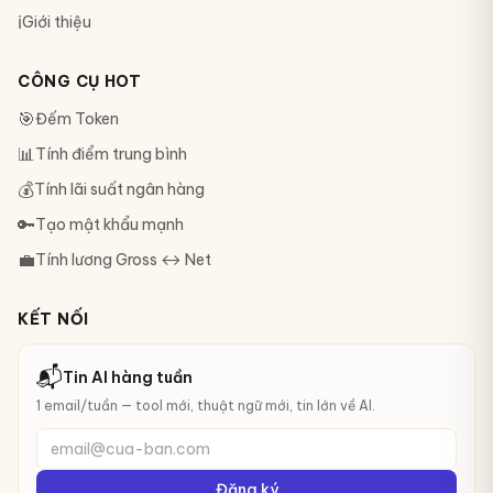
ℹ️
Giới thiệu
CÔNG CỤ HOT
🎯
Đếm Token
📊
Tính điểm trung bình
💰
Tính lãi suất ngân hàng
🔑
Tạo mật khẩu mạnh
💼
Tính lương Gross ↔ Net
KẾT NỐI
📬
Tin AI hàng tuần
1 email/tuần — tool mới, thuật ngữ mới, tin lớn về AI.
email@cua-ban.com
Đăng ký