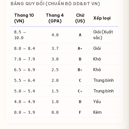
BẢNG QUY ĐỔI (CHUẨN BỘ GD&ĐT VN)
Thang 10
Thang 4
Chữ
Xếp loại
(VN)
(GPA)
(US)
Giỏi (Xuất
8.5 –
4.0
A
sắc)
10.0
Giỏi
8.0 – 8.4
3.7
A-
Khá
7.0 – 7.9
3.0
B
Khá
6.5 – 6.9
2.5
B-
Trung bình
5.5 – 6.4
2.0
C
Trung bình
5.0 – 5.4
1.5
C-
Yếu
4.0 – 4.9
1.0
D
Kém
0.0 – 3.9
0.0
F