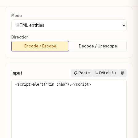
Mode
Direction
Encode / Escape
Decode / Unescape
Input
📋 Paste
⇅ Đổi chiều
🗑