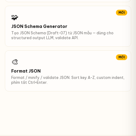
MỚI
🧩
JSON Schema Generator
Tạo JSON Schema (Draft-07) từ JSON mẫu — dùng cho
structured output LLM, validate API.
MỚI
🎨
Format JSON
Format / minify / validate JSON. Sort key A-Z, custom indent,
phím tắt Ctrl+Enter.