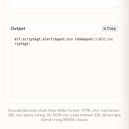
Output
⧉ Copy
&lt;script&gt;alert(&quot;xin chào&quot;);&lt;/sc
ript&gt;
Encode/decode chuỗi theo nhiều format. HTML cho <textarea>,
URL cho query string, JS/JSON cho code embed, SQL để escape
literal trong WHERE clause.