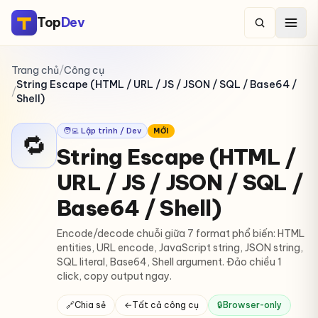
Top
Dev
Trang chủ
/
Công cụ
String Escape (HTML / URL / JS / JSON / SQL / Base64 /
/
Shell)
🧑‍💻 Lập trình / Dev
MỚI
🔁
String Escape (HTML /
URL / JS / JSON / SQL /
Base64 / Shell)
Encode/decode chuỗi giữa 7 format phổ biến: HTML
entities, URL encode, JavaScript string, JSON string,
SQL literal, Base64, Shell argument. Đảo chiều 1
click, copy output ngay.
🔗
Chia sẻ
←
Tất cả công cụ
🔒
Browser-only