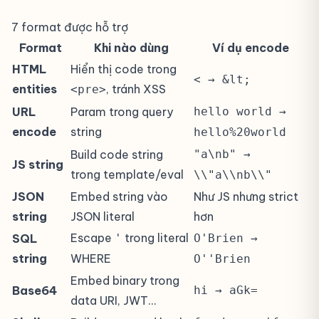
7 format được hỗ trợ
Format
Khi nào dùng
Ví dụ encode
HTML
Hiển thị code trong
< → &lt;
entities
, tránh XSS
<pre>
URL
Param trong query
hello world →
encode
string
hello%20world
Build code string
"a\nb" →
JS string
trong template/eval
\\"a\\nb\\"
JSON
Embed string vào
Như JS nhưng strict
string
JSON literal
hơn
Escape
trong literal
SQL
'
O'Brien →
string
WHERE
O''Brien
Embed binary trong
Base64
hi → aGk=
data URI, JWT…