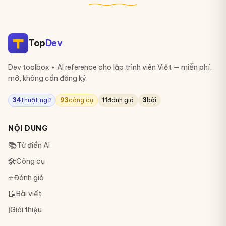
Top
Dev
Dev toolbox + AI reference cho lập trình viên Việt — miễn phí,
mở, không cần đăng ký.
34
thuật ngữ
93
công cụ
11
đánh giá
3
bài
NỘI DUNG
📚
Từ điển AI
🛠
Công cụ
⭐
Đánh giá
📝
Bài viết
ℹ️
Giới thiệu