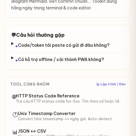
diagram Mermaid, viết commit chuẩn… Toolkit dùng
hằng ngày trong terminal & code editor.
💬
Câu hỏi thường gặp
Code/token tôi paste có gửi đi đâu không?
▸
Có hỗ trợ offline / cài thành PWA không?
▸
TOOL CÙNG NHÓM
‍💻 Lập trình / Dev
HTTP Status Code Reference
🌐
Tra cứu HTTP status code 1xx-5xx. Tìm theo số hoặc tên,
click để copy. Hữu ích debug API.
Unix Timestamp Converter
🕐
Convert Unix timestamp ↔ ngày giờ. Auto-detect
giây/ms, hiển thị local + UTC + ISO + relative.
JSON ↔ CSV
📊