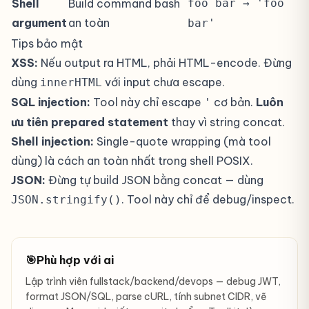
Shell
Build command bash
foo bar → 'foo
argument
an toàn
bar'
Tips bảo mật
XSS:
Nếu output ra HTML, phải HTML-encode. Đừng
dùng
với input chưa escape.
innerHTML
SQL injection:
Tool này chỉ escape
cơ bản.
Luôn
'
ưu tiên prepared statement
thay vì string concat.
Shell injection:
Single-quote wrapping (mà tool
dùng) là cách an toàn nhất trong shell POSIX.
JSON:
Đừng tự build JSON bằng concat — dùng
. Tool này chỉ để debug/inspect.
JSON.stringify()
🎯
Phù hợp với ai
Lập trình viên fullstack/backend/devops — debug JWT,
format JSON/SQL, parse cURL, tính subnet CIDR, vẽ