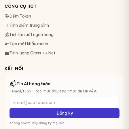
CÔNG CỤ HOT
🎯
Đếm Token
📊
Tính điểm trung bình
💰
Tính lãi suất ngân hàng
🔑
Tạo mật khẩu mạnh
💼
Tính lương Gross ↔ Net
KẾT NỐI
📬
Tin AI hàng tuần
1 email/tuần — tool mới, thuật ngữ mới, tin lớn về AI.
email@cua-ban.com
Đăng ký
Không spam, hủy đăng ký mọi lúc.