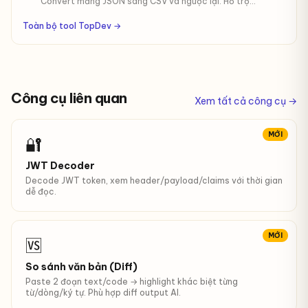
Convert mảng JSON sang CSV và ngược lại. Hỗ trợ
delimiter tuỳ chọn, flatten nested objects.
Toàn bộ tool TopDev →
Công cụ liên quan
Xem tất cả công cụ →
MỚI
🔐
JWT Decoder
Decode JWT token, xem header/payload/claims với thời gian
dễ đọc.
MỚI
🆚
So sánh văn bản (Diff)
Paste 2 đoạn text/code → highlight khác biệt từng
từ/dòng/ký tự. Phù hợp diff output AI.