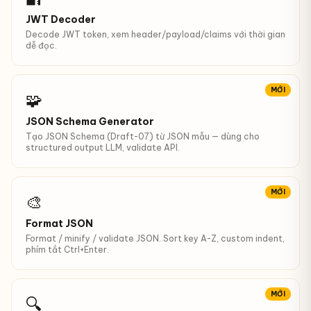
JWT Decoder
Decode JWT token, xem header/payload/claims với thời gian
dễ đọc.
MỚI
🧩
JSON Schema Generator
Tạo JSON Schema (Draft-07) từ JSON mẫu — dùng cho
structured output LLM, validate API.
MỚI
🎨
Format JSON
Format / minify / validate JSON. Sort key A-Z, custom indent,
phím tắt Ctrl+Enter.
MỚI
🔍