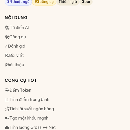
34
thuật ngữ
93
công cụ
11
đánh giá
3
bài
NỘI DUNG
📚
Từ điển AI
🛠
Công cụ
⭐
Đánh giá
📝
Bài viết
ℹ️
Giới thiệu
CÔNG CỤ HOT
🎯
Đếm Token
📊
Tính điểm trung bình
💰
Tính lãi suất ngân hàng
🔑
Tạo mật khẩu mạnh
💼
Tính lương Gross ↔ Net