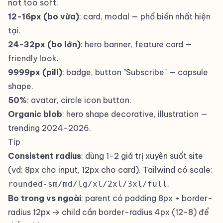
not too soft.
12-16px (bo vừa)
: card, modal — phổ biến nhất hiện
tại.
24-32px (bo lớn)
: hero banner, feature card —
friendly look.
9999px (pill)
: badge, button "Subscribe" — capsule
shape.
50%
: avatar, circle icon button.
Organic blob
: hero shape decorative, illustration —
trending 2024-2026.
Tip
Consistent radius
: dùng 1-2 giá trị xuyên suốt site
(vd: 8px cho input, 12px cho card). Tailwind có scale:
.
rounded-sm/md/lg/xl/2xl/3xl/full
Bo trong vs ngoài
: parent có padding 8px + border-
radius 12px → child cần border-radius 4px (12-8) để