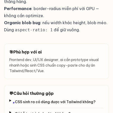
thẳng hàng.
Performance
: border-radius miễn phí với GPU —
không cần optimize.
Organic blob bug
: nếu width khác height, blob méo.
Dùng
để giữ vuông.
aspect-ratio: 1
🎯
Phù hợp với ai
Frontend dev, UI/UX designer, ai cần prototype visual
nhanh hoặc sinh CSS chuẩn copy-paste cho dự án
Tailwind/React/Vue.
💬
Câu hỏi thường gặp
CSS sinh ra có dùng được với Tailwind không?
▸