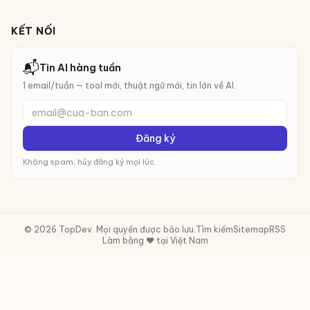
KẾT NỐI
📬
Tin AI hàng tuần
1 email/tuần — tool mới, thuật ngữ mới, tin lớn về AI.
email@cua-ban.com
Đăng ký
Không spam, hủy đăng ký mọi lúc.
© 2026 TopDev. Mọi quyền được bảo lưu.
Tìm kiếm
Sitemap
RSS
Làm bằng ❤️ tại Việt Nam