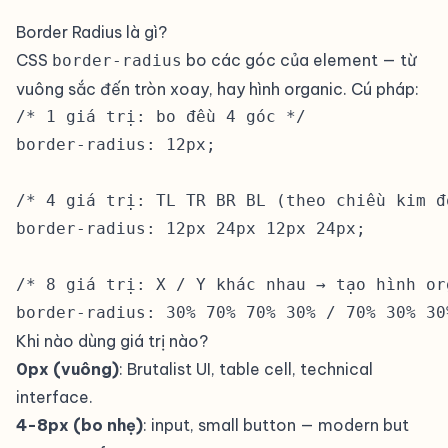
Border Radius là gì?
CSS
bo các góc của element — từ
border-radius
vuông sắc đến tròn xoay, hay hình organic. Cú pháp:
/* 1 giá trị: bo đều 4 góc */

border-radius: 12px;

/* 4 giá trị: TL TR BR BL (theo chiều kim đồ
border-radius: 12px 24px 12px 24px;

/* 8 giá trị: X / Y khác nhau → tạo hình org
border-radius: 30% 70% 70% 30% / 70% 30% 30
Khi nào dùng giá trị nào?
0px (vuông)
: Brutalist UI, table cell, technical
interface.
4-8px (bo nhẹ)
: input, small button — modern but