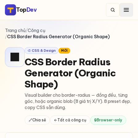
Top
Dev
Trang chủ
/
Công cụ
/
CSS Border Radius Generator (Organic Shape)
🎨 CSS & Design
MỚI
⬛
CSS Border Radius
Generator (Organic
Shape)
Visual builder cho border-radius — đồng đều, từng
góc, hoặc organic blob (8 giá trị X/Y). 8 preset đẹp,
copy CSS sẵn dùng.
🔗
Chia sẻ
←
Tất cả công cụ
🔒
Browser-only