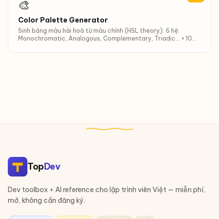
🎨
Color Palette Generator
Sinh bảng màu hài hoà từ màu chính (HSL theory). 6 hệ:
Monochromatic, Analogous, Complementary, Triadic… + 10
shades.
Top
Dev
Dev toolbox + AI reference cho lập trình viên Việt — miễn phí,
mở, không cần đăng ký.