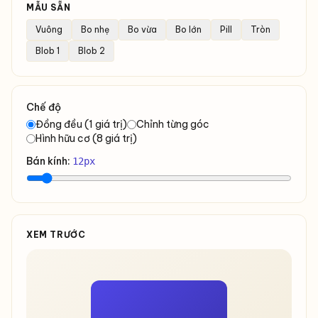
MẪU SẴN
Vuông
Bo nhẹ
Bo vừa
Bo lớn
Pill
Tròn
Blob 1
Blob 2
Chế độ
Đồng đều (1 giá trị)
Chỉnh từng góc
Hình hữu cơ (8 giá trị)
Bán kính:
12px
XEM TRƯỚC