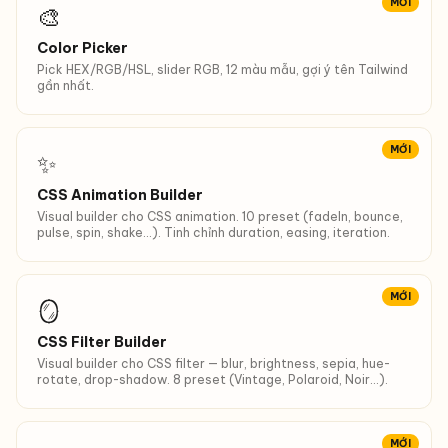
MỚI
🎨
Color Picker
Pick HEX/RGB/HSL, slider RGB, 12 màu mẫu, gợi ý tên Tailwind
gần nhất.
MỚI
✨
CSS Animation Builder
Visual builder cho CSS animation. 10 preset (fadeIn, bounce,
pulse, spin, shake…). Tinh chỉnh duration, easing, iteration.
MỚI
🪞
CSS Filter Builder
Visual builder cho CSS filter — blur, brightness, sepia, hue-
rotate, drop-shadow. 8 preset (Vintage, Polaroid, Noir…).
MỚI