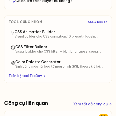
Có hỗ trợ trình duyệt cũ không?
▸
TOOL CÙNG NHÓM
CSS & Design
CSS Animation Builder
✨
Visual builder cho CSS animation. 10 preset (fadeIn,
bounce, pulse, spin, shake…). Tinh chỉnh duration, easing,
iteration.
CSS Filter Builder
🪞
Visual builder cho CSS filter — blur, brightness, sepia,
hue-rotate, drop-shadow. 8 preset (Vintage, Polaroid,
Noir…).
Color Palette Generator
🎨
Sinh bảng màu hài hoà từ màu chính (HSL theory). 6 hệ:
Monochromatic, Analogous, Complementary, Triadic… +
10 shades.
Toàn bộ tool TopDev →
Công cụ liên quan
Xem tất cả công cụ →