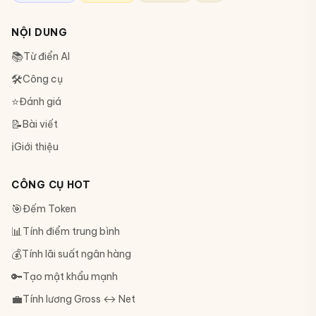
NỘI DUNG
📚
Từ điển AI
🛠
Công cụ
⭐
Đánh giá
📝
Bài viết
ℹ️
Giới thiệu
CÔNG CỤ HOT
🎯
Đếm Token
📊
Tính điểm trung bình
💰
Tính lãi suất ngân hàng
🔑
Tạo mật khẩu mạnh
💼
Tính lương Gross ↔ Net