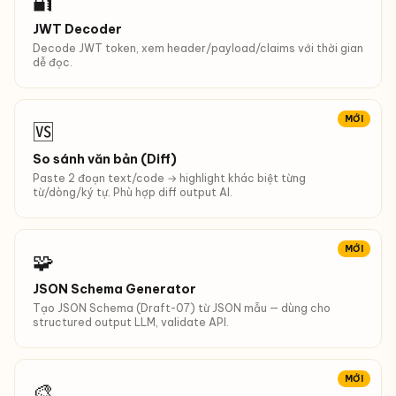
🔐
JWT Decoder
Decode JWT token, xem header/payload/claims với thời gian
dễ đọc.
MỚI
🆚
So sánh văn bản (Diff)
Paste 2 đoạn text/code → highlight khác biệt từng
từ/dòng/ký tự. Phù hợp diff output AI.
MỚI
🧩
JSON Schema Generator
Tạo JSON Schema (Draft-07) từ JSON mẫu — dùng cho
structured output LLM, validate API.
MỚI
🎨