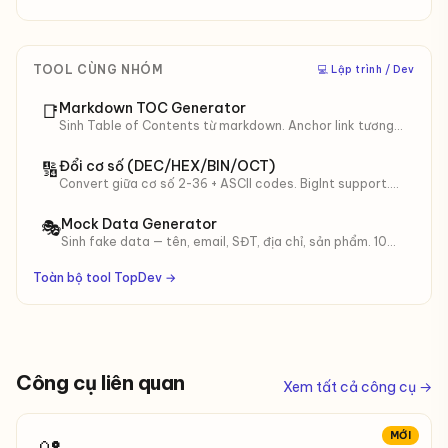
TOOL CÙNG NHÓM
‍💻 Lập trình / Dev
Markdown TOC Generator
📑
Sinh Table of Contents từ markdown. Anchor link tương
thích GitHub. Bỏ dấu tiếng Việt, numbered list, checklist.
Đổi cơ số (DEC/HEX/BIN/OCT)
🔢
Convert giữa cơ số 2-36 + ASCII codes. BigInt support.
Phù hợp debug bitwise, CS101, đọc memory dump.
Mock Data Generator
🎭
Sinh fake data — tên, email, SĐT, địa chỉ, sản phẩm. 10
locale (VN/ID/JP/KR…), output JSON/CSV/SQL.
Toàn bộ tool TopDev →
Công cụ liên quan
Xem tất cả công cụ →
MỚI