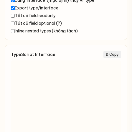
Dùng `interface` (mặc định) thay vì `type`
Export type/interface
Tất cả field readonly
Tất cả field optional (?)
Inline nested types (không tách)
TypeScript Interface
⧉ Copy