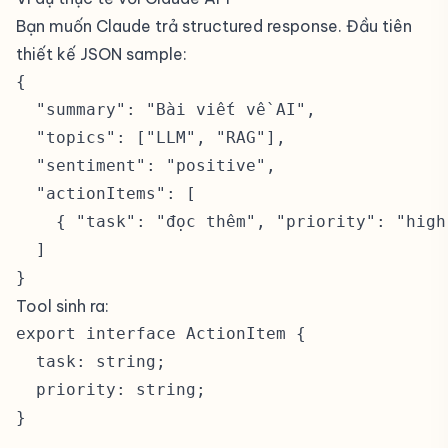
Bạn muốn Claude trả structured response. Đầu tiên
thiết kế JSON sample:
{

  "summary": "Bài viết về AI",

  "topics": ["LLM", "RAG"],

  "sentiment": "positive",

  "actionItems": [

    { "task": "đọc thêm", "priority": "high"
  ]

}
Tool sinh ra:
export interface ActionItem {

  task: string;

  priority: string;

}
