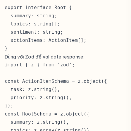
export interface Root {

  summary: string;

  topics: string[];

  sentiment: string;

  actionItems: ActionItem[];

}
Dùng với Zod để validate response:
import { z } from 'zod';

const ActionItemSchema = z.object({

  task: z.string(),

  priority: z.string(),

});

const RootSchema = z.object({

  summary: z.string(),

  topics: z.array(z.string()),
