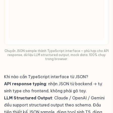
Chuyển JSON sample thành TypeScript interface — phù hợp cho API
response, dữ liệu LLM structured output, mock data. 100% chạy
trong browser.
Khi nào cần TypeScript interface từ JSON?
API response typing
: nhận JSON từ backend → tự
sinh type cho frontend, không phải gõ tay.
LLM Structured Output
: Claude / OpenAI / Gemini
đều support structured output theo schema. Đầu
tiên thiết kế JSON sample, dùng tool sinh TS, dùng