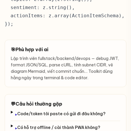
  sentiment: z.string(),

  actionItems: z.array(ActionItemSchema),

});
🎯
Phù hợp với ai
Lập trình viên fullstack/backend/devops — debug JWT,
format JSON/SQL, parse cURL, tính subnet CIDR, vẽ
diagram Mermaid, viết commit chuẩn… Toolkit dùng
hằng ngày trong terminal & code editor.
💬
Câu hỏi thường gặp
Code/token tôi paste có gửi đi đâu không?
▸
Có hỗ trợ offline / cài thành PWA không?
▸