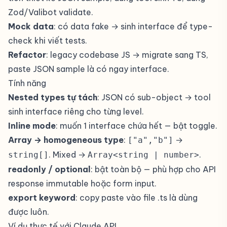
Zod/Valibot validate.
Mock data
: có data fake → sinh interface để type-
check khi viết tests.
Refactor
: legacy codebase JS → migrate sang TS,
paste JSON sample là có ngay interface.
Tính năng
Nested types tự tách
: JSON có sub-object → tool
sinh interface riêng cho từng level.
Inline mode
: muốn 1 interface chứa hết — bật toggle.
Array → homogeneous type
:
→
["a","b"]
. Mixed →
.
string[]
Array<string | number>
readonly / optional
: bật toàn bộ — phù hợp cho API
response immutable hoặc form input.
export keyword
: copy paste vào file .ts là dùng
được luôn.
Ví dụ thực tế với Claude API