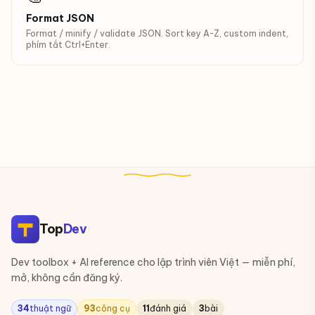
Format JSON
Format / minify / validate JSON. Sort key A-Z, custom indent,
phím tắt Ctrl+Enter.
Top
Dev
Dev toolbox + AI reference cho lập trình viên Việt — miễn phí,
mở, không cần đăng ký.
34
thuật ngữ
93
công cụ
11
đánh giá
3
bài