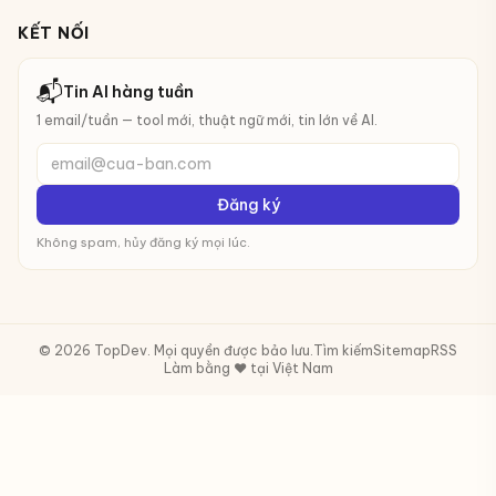
KẾT NỐI
📬
Tin AI hàng tuần
1 email/tuần — tool mới, thuật ngữ mới, tin lớn về AI.
email@cua-ban.com
Đăng ký
Không spam, hủy đăng ký mọi lúc.
© 2026 TopDev. Mọi quyền được bảo lưu.
Tìm kiếm
Sitemap
RSS
Làm bằng ❤️ tại Việt Nam