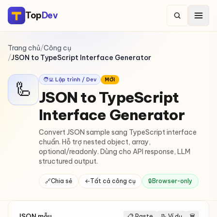
Top
Dev
Trang chủ
/
Công cụ
/
JSON to TypeScript Interface Generator
🧑‍💻 Lập trình / Dev
MỚI
🦾
JSON to TypeScript
Interface Generator
Convert JSON sample sang TypeScript interface
chuẩn. Hỗ trợ nested object, array,
optional/readonly. Dùng cho API response, LLM
structured output.
🔗
Chia sẻ
←
Tất cả công cụ
🔒
Browser-only
JSON mẫu
📋 Paste
📝 Ví dụ
🗑