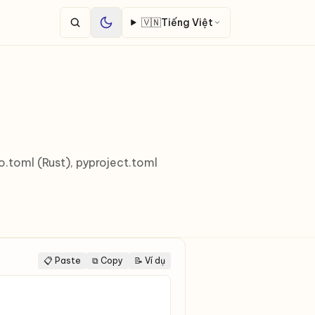
🇻🇳
Tiếng Việt
.toml (Rust), pyproject.toml
📋 Paste
⧉ Copy
📝 Ví dụ