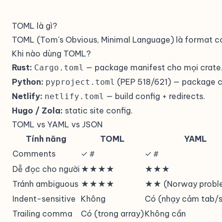
TOML là gì?
TOML (Tom's Obvious, Minimal Language) là format confi
Khi nào dùng TOML?
Rust:
— package manifest cho mọi crate
Cargo.toml
Python:
(PEP 518/621) — package c
pyproject.toml
Netlify:
— build config + redirects.
netlify.toml
Hugo / Zola:
static site config.
TOML vs YAML vs JSON
Tính năng
TOML
YAML
Comments
✓
✓
#
#
Dễ đọc cho người
★★★★
★★★
Tránh ambiguous
★★★★
★★ (Norway probl
Indent-sensitive
Không
Có (nhạy cảm tab/
Trailing comma
Có (trong array)
Không cần