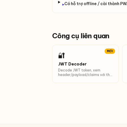
Có hỗ trợ offline / cài thành P
▸
Công cụ liên quan
MỚI
🔐
JWT Decoder
Decode JWT token, xem
header/payload/claims với thời
gian dễ đọc.