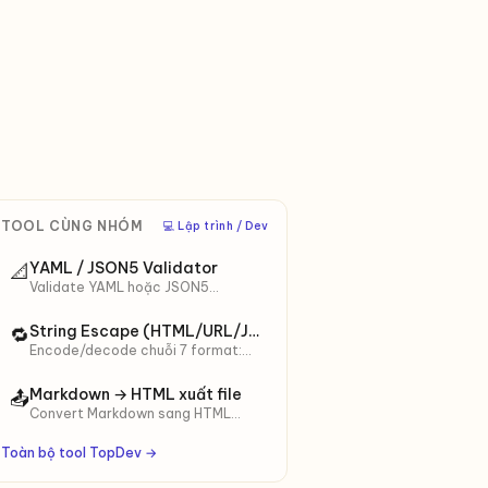
TOOL CÙNG NHÓM
‍💻 Lập trình / Dev
YAML / JSON5 Validator
📐
Validate YAML hoặc JSON5
(comments, trailing comma) →
output JSON chuẩn. Phù hợp
String Escape (HTML/URL/JS/SQL/Base64)
🔁
GitHub Actions, K8s, tsconfig.
Encode/decode chuỗi 7 format:
HTML entities, URL, JavaScript,
JSON, SQL, Base64, Shell. Đảo
Markdown → HTML xuất file
📤
chiều 1 click.
Convert Markdown sang HTML
chuẩn để publish blog, gửi email,
đăng WordPress. 3 theme CSS
Toàn bộ tool TopDev →
(GitHub, sạch, không CSS) + dark
mode + tải .html.