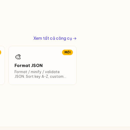
Xem tất cả công cụ →
MỚI
🎨
Format JSON
Format / minify / validate
JSON. Sort key A-Z, custom
indent, phím tắt Ctrl+Enter.