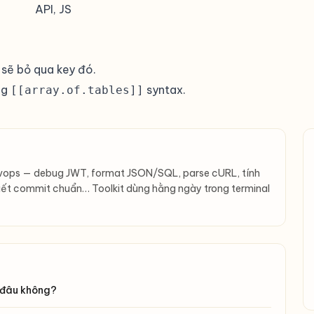
API, JS
 sẽ bỏ qua key đó.
ng
syntax.
[[array.of.tables]]
evops — debug JWT, format JSON/SQL, parse cURL, tính
iết commit chuẩn… Toolkit dùng hằng ngày trong terminal
 đâu không?