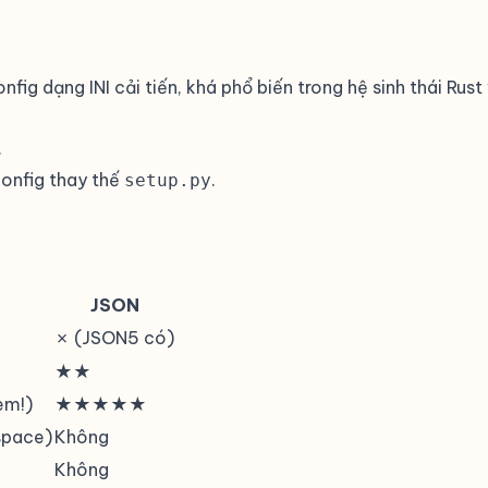
g dạng INI cải tiến, khá phổ biến trong hệ sinh thái Rust
.
onfig thay thế
.
setup.py
JSON
✗ (JSON5 có)
★★
em!)
★★★★★
space)
Không
Không