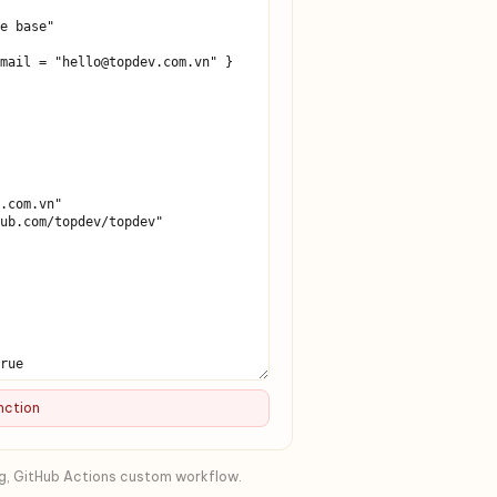
nction
g, GitHub Actions custom workflow.