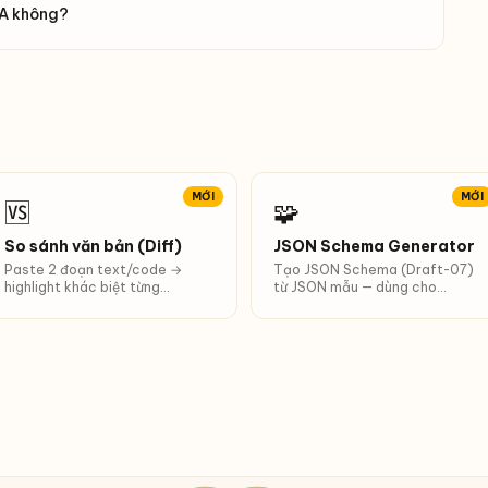
WA không?
MỚI
MỚI
🆚
🧩
So sánh văn bản (Diff)
JSON Schema Generator
Paste 2 đoạn text/code →
Tạo JSON Schema (Draft-07)
highlight khác biệt từng
từ JSON mẫu — dùng cho
từ/dòng/ký tự. Phù hợp diff
structured output LLM,
output AI.
validate API.