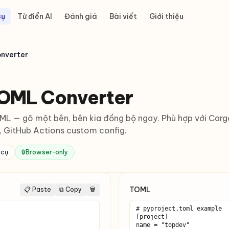
cụ
Từ điển AI
Đánh giá
Bài viết
Giới thiệu
nverter
OML Converter
L — gõ một bên, bên kia đồng bộ ngay. Phù hợp với Cargo
g, GitHub Actions custom config.
 cụ
🔒
Browser-only
TOML
📋 Paste
⧉ Copy
🗑