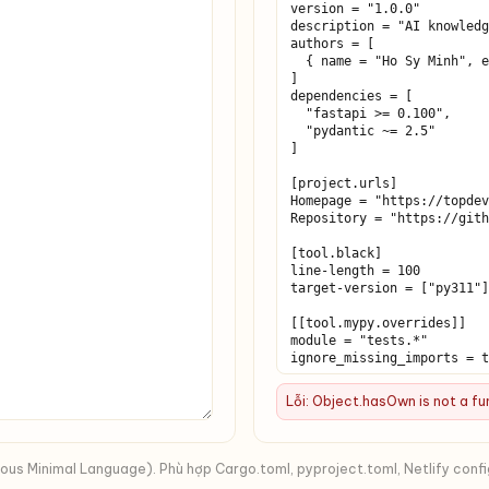
Lỗi: Object.hasOwn is not a fu
s Minimal Language). Phù hợp Cargo.toml, pyproject.toml, Netlify confi