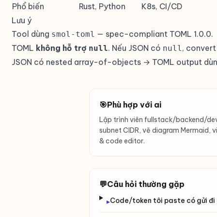
Phổ biến
Rust, Python
K8s, CI/CD
Lưu ý
Tool dùng
— spec-compliant TOML 1.0.0.
smol-toml
TOML
không hỗ trợ
. Nếu JSON có
, convert
null
null
JSON có nested array-of-objects → TOML output dù
🎯
Phù hợp với ai
Lập trình viên fullstack/backend/d
subnet CIDR, vẽ diagram Mermaid, v
& code editor.
💬
Câu hỏi thường gặp
Code/token tôi paste có gửi đi
▸