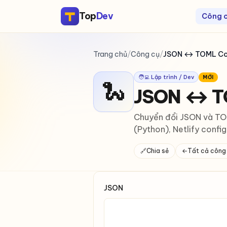
Top
Dev
Công 
Trang chủ
/
Công cụ
/
JSON ↔ TOML Co
🧑‍💻 Lập trình / Dev
MỚI
🐍
JSON ↔ T
Chuyển đổi JSON và TOM
(Python), Netlify confi
🔗
Chia sẻ
←
Tất cả công
JSON