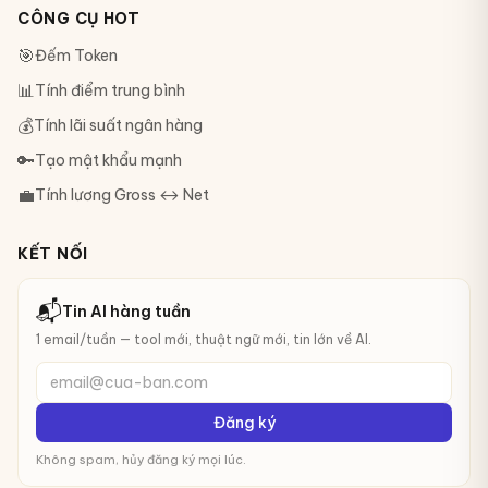
CÔNG CỤ HOT
🎯
Đếm Token
📊
Tính điểm trung bình
💰
Tính lãi suất ngân hàng
🔑
Tạo mật khẩu mạnh
💼
Tính lương Gross ↔ Net
KẾT NỐI
📬
Tin AI hàng tuần
1 email/tuần — tool mới, thuật ngữ mới, tin lớn về AI.
email@cua-ban.com
Đăng ký
Không spam, hủy đăng ký mọi lúc.