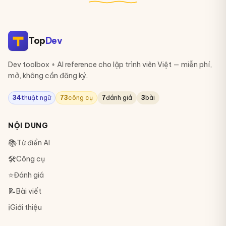
Top
Dev
Dev toolbox + AI reference cho lập trình viên Việt — miễn phí,
mở, không cần đăng ký.
34
thuật ngữ
73
công cụ
7
đánh giá
3
bài
NỘI DUNG
📚
Từ điển AI
🛠
Công cụ
⭐
Đánh giá
📝
Bài viết
ℹ️
Giới thiệu