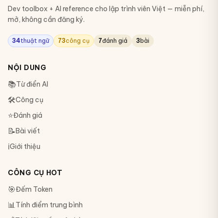
Dev toolbox + AI reference cho lập trình viên Việt — miễn phí,
mở, không cần đăng ký.
34
thuật ngữ
73
công cụ
7
đánh giá
3
bài
NỘI DUNG
📚
Từ điển AI
🛠
Công cụ
⭐
Đánh giá
📝
Bài viết
ℹ️
Giới thiệu
CÔNG CỤ HOT
🎯
Đếm Token
📊
Tính điểm trung bình