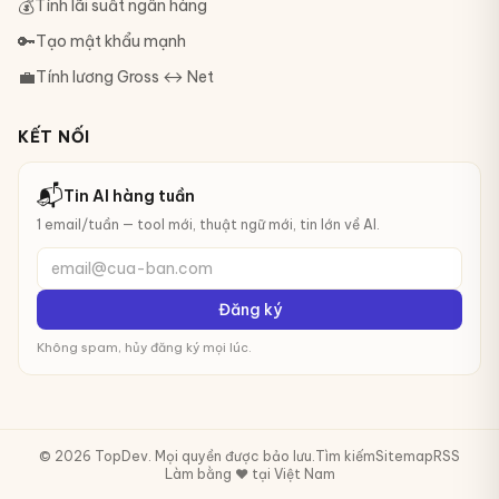
💰
Tính lãi suất ngân hàng
🔑
Tạo mật khẩu mạnh
💼
Tính lương Gross ↔ Net
KẾT NỐI
📬
Tin AI hàng tuần
1 email/tuần — tool mới, thuật ngữ mới, tin lớn về AI.
email@cua-ban.com
Đăng ký
Không spam, hủy đăng ký mọi lúc.
© 2026 TopDev. Mọi quyền được bảo lưu.
Tìm kiếm
Sitemap
RSS
Làm bằng ❤️ tại Việt Nam