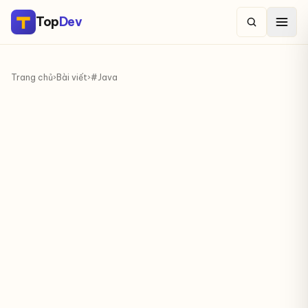
Top
Dev
Trang chủ
›
Bài viết
›
#Java