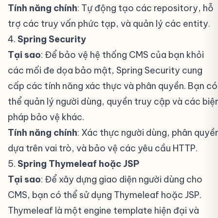
Tính năng chính
: Tự động tạo các repository, hỗ
trợ các truy vấn phức tạp, và quản lý các entity.
4.
Spring Security
#
Tại sao
: Để bảo vệ hệ thống CMS của bạn khỏi
các mối đe dọa bảo mật, Spring Security cung
cấp các tính năng xác thực và phân quyền. Bạn có
thể quản lý người dùng, quyền truy cập và các biệ
pháp bảo vệ khác.
Tính năng chính
: Xác thực người dùng, phân quyề
dựa trên vai trò, và bảo vệ các yêu cầu HTTP.
5.
Spring Thymeleaf hoặc JSP
#
Tại sao
: Để xây dựng giao diện người dùng cho
CMS, bạn có thể sử dụng Thymeleaf hoặc JSP.
Thymeleaf là một engine template hiện đại và