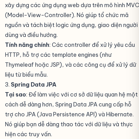
xây dựng các ứng dụng web dựa trên mô hình MV
(Model-View-Controller). Nó giúp tổ chức mã
nguồn và tách biệt logic ứng dụng, giao diện người
dùng và điều hướng.
Tính năng chính
: Các controller để xử lý yêu cầu
HTTP, hỗ trợ các template engines (như
Thymeleaf hoặc JSP), và các công cụ để xử lý dữ
liệu từ biểu mẫu.
3.
Spring Data JPA
#
Tại sao
: Để làm việc với cơ sở dữ liệu quan hệ một
cách dễ dàng hơn, Spring Data JPA cung cấp hỗ
trợ cho JPA (Java Persistence API) và Hibernate.
Nó giúp bạn dễ dàng thao tác với dữ liệu và thực
hiện các truy vấn.