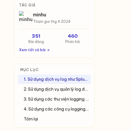
TÁC GIẢ
minhu
Tham gia thg 4 2024
351
460
Bài đăng
Phản hồi
Xem tất cả bài →
MỤC LỤC
1. Sử dụng dịch vụ log như Splunk, ELK Stack (Elasticsearch, Logstash, Kibana)
2. Sử dụng dịch vụ quản lý log đám mây (Cloud Logging Services)
3. Sử dụng các thư viện logging trong ngôn ngữ lập trình kết hợp với API
4. Sử dụng các công cụ logging chuyên dụng
Tóm lại