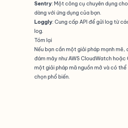
Sentry
: Một công cụ chuyên dụng cho 
dàng với ứng dụng của bạn.
Loggly
: Cung cấp API để gửi log từ c
log.
Tóm lại
#
Nếu bạn cần một giải pháp mạnh mẽ, d
đám mây như AWS CloudWatch hoặc Goo
một giải pháp mã nguồn mở và có thể t
chọn phổ biến.