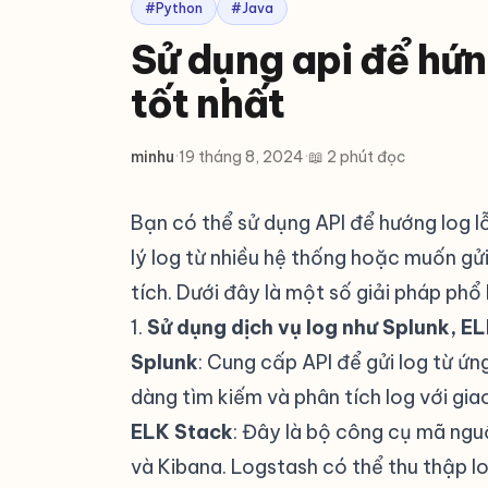
#Python
#Java
Sử dụng api để hứng
tốt nhất
minhu
·
19 tháng 8, 2024
·
📖 2 phút đọc
Bạn có thể sử dụng API để hướng log lỗ
lý log từ nhiều hệ thống hoặc muốn gử
tích. Dưới đây là một số giải pháp phổ 
1.
Sử dụng dịch vụ log như Splunk, E
Splunk
: Cung cấp API để gửi log từ ứn
dàng tìm kiếm và phân tích log với giao
ELK Stack
: Đây là bộ công cụ mã ng
và Kibana. Logstash có thể thu thập lo