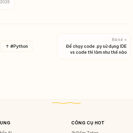
, 2025
Bài kế →
↑ #Python
Để chạy code .py sử dụng IDE
vs code thì làm như thế nào
DUNG
CÔNG CỤ HOT