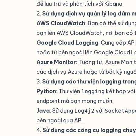
để lưu trữ và phân tích với Kibana.
2.
Sử dụng dịch vụ quản lý log đám 
AWS CloudWatch
: Bạn có thể sử dụ
bạn lên AWS CloudWatch, nơi bạn có th
Google Cloud Logging
: Cung cấp API
hoặc từ bên ngoài lên Google Cloud L
Azure Monitor
: Tương tự, Azure Monit
các dịch vụ Azure hoặc từ bất kỳ ngu
3.
Sử dụng các thư viện logging trong
Python
: Thư viện
kết hợp với
logging
endpoint mà bạn mong muốn.
Java
: Sử dụng
với
Log4j2
SocketApp
bên ngoài qua API.
4.
Sử dụng các công cụ logging chu