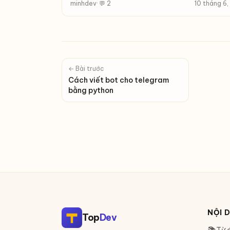
minhdev
· 💬 2
10 tháng 6
← Bài trước
Cách viết bot cho telegram
bằng python
NỘI 
Top
Dev