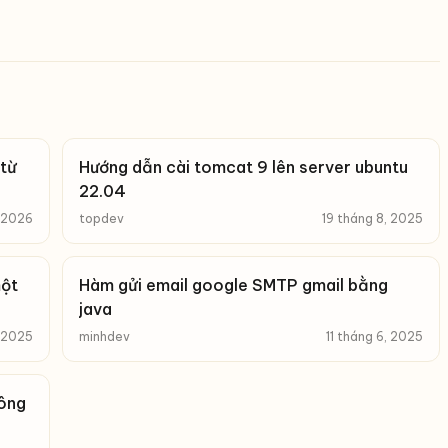
từ
Hướng dẫn cài tomcat 9 lên server ubuntu
22.04
, 2026
topdev
19 tháng 8, 2025
một
Hàm gửi email google SMTP gmail bằng
java
, 2025
minhdev
11 tháng 6, 2025
Công