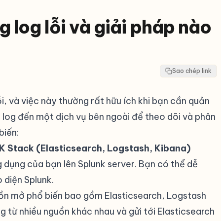
 log lỗi và giải pháp nào
Sao chép link
i, và việc này thường rất hữu ích khi bạn cần quản
i log đến một dịch vụ bên ngoài để theo dõi và phân
biến:
LK Stack (Elasticsearch, Logstash, Kibana)
#
g dụng của bạn lên Splunk server. Bạn có thể dễ
 diện Splunk.
uồn mở phổ biến bao gồm Elasticsearch, Logstash
g từ nhiều nguồn khác nhau và gửi tới Elasticsearch