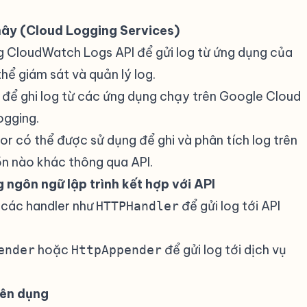
mây (Cloud Logging Services)
#
ng CloudWatch Logs API để gửi log từ ứng dụng của
ể giám sát và quản lý log.
 để ghi log từ các ứng dụng chạy trên Google Cloud
ogging.
or có thể được sử dụng để ghi và phân tích log trên
ồn nào khác thông qua API.
 ngôn ngữ lập trình kết hợp với API
#
 các handler như
để gửi log tới API
HTTPHandler
hoặc
để gửi log tới dịch vụ
ender
HttpAppender
yên dụng
#