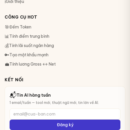
ℹ️
Giới thiệu
CÔNG CỤ HOT
🎯
Đếm Token
📊
Tính điểm trung bình
💰
Tính lãi suất ngân hàng
🔑
Tạo mật khẩu mạnh
💼
Tính lương Gross ↔ Net
KẾT NỐI
📬
Tin AI hàng tuần
1 email/tuần — tool mới, thuật ngữ mới, tin lớn về AI.
email@cua-ban.com
Đăng ký