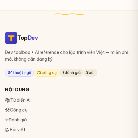
Top
Dev
Dev toolbox + AI reference cho lập trình viên Việt — miễn phí,
mở, không cần đăng ký.
34
thuật ngữ
73
công cụ
7
đánh giá
3
bài
NỘI DUNG
📚
Từ điển AI
🛠
Công cụ
⭐
Đánh giá
📝
Bài viết