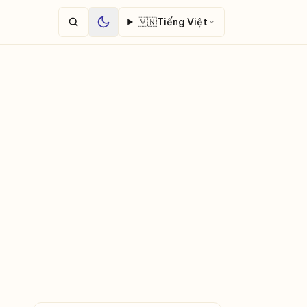
🇻🇳
Tiếng Việt