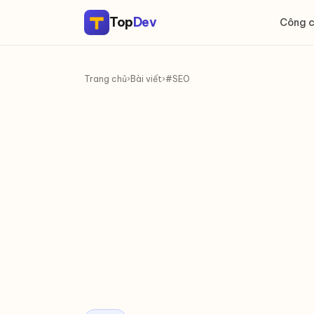
Top
Dev
Công 
Trang chủ
›
Bài viết
›
#SEO