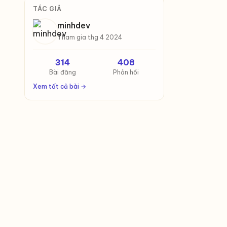
TÁC GIẢ
minhdev
Tham gia thg 4 2024
314
408
Bài đăng
Phản hồi
Xem tất cả bài →