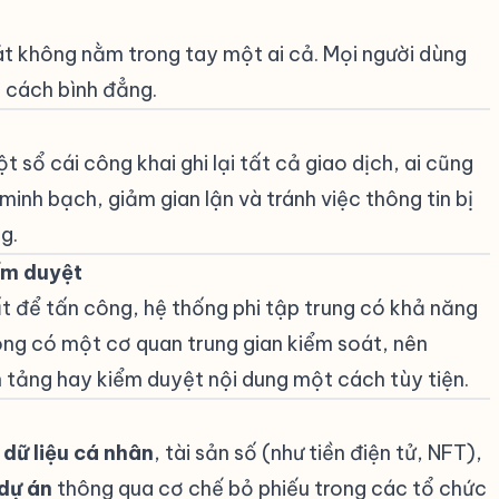
át không nằm trong tay một ai cả. Mọi người dùng
 cách bình đẳng.
t sổ cái công khai ghi lại tất cả giao dịch, ai cũng
minh bạch, giảm gian lận và tránh việc thông tin bị
g.
ểm duyệt
#
 để tấn công, hệ thống phi tập trung có khả năng
ông có một cơ quan trung gian kiểm soát, nên
 tảng hay kiểm duyệt nội dung một cách tùy tiện.
 dữ liệu cá nhân
, tài sản số (như tiền điện tử, NFT),
 dự án
thông qua cơ chế bỏ phiếu trong các tổ chức