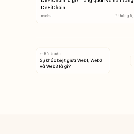
DeFiChain là gì? Tổng quan về nền tảng
DeFiChain
minhu
7 tháng 6
← Bài trước
Sự khác biệt giữa Web1, Web2
và Web3 là gì?