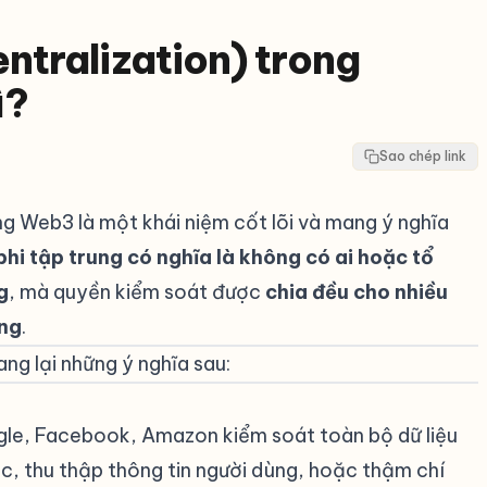
entralization) trong
ì?
Sao chép link
g Web3 là một khái niệm cốt lõi và mang ý nghĩa
phi tập trung có nghĩa là không có ai hoặc tổ
g
, mà quyền kiểm soát được
chia đều cho nhiều
ạng
.
ng lại những ý nghĩa sau:
#
gle, Facebook, Amazon kiểm soát toàn bộ dữ liệu
ắc, thu thập thông tin người dùng, hoặc thậm chí