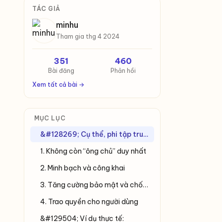
TÁC GIẢ
minhu
Tham gia thg 4 2024
351
460
Bài đăng
Phản hồi
Xem tất cả bài →
MỤC LỤC
&#128269; Cụ thể, phi tập trung trong Web3 mang lại những ý nghĩa sau:
1. Không còn “ông chủ” duy nhất
2. Minh bạch và công khai
3. Tăng cường bảo mật và chống kiểm duyệt
4. Trao quyền cho người dùng
&#129504; Ví dụ thực tế: