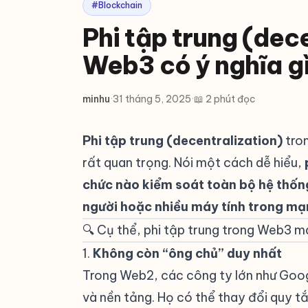
#Blockchain
Phi tập trung (dec
Web3 có ý nghĩa g
minhu
·
31 tháng 5, 2025
·
📖 2 phút đọc
Phi tập trung (decentralization)
tron
rất quan trọng. Nói một cách dễ hiểu,
chức nào kiểm soát toàn bộ hệ thốn
người hoặc nhiều máy tính trong m
🔍 Cụ thể, phi tập trung trong Web3 ma
1.
Không còn “ông chủ” duy nhất
#
Trong Web2, các công ty lớn như Goo
và nền tảng. Họ có thể thay đổi quy t