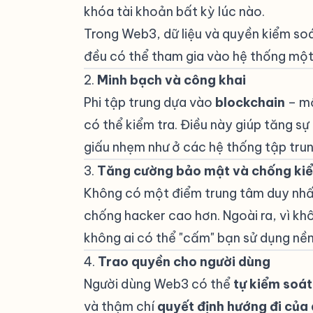
khóa tài khoản bất kỳ lúc nào.
Trong Web3, dữ liệu và quyền kiểm so
đều có thể tham gia vào hệ thống một
2.
Minh bạch và công khai
#
Phi tập trung dựa vào
blockchain
– mộ
có thể kiểm tra. Điều này giúp tăng sự 
giấu nhẹm như ở các hệ thống tập trun
3.
Tăng cường bảo mật và chống ki
Không có một điểm trung tâm duy nhất
chống hacker cao hơn. Ngoài ra, vì kh
không ai có thể "cấm" bạn sử dụng nền
4.
Trao quyền cho người dùng
#
Người dùng Web3 có thể
tự kiểm soát
và thậm chí
quyết định hướng đi của