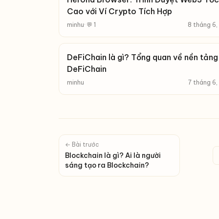
Cao với Ví Crypto Tích Hợp
minhu
· 💬 1
8 tháng 6
DeFiChain là gì? Tổng quan về nền tảng
DeFiChain
minhu
7 tháng 6
← Bài trước
Blockchain là gì? Ai là người
sáng tạo ra Blockchain?