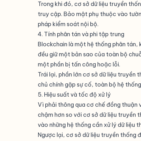
Trong khi đó, cơ sở dữ liệu truyền th
truy cập. Bảo mật phụ thuộc vào tườn
pháp kiểm soát nội bộ.
4. Tính phân tán và phi tập trung
#
Blockchain là một hệ thống phân tán,
đều giữ một bản sao của toàn bộ chuỗi
một phần bị tấn công hoặc lỗi.
Trái lại, phần lớn cơ sở dữ liệu truyề
chủ chính gặp sự cố, toàn bộ hệ thống
5. Hiệu suất và tốc độ xử lý
#
Vì phải thông qua cơ chế đồng thuận v
chậm hơn so với cơ sở dữ liệu truyền 
vào những hệ thống cần xử lý dữ liệu th
Ngược lại, cơ sở dữ liệu truyền thống 