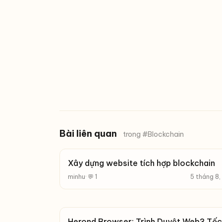
Bài liên quan
trong #Blockchain
Xây dựng website tích hợp blockchain
minhu
· 💬 1
5 tháng 8
Herond Browser: Trình Duyệt Web3 Tố