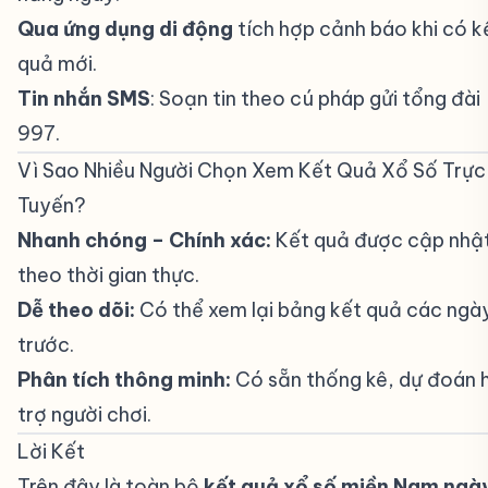
Qua ứng dụng di động
tích hợp cảnh báo khi có k
quả mới.
Tin nhắn SMS
: Soạn tin theo cú pháp gửi tổng đài
997.
Vì Sao Nhiều Người Chọn Xem Kết Quả Xổ Số Trực
Tuyến?
#
Nhanh chóng – Chính xác:
Kết quả được cập nhậ
theo thời gian thực.
Dễ theo dõi:
Có thể xem lại bảng kết quả các ngà
trước.
Phân tích thông minh:
Có sẵn thống kê, dự đoán 
trợ người chơi.
Lời Kết
#
Trên đây là toàn bộ
kết quả xổ số miền Nam ngà