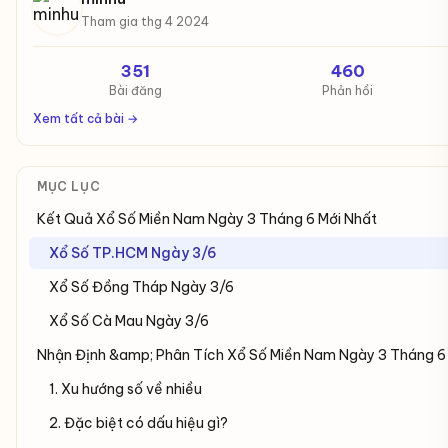
Tham gia thg 4 2024
351
460
Bài đăng
Phản hồi
Xem tất cả bài →
MỤC LỤC
Kết Quả Xổ Số Miền Nam Ngày 3 Tháng 6 Mới Nhất
Xổ Số TP.HCM Ngày 3/6
Xổ Số Đồng Tháp Ngày 3/6
Xổ Số Cà Mau Ngày 3/6
Nhận Định &amp; Phân Tích Xổ Số Miền Nam Ngày 3 Tháng 6
1. Xu hướng số về nhiều
2. Đặc biệt có dấu hiệu gì?