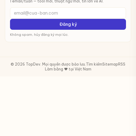
1 email/tuần — tool mới, thuật ngữ mới, tin lớn về AI.
email@cua-ban.com
Đăng ký
Không spam, hủy đăng ký mọi lúc.
© 2026 TopDev. Mọi quyền được bảo lưu.
Tìm kiếm
Sitemap
RSS
Làm bằng ❤️ tại Việt Nam