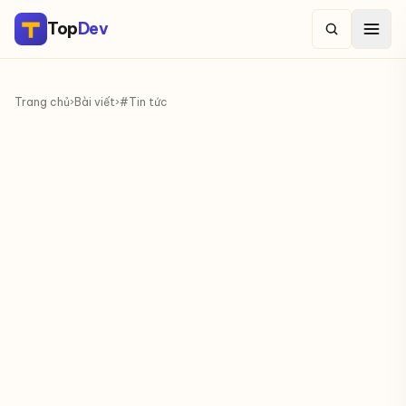
Top
Dev
Trang chủ
›
Bài viết
›
#Tin tức