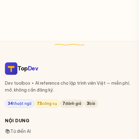
Top
Dev
Dev toolbox + AI reference cho lập trình viên Việt — miễn phí,
mở, không cần đăng ký.
34
thuật ngữ
73
công cụ
7
đánh giá
3
bài
NỘI DUNG
📚
Từ điển AI