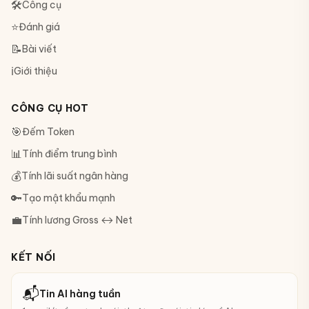
🛠
Công cụ
⭐
Đánh giá
📝
Bài viết
ℹ️
Giới thiệu
CÔNG CỤ HOT
🎯
Đếm Token
📊
Tính điểm trung bình
💰
Tính lãi suất ngân hàng
🔑
Tạo mật khẩu mạnh
💼
Tính lương Gross ↔ Net
KẾT NỐI
📬
Tin AI hàng tuần